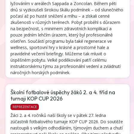
lyžováním v areálech Sappada a Zoncolan. Během pěti
dnů si vyzkoušeli širokou škálu podmínek – od slunečného
počasí až po husté sněžení a mlhu – a získali cenné
zkušenosti v různých terénech. Pobyt proběhl s důrazem
na bezpečnost, s minimem zdravotních komplikací a
pouze jedním lehčím úrazem, který byl profesionálně
ošetřen. Součástí programu byla také regenerace ve
wellness, sportovní hry v krásné a prostorné hale a
pravidelné večerní briefingy. Můžeme tak mluvit o
úspěšném pobytu. Velké poděkování patří celému
instruktorskému týmu za profesionální vedení a zvládnutí
náročných horských podmínek.
Školní fotbalové úspěchy žáků 2. a 4. tříd na
turnaji KOP CUP 2026
REPREZENTACE
Žáci 2. a 4. ročníků naší školy se v pátek 27. ledna 
zúčastnili fotbalového turnaje KOP CUP 2026. Do soutěže 
nastoupili s velkým odhodláním, týmovým duchem a chutí 