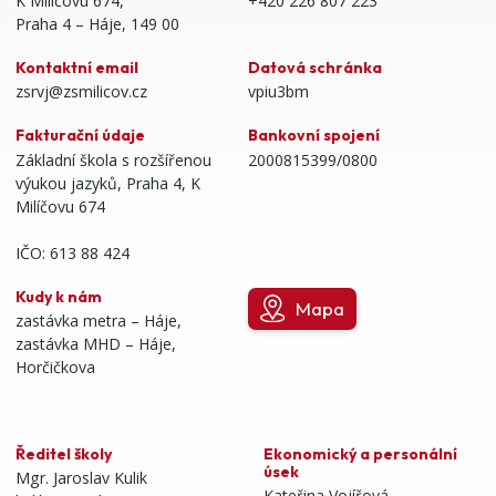
K Milíčovu 674,
+420 226 807 223
Praha 4 – Háje, 149 00
Kontaktní email
Datová schránka
zsrvj@zsmilicov.cz
vpiu3bm
Fakturační údaje
Bankovní spojení
Základní škola s rozšířenou
2000815399/0800
výukou jazyků, Praha 4, K
Milíčovu 674
IČO: 613 88 424
Kudy k nám
Mapa
zastávka metra – Háje,
zastávka MHD – Háje,
Horčičkova
Ředitel školy
Ekonomický a personální
úsek
Mgr. Jaroslav Kulik
Kateřina Vojířová