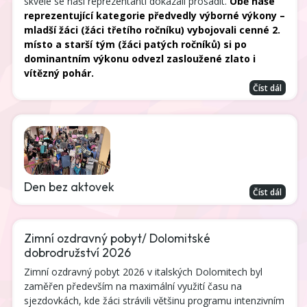
skvěle se naši reprezentanti dokázali prosadit. 
Obě naše 
reprezentující kategorie předvedly výborné výkony – 
mladší žáci (žáci třetího ročníku) vybojovali cenné 2. 
místo a starší tým (žáci patých ročníků) si po 
dominantním výkonu odvezl zasloužené zlato i 
vítězný pohár.
Číst dál
Den bez aktovek
Číst dál
Zimní ozdravný pobyt/ Dolomitské
dobrodružství 2026
Zimní ozdravný pobyt 2026 v italských Dolomitech byl
zaměřen především na maximální využití času na
sjezdovkách, kde žáci strávili většinu programu intenzivním