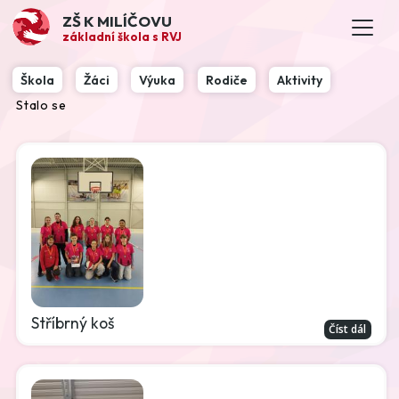
ZŠ K MILÍČOVU
základní škola s RVJ
Škola
Žáci
Výuka
Rodiče
Aktivity
Stalo se
Stříbrný koš
Číst dál