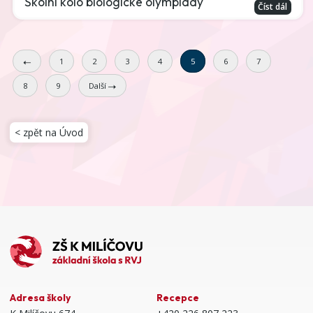
Školní kolo biologické olympiády
Číst dál
1
2
3
4
5
6
7
8
9
Další
< zpět na Úvod
Adresa školy
Recepce