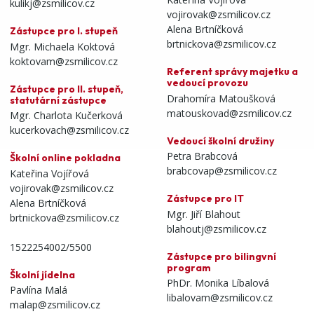
kulikj@zsmilicov.cz
vojirovak@zsmilicov.cz
Alena Brtníčková
Zástupce pro I. stupeň
brtnickova@zsmilicov.cz
Mgr. Michaela Koktová
koktovam@zsmilicov.cz
Referent správy majetku a
vedoucí provozu
Zástupce pro II. stupeň,
Drahomíra Matoušková
statutární zástupce
matouskovad@zsmilicov.cz
Mgr. Charlota Kučerková
kucerkovach@zsmilicov.cz
Vedoucí školní družiny
Petra Brabcová
Školní online pokladna
brabcovap@zsmilicov.cz
Kateřina Vojířová
vojirovak@zsmilicov.cz
Zástupce pro IT
Alena Brtníčková
Mgr. Jiří Blahout
brtnickova@zsmilicov.cz
blahoutj@zsmilicov.cz
1522254002/5500
Zástupce pro bilingvní
program
Školní jídelna
PhDr. Monika Líbalová
Pavlína Malá
libalovam@zsmilicov.cz
malap@zsmilicov.cz