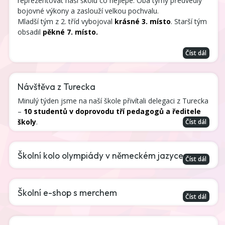
reprezentovat naši školu co nejlépe. Oba týmy předvedly 
bojovné výkony a zaslouží velkou pochvalu.
Mladší tým z 2. tříd vybojoval 
krásné 3. místo
. Starší tým 
obsadil 
pěkné 7. místo.
Číst dál
Návštěva z Turecka
Minulý týden jsme na naší škole přivítali delegaci z Turecka
–
10 studentů v doprovodu tří pedagogů a ředitele
školy
.
Číst dál
Školní kolo olympiády v německém jazyce
Číst dál
Školní e-shop s merchem
Číst dál