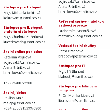
vojirovak@zsmilicov.cz
Alena Brtníčková
Zástupce pro I. stupeň
brtnickova@zsmilicov.cz
Mgr. Michaela Koktová
koktovam@zsmilicov.cz
Referent správy majetku a
vedoucí provozu
Zástupce pro II. stupeň,
Drahomíra Matoušková
statutární zástupce
matouskovad@zsmilicov.cz
Mgr. Charlota Kučerková
kucerkovach@zsmilicov.cz
Vedoucí školní družiny
Petra Brabcová
Školní online pokladna
brabcovap@zsmilicov.cz
Kateřina Vojířová
vojirovak@zsmilicov.cz
Zástupce pro IT
Alena Brtníčková
Mgr. Jiří Blahout
brtnickova@zsmilicov.cz
blahoutj@zsmilicov.cz
1522254002/5500
Zástupce pro bilingvní
program
Školní jídelna
PhDr. Monika Líbalová
Pavlína Malá
libalovam@zsmilicov.cz
malap@zsmilicov.cz
7034-2000815399/0800