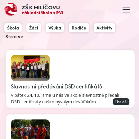
ZŠ K MILÍČOVU
základní škola s RVJ
Škola
Žáci
Výuka
Rodiče
Aktivity
Stalo se
Slavnostní předávání DSD certifikátů
V pátek 24. 10. jsme u nás ve škole slavnostně předali
DSD certifikáty našim bývalým deváťákům.
Číst dál