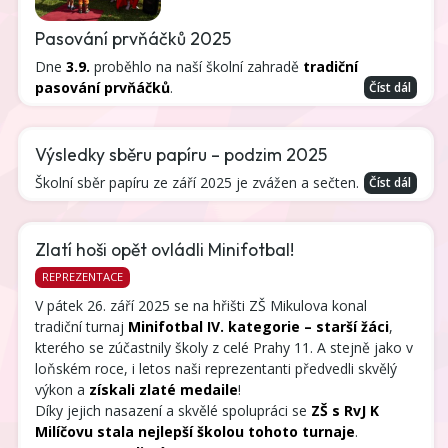
Pasování prvňáčků 2025
Dne
3.9.
proběhlo na naší školní zahradě
tradiční
pasování prvňáčků
.
Číst dál
Výsledky sběru papíru – podzim 2025
Školní sběr papíru ze září 2025 je zvážen a sečten.
Číst dál
Zlatí hoši opět ovládli Minifotbal!
REPREZENTACE
V pátek 26. září 2025 se na hřišti ZŠ Mikulova konal
tradiční turnaj
Minifotbal IV. kategorie – starší žáci
,
kterého se zúčastnily školy z celé Prahy 11. A stejně jako v
loňském roce, i letos naši reprezentanti předvedli skvělý
výkon a
získali zlaté medaile
!
Díky jejich nasazení a skvělé spolupráci se
ZŠ s RvJ K
Milíčovu stala nejlepší školou tohoto turnaje
.