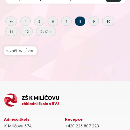
4
5
6
7
8
9
10
11
12
Další
< zpět na Úvod
Adresa školy
Recepce
K Milíčovu 674,
+420 226 807 223