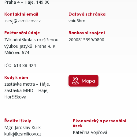
Praha 4 – Háje, 149 00
Kontaktní email
Datová schránka
zsrvj@zsmilicov.cz
vpiu3bm
Fakturační údaje
Bankovní spojení
Základní škola s rozšířenou
2000815399/0800
výukou jazyků, Praha 4, K
Milíčovu 674
IČO: 613 88 424
Kudy k nám
Mapa
zastávka metra – Háje,
zastávka MHD – Háje,
Horčičkova
Ředitel školy
Ekonomický a personální
úsek
Mgr. Jaroslav Kulik
Kateřina Vojířová
kulikj@zsmilicov.cz