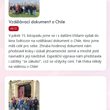
Vzdělávací dokument o Chile
AKCE
V pátek 15. listopadu jsme se i s dalšími třídami vydali do
kina Světozor na vzdělávací dokument o Chile. Kino jsme
měli celé pro sebe. Zhruba hodinový dokument nám
představil krásy i úskalí jihoamerické země a mnohé jistě
navnadil k její návštěvě. Expediční výprava nám představila
i zážitky "ze zákulisí", což se vždycky cení. Tak třeba někdy
na viděnou v Chile!