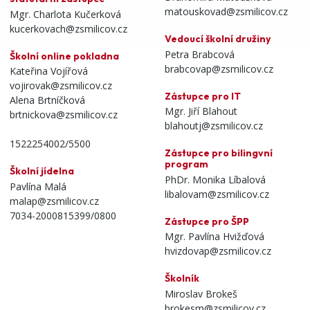
matouskovad@zsmilicov.cz
Mgr. Charlota Kučerková
kucerkovach@zsmilicov.cz
Vedoucí školní družiny
Petra Brabcová
Školní online pokladna
brabcovap@zsmilicov.cz
Kateřina Vojířová
vojirovak@zsmilicov.cz
Zástupce pro IT
Alena Brtníčková
Mgr. Jiří Blahout
brtnickova@zsmilicov.cz
blahoutj@zsmilicov.cz
1522254002/5500
Zástupce pro bilingvní
program
Školní jídelna
PhDr. Monika Líbalová
Pavlína Malá
libalovam@zsmilicov.cz
malap@zsmilicov.cz
7034-2000815399/0800
Zástupce pro ŠPP
Mgr. Pavlína Hvižďová
hvizdovap@zsmilicov.cz
Školník
Miroslav Brokeš
brokesm@zsmilicov.cz