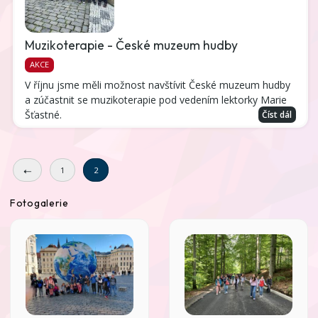
Muzikoterapie - České muzeum hudby
AKCE
V říjnu jsme měli možnost navštívit České muzeum hudby
a zúčastnit se muzikoterapie pod vedením lektorky Marie
Šťastné.
Číst dál
1
2
Fotogalerie