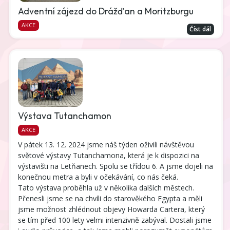
Adventní zájezd do Drážďan a Moritzburgu
AKCE
Číst dál
Výstava Tutanchamon
AKCE
V pátek 13. 12. 2024 jsme náš týden oživili návštěvou
světové výstavy Tutanchamona, která je k dispozici na
výstavišti na Letňanech. Spolu se třídou 6. A jsme dojeli na
konečnou metra a byli v očekávání, co nás čeká.
Tato výstava proběhla už v několika dalších městech.
Přenesli jsme se na chvíli do starověkého Egypta a měli
jsme možnost zhlédnout objevy Howarda Cartera, který
se tím před 100 lety velmi intenzivně zabýval. Dostali jsme