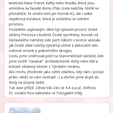
kinetická hlava Franze Kafky nebo letadla, která jsou
umístěna na fasádě domu třídu zcela nadchla. Mohli se
přesvědčit, že umění není jen formát A3, ale i velká
objektová instalace, která je umístěna ve volném
prostoru.
Posledním zajímavým cílem byl výstavní prostor české
sklárny Preciosa v budově České spořitelny, kousek od
Václavského náměstí, kde jsem žákům v kostce ukázala
jak české zlaté ručičky vytvářejí užitné a dekorační sklo
světové úrovně a jedinečného designu.
Cestu jsme směřovali poté na Staroměstské náměstí, kde
jsme mohli "nasávat" architektonické slohy nebo klid a
bohatě zdobený interiér v Týnském chrámu.
Akci mohu zhodnotit jako velmi zdařilou, kdy nám i počasí
přálo, nikdo se nám neztratil :-) a všichni jsme dojeli do
školy na úžasný oběd.
Tak zase příště. Zdraví Vás žáci ze 6.A a p.uč. Volfová.
Ps: ostatní fota naleznete ve Fotogalerii třídy.