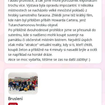
i audio průvodce, a tak jsme mohli porozumět exponátům
trochu více. Výstava byla opravdu impozantní. V několika
místnostech se nacházelo velké množství pokladů z
hrobky samotného faraona. Zhlédli jsme též krátký film,
kde nám byl přiblížen příběh Howarda Cartera, jenž
Tutanchamonovu hrobku objevil.
Po přibližně dvouhodinové prohlídce jsme se přesunuli do
suterénu, kde si nadšenci mohli koupit suvenýr na
památku či občerstvit místním bistrem. Největší úspěch
však měla "atrakce" virtuální reality, kdy si ti, kteří chtěli,
koupili žeton a přibližně na 4 minuty si nasadili brýle a ocitli
se například na horské dráze.
Akce se moc vydařila, těšíme se zas na další zážitky! :)
Bruslení
AKCE