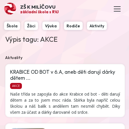
ZŠ K MILÍČOVU
základní škola s RVJ
Škola
Žáci
Výuka
Rodiče
Aktivity
Výpis tagu: AKCE
Aktuality
KRABICE OD BOT v 6.A, aneb děti darují dárky
dětem ...
AKCE
Naše třída se zapojila do akce Krabice od bot - děti darují
dětem a za to jsem moc ráda. Sbírka byla napříč celou
školou a náš balík s andělem tam nesměl chybět. Díky
všem za účast a dárky darované od srdce.