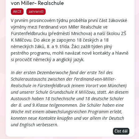
von Miller- Realschule
AKCE
zahraničí
V prvním prosincovém týdnu proběhla první část žákovské
výměny mezi Ferdinand von Miller Realschule ve
Fürstenfeldbrucku (předměstí Mnichova) a naší školou ZŠ
K Milíčovu. Do akce je zapojeno 18 českých a 18
německých žáků, 8. a 9. třída. Žáci zažili týden plný
pestrého programu, mohli navázat nové kontakty a hlavně
si procvičit německý a anglický jazyk.
In der ersten Dezemberwoche fand der erste Teil des
Schüleraustauschs zwischen der Ferdinand-von-Miller-
Realschule in Fürstenfeldbruck (einem Vorort von München)
und unserer Schule Grundschule K Milíčovu, statt. An diesem
Austausch haben 18 tschechische und 18 deutsche Schüler
der 8. und 9.Klasse teilgenommen. Die Schüler haben eine
Woche mit einem abwechslungsreichen Programm erlebt,
konnten neue Kontakte knüpfen und vor allem ihr Deutsch
und Englisch verbessern.
Číst dál