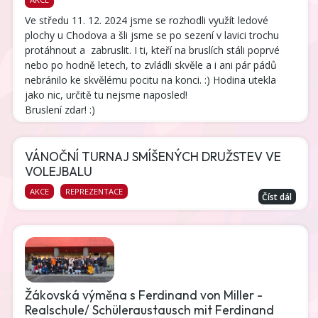
Ve středu 11. 12. 2024 jsme se rozhodli využít ledové
plochy u Chodova a šli jsme se po sezení v lavici trochu
protáhnout a zabruslit. I ti, kteří na bruslích stáli poprvé
nebo po hodně letech, to zvládli skvěle a i ani pár pádů
nebránilo ke skvělému pocitu na konci. :) Hodina utekla
jako nic, určitě tu nejsme naposled!
Bruslení zdar! :)
VÁNOČNÍ TURNAJ SMÍŠENÝCH DRUŽSTEV VE
VOLEJBALU
AKCE
REPREZENTACE
Číst dál
Žákovská výměna s Ferdinand von Miller -
Realschule/ Schüleraustausch mit Ferdinand