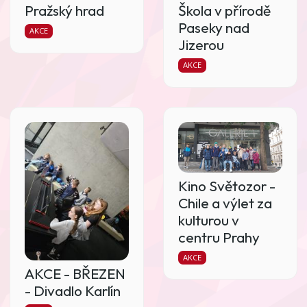
Pražský hrad
Škola v přírodě
Paseky nad
AKCE
Jizerou
AKCE
Kino Světozor -
Chile a výlet za
kulturou v
centru Prahy
AKCE
AKCE - BŘEZEN
- Divadlo Karlín