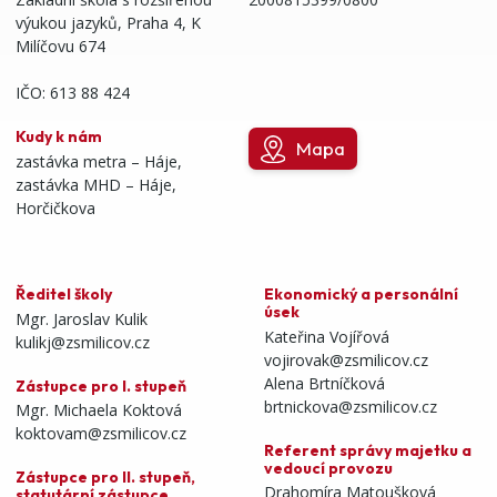
výukou jazyků, Praha 4, K
Milíčovu 674
IČO: 613 88 424
Kudy k nám
Mapa
zastávka metra – Háje,
zastávka MHD – Háje,
Horčičkova
Ředitel školy
Ekonomický a personální
úsek
Mgr. Jaroslav Kulik
Kateřina Vojířová
kulikj@zsmilicov.cz
vojirovak@zsmilicov.cz
Alena Brtníčková
Zástupce pro I. stupeň
brtnickova@zsmilicov.cz
Mgr. Michaela Koktová
koktovam@zsmilicov.cz
Referent správy majetku a
vedoucí provozu
Zástupce pro II. stupeň,
Drahomíra Matoušková
statutární zástupce