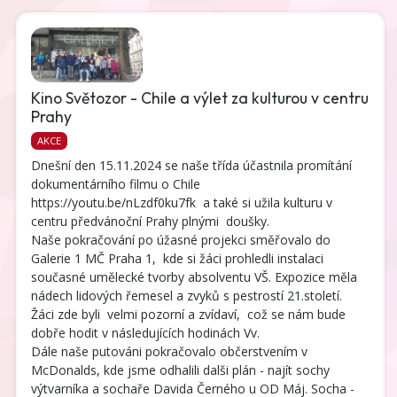
Kino Světozor - Chile a výlet za kulturou v centru
Prahy
AKCE
Dnešní den 15.11.2024 se naše třída účastnila promítání
dokumentárního filmu o Chile
https://youtu.be/nLzdf0ku7fk a také si užila kulturu v
centru předvánoční Prahy plnými doušky.
Naše pokračování po úžasné projekci směřovalo do
Galerie 1 MČ Praha 1, kde si žáci prohledli instalaci
současné umělecké tvorby absolventu VŠ. Expozice měla
nádech lidových řemesel a zvyků s pestrostí 21.století.
Žáci zde byli velmi pozorní a zvídaví, což se nám bude
dobře hodit v následujících hodinách Vv.
Dále naše putováni pokračovalo občerstvením v
McDonalds, kde jsme odhalili dalši plán - najít sochy
výtvarníka a sochaře Davida Černého u OD Máj. Socha -