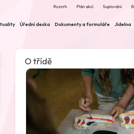
Rozvrh
Plán akcí
Suplování
B
tuality
Úřední deska
Dokumenty a formuláře
Jídelna
O třídě