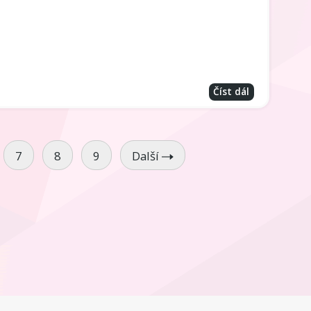
Číst dál
7
8
9
Další