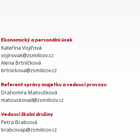
Ekonomický a personální úsek
Kateřina Vojířová
vojirovak@zsmilicov.cz
Alena Brtníčková
brtnickova@zsmilicov.cz
Referent správy majetku a vedoucí provozu
Drahomíra Matoušková
matouskovad@zsmilicov.cz
Vedoucí školní družiny
Petra Brabcová
brabcovap@zsmilicov.cz