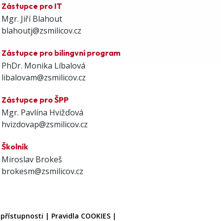
Zástupce pro IT
Mgr. Jiří Blahout
blahoutj@zsmilicov.cz
Zástupce pro bilingvní program
PhDr. Monika Líbalová
libalovam@zsmilicov.cz
Zástupce pro ŠPP
Mgr. Pavlína Hvižďová
hvizdovap@zsmilicov.cz
Školník
Miroslav Brokeš
brokesm@zsmilicov.cz
 přístupnosti
|
Pravidla COOKIES
|