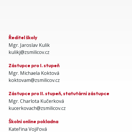
Ředitel školy
Mgr. Jaroslav Kulik
kulikj@zsmilicov.cz
Zástupce pro I. stupeň
Mgr. Michaela Koktová
koktovam@zsmilicov.cz
Zástupce pro II. stupeň, statutární zástupce
Mgr. Charlota Kučerková
kucerkovach@zsmilicov.cz
Školní online pokladna
Kateřina Vojířová