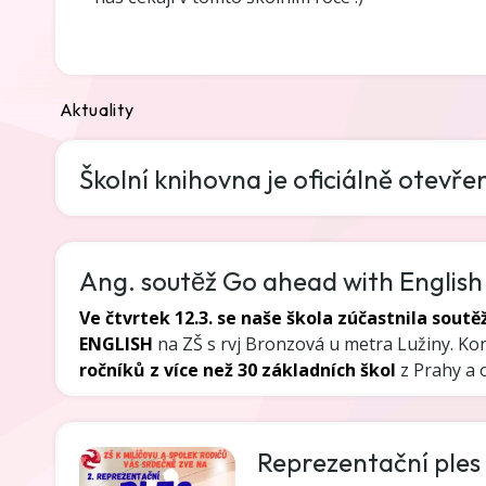
Aktuality
Školní knihovna je oficiálně otevře
Ang. soutĕž Go ahead with English 
Ve čtvrtek 12.3. se naše škola zúčastnila sou
ENGLISH
na ZŠ s rvj Bronzová u metra Lužiny. Ko
ročníků z více než 30 základních škol
z Prahy a o
Reprezentační ples