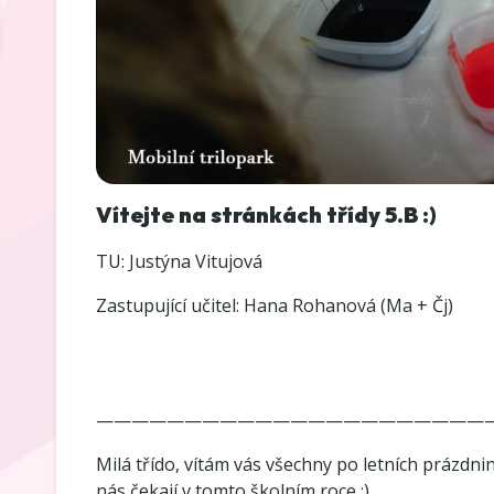
Vítejte na stránkách třídy 5.B :)
TU: Justýna Vitujová
Zastupující učitel: Hana Rohanová (Ma + Čj)
——————————————————————
Milá třído, vítám vás všechny po letních prázdni
nás čekají v tomto školním roce :)