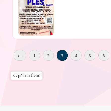
1
2
3
4
5
6
< zpět na Úvod