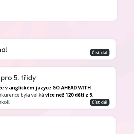
na!
Číst dál
pro 5. třidy
těže v anglickém jazyce GO AHEAD WITH
nkurence byla veliká
více než 120 dětí z 5.
kolí.
Číst dál