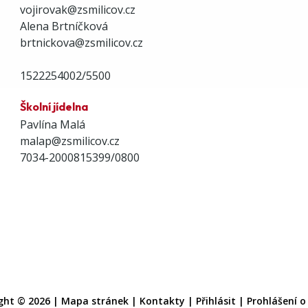
vojirovak@zsmilicov.cz
Alena Brtníčková
brtnickova@zsmilicov.cz
1522254002/5500
Školní jídelna
Pavlína Malá
malap@zsmilicov.cz
7034-2000815399/0800
ght © 2026 |
Mapa stránek
|
Kontakty
|
Přihlásit
|
Prohlášení o