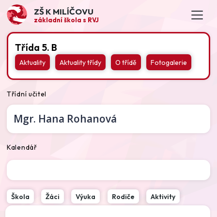
ZŠ K MILÍČOVU
základní škola s RVJ
Třída 5. B
Aktuality
Aktuality třídy
O třídě
Fotogalerie
Třídní učitel
Mgr.
Hana Rohanová
Kalendář
Škola
Žáci
Výuka
Rodiče
Aktivity