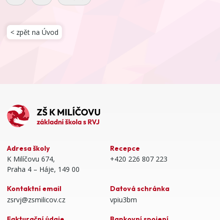
< zpět na Úvod
Adresa školy
Recepce
K Milíčovu 674,
+420 226 807 223
Praha 4 – Háje, 149 00
Kontaktní email
Datová schránka
zsrvj@zsmilicov.cz
vpiu3bm
Fakturační údaje
Bankovní spojení