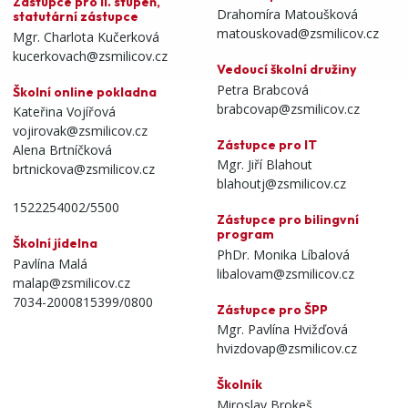
Zástupce pro II. stupeň,
Drahomíra Matoušková
statutární zástupce
matouskovad@zsmilicov.cz
Mgr. Charlota Kučerková
kucerkovach@zsmilicov.cz
Vedoucí školní družiny
Petra Brabcová
Školní online pokladna
brabcovap@zsmilicov.cz
Kateřina Vojířová
vojirovak@zsmilicov.cz
Zástupce pro IT
Alena Brtníčková
Mgr. Jiří Blahout
brtnickova@zsmilicov.cz
blahoutj@zsmilicov.cz
1522254002/5500
Zástupce pro bilingvní
program
Školní jídelna
PhDr. Monika Líbalová
Pavlína Malá
libalovam@zsmilicov.cz
malap@zsmilicov.cz
7034-2000815399/0800
Zástupce pro ŠPP
Mgr. Pavlína Hvižďová
hvizdovap@zsmilicov.cz
Školník
Miroslav Brokeš