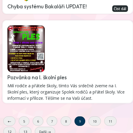
Chyba systému Bakaláři UPDATE!
Číst dál
Pozvánka na I. školní ples
Milí rodiče a přátele školy, tímto Vás srdečně zveme na I.
školní ples, který organizuje Spolek rodičů a přátel školy. Více
informací v příloze. Těšíme se na Vaši účast.
5
6
7
8
9
10
11
12
13
Další