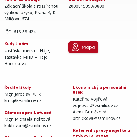
Základní škola s rozšířenou
2000815399/0800
výukou jazyků, Praha 4, K
Milíčovu 674
IČO: 613 88 424
Kudy k nám
Mapa
zastávka metra – Háje,
zastávka MHD – Háje,
Horčičkova
Ředitel školy
Ekonomický a personální
úsek
Mgr. Jaroslav Kulik
Kateřina Vojířová
kulikj@zsmilicov.cz
vojirovak@zsmilicov.cz
Alena Brtníčková
Zástupce pro I. stupeň
brtnickova@zsmilicov.cz
Mgr. Michaela Koktová
koktovam@zsmilicov.cz
Referent správy majetku a
vedoucí provozu