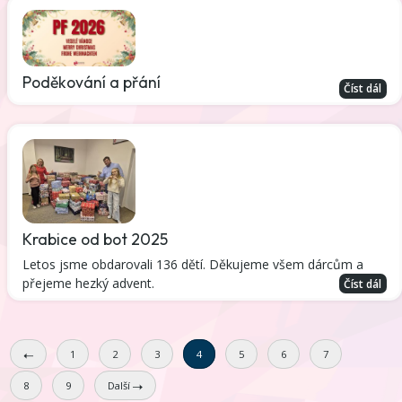
Poděkování a přání
Číst dál
Krabice od bot 2025
Letos jsme obdarovali 136 dětí. Děkujeme všem dárcům a
přejeme hezký advent.
Číst dál
1
2
3
4
5
6
7
8
9
Další