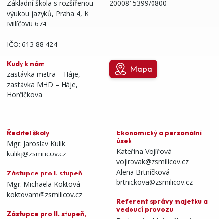
Základní škola s rozšířenou
2000815399/0800
výukou jazyků, Praha 4, K
Milíčovu 674
IČO: 613 88 424
Kudy k nám
Mapa
zastávka metra – Háje,
zastávka MHD – Háje,
Horčičkova
Ředitel školy
Ekonomický a personální
úsek
Mgr. Jaroslav Kulik
Kateřina Vojířová
kulikj@zsmilicov.cz
vojirovak@zsmilicov.cz
Alena Brtníčková
Zástupce pro I. stupeň
brtnickova@zsmilicov.cz
Mgr. Michaela Koktová
koktovam@zsmilicov.cz
Referent správy majetku a
vedoucí provozu
Zástupce pro II. stupeň,