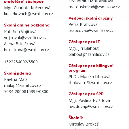
Drahomíra Matoušková
statutární zástupce
matouskovad@zsmilicov.cz
Mgr. Charlota Kučerková
kucerkovach@zsmilicov.cz
Vedoucí školní družiny
Petra Brabcová
Školní online pokladna
brabcovap@zsmilicov.cz
Kateřina Vojířová
vojirovak@zsmilicov.cz
Zástupce pro IT
Alena Brtníčková
Mgr. Jiří Blahout
brtnickova@zsmilicov.cz
blahoutj@zsmilicov.cz
1522254002/5500
Zástupce pro bilingvní
program
Školní jídelna
PhDr. Monika Líbalová
Pavlína Malá
libalovam@zsmilicov.cz
malap@zsmilicov.cz
7034-2000815399/0800
Zástupce pro ŠPP
Mgr. Pavlína Hvižďová
hvizdovap@zsmilicov.cz
Školník
Miroslav Brokeš