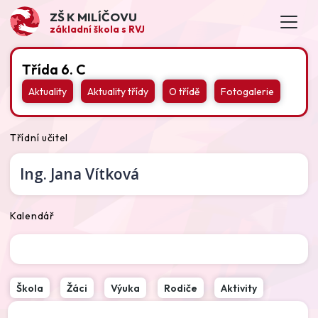
ZŠ K MILÍČOVU
základní škola s RVJ
Třída 6. C
Aktuality
Aktuality třídy
O třídě
Fotogalerie
Třídní učitel
Ing.
Jana Vítková
Kalendář
Škola
Žáci
Výuka
Rodiče
Aktivity