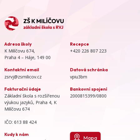
Adresa školy
Recepce
K Milíčovu 674,
+420 226 807 223
Praha 4 – Háje, 149 00
Kontaktní email
Datová schránka
zsrvj@zsmilicov.cz
vpiu3bm
Fakturační údaje
Bankovní spojení
Základní škola s rozšířenou
2000815399/0800
výukou jazyků, Praha 4, K
Milíčovu 674
IČO: 613 88 424
Kudy k nám
Mapa