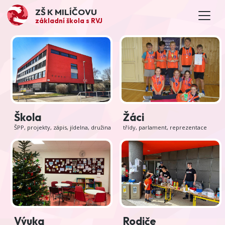
ZŠ K MILÍČOVU
základní škola s RVJ
Škola
Žáci
ŠPP, projekty, zápis, jídelna, družina
třídy, parlament, reprezentace
Výuka
Rodiče