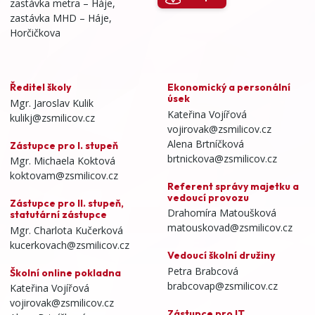
zastávka metra – Háje,
zastávka MHD – Háje,
Horčičkova
Ředitel školy
Ekonomický a personální
úsek
Mgr. Jaroslav Kulik
Kateřina Vojířová
kulikj@zsmilicov.cz
vojirovak@zsmilicov.cz
Alena Brtníčková
Zástupce pro I. stupeň
brtnickova@zsmilicov.cz
Mgr. Michaela Koktová
koktovam@zsmilicov.cz
Referent správy majetku a
vedoucí provozu
Zástupce pro II. stupeň,
Drahomíra Matoušková
statutární zástupce
matouskovad@zsmilicov.cz
Mgr. Charlota Kučerková
kucerkovach@zsmilicov.cz
Vedoucí školní družiny
Petra Brabcová
Školní online pokladna
brabcovap@zsmilicov.cz
Kateřina Vojířová
vojirovak@zsmilicov.cz
Zástupce pro IT