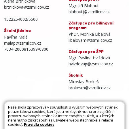
Alena Brtníčková
Mgr. Jiří Blahout
brtnickova@zsmilicov.cz
blahoutj@zsmilicov.cz
1522254002/5500
Zástupce pro bilingvní
program
Školní jídelna
PhDr. Monika Líbalová
Pavlína Malá
libalovam@zsmilicov.cz
malap@zsmilicov.cz
7034-2000815399/0800
Zástupce pro ŠPP
Mgr. Pavlína Hvižďová
hvizdovap@zsmilicov.cz
Školník
Miroslav Brokeš
brokesm@zsmilicov.cz
Naše škola zpracovává v souvislosti s využitím webových stránek
pouze taková cookies, která jsou nezbytně nutná pro zajištění
Všechna práva vyhrazena. Copyright © 2026 |
provozu webových stránek a internetových služeb, a u kterých
není nutno získat souhlas uživatele webu (technické a relační
Mapa stránek
|
Kontakty
|
Přihlásit
|
Prohlášení
cookies).
Pravidla cookies
o přístupnosti
|
Pravidla COOKIES
|
GDPR