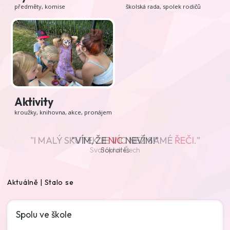
předměty, komise
školská rada, spolek rodičů
Aktivity
kroužky, knihovna, akce, pronájem
"I MALÝ SKUTEK JE VÍC NEŽ SAMÉ
"VÍM, ŽE
NIC
NEVÍM!"
ŘEČI
."
Svatopluk Čech
Sókratés
Aktuálně | Stalo se
Spolu ve škole