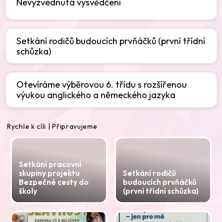
Nevyzvednutá vysvědčení
Setkání rodičů budoucích prvňáčků (první třídní
schůzka)
Otevíráme výběrovou 6. třídu s rozšířenou
výukou anglického a německého jazyka
Rychle k cíli | Připravujeme
Setkání pracovní
skupiny projektu
Setkání rodičů
Bezpečné cesty do
budoucích prvňáčků
školy
(první třídní schůzka)