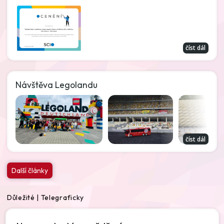
číst dál
Návštěva Legolandu
číst dál
Další články
Důležité | Telegraficky