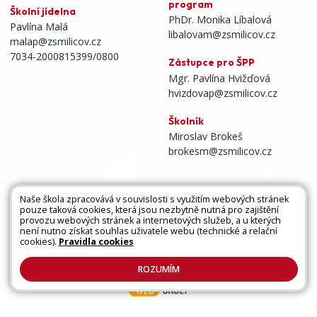
program
Školní jídelna
PhDr. Monika Líbalová
Pavlína Malá
libalovam@zsmilicov.cz
malap@zsmilicov.cz
7034-2000815399/0800
Zástupce pro ŠPP
Mgr. Pavlína Hvižďová
hvizdovap@zsmilicov.cz
Školník
Miroslav Brokeš
brokesm@zsmilicov.cz
Naše škola zpracovává v souvislosti s využitím webových stránek
pouze taková cookies, která jsou nezbytně nutná pro zajištění
Všechna práva vyhrazena. Copyright © 2026 |
provozu webových stránek a internetových služeb, a u kterých
není nutno získat souhlas uživatele webu (technické a relační
Mapa stránek
|
Kontakty
|
Přihlásit
|
Prohlášení
cookies).
Pravidla cookies
o přístupnosti
|
Pravidla COOKIES
|
GDPR
ROZUMÍM