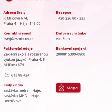
Adresa školy
Recepce
K Milíčovu 674,
+420 226 807 223
Praha 4 – Háje, 149 00
Kontaktní email
Datová schránka
zsrvj@zsmilicov.cz
vpiu3bm
Fakturační údaje
Bankovní spojení
Základní škola s rozšířenou
2000815399/0800
výukou jazyků, Praha 4, K
Milíčovu 674
IČO: 613 88 424
Kudy k nám
Mapa
zastávka metra – Háje,
zastávka MHD – Háje,
Horčičkova