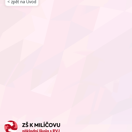
< zpět na Úvod