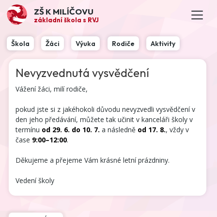
ZŠ K MILÍČOVU
základní škola s RVJ
Škola
Žáci
Výuka
Rodiče
Aktivity
Nevyzvednutá vysvědčení
Vážení žáci, milí rodiče,
pokud jste si z jakéhokoli důvodu nevyzvedli vysvědčení v
den jeho předávání, můžete tak učinit v kanceláři školy v
termínu
od 29. 6. do 10. 7.
a následně
od 17. 8.
, vždy v
čase
9:00–12:00
.
Děkujeme a přejeme Vám krásné letní prázdniny.
Vedení školy