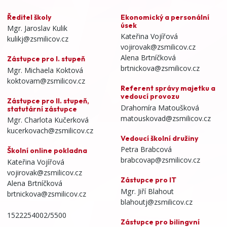
Ředitel školy
Ekonomický a personální
úsek
Mgr. Jaroslav Kulik
Kateřina Vojířová
kulikj@zsmilicov.cz
vojirovak@zsmilicov.cz
Alena Brtníčková
Zástupce pro I. stupeň
brtnickova@zsmilicov.cz
Mgr. Michaela Koktová
koktovam@zsmilicov.cz
Referent správy majetku a
vedoucí provozu
Zástupce pro II. stupeň,
Drahomíra Matoušková
statutární zástupce
matouskovad@zsmilicov.cz
Mgr. Charlota Kučerková
kucerkovach@zsmilicov.cz
Vedoucí školní družiny
Petra Brabcová
Školní online pokladna
brabcovap@zsmilicov.cz
Kateřina Vojířová
vojirovak@zsmilicov.cz
Zástupce pro IT
Alena Brtníčková
Mgr. Jiří Blahout
brtnickova@zsmilicov.cz
blahoutj@zsmilicov.cz
1522254002/5500
Zástupce pro bilingvní