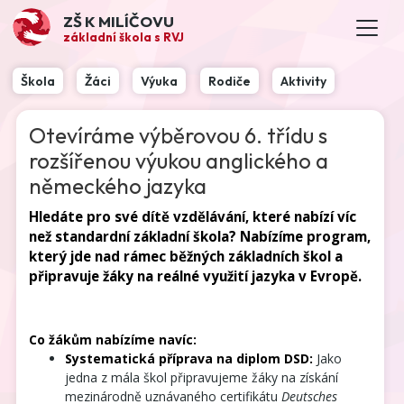
ZŠ K MILÍČOVU
základní škola s RVJ
Škola
Žáci
Výuka
Rodiče
Aktivity
Otevíráme výběrovou 6. třídu s
rozšířenou výukou anglického a
německého jazyka
Hledáte pro své dítě vzdělávání, které nabízí víc
než standardní základní škola? Nabízíme program,
který jde nad rámec běžných základních škol a
připravuje žáky na reálné využití jazyka v Evropě.
Co žákům nabízíme navíc:
Systematická příprava na diplom DSD:
Jako
jedna z mála škol připravujeme žáky na získání
mezinárodně uznávaného certifikátu
Deutsches