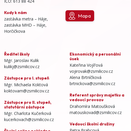
IČO: 613 88 424
Kudy k nám
Mapa
zastávka metra – Háje,
zastávka MHD – Háje,
Horčičkova
Ředitel školy
Ekonomický a personální
úsek
Mgr. Jaroslav Kulik
Kateřina Vojířová
kulikj@zsmilicov.cz
vojirovak@zsmilicov.cz
Alena Brtníčková
Zástupce pro I. stupeň
brtnickova@zsmilicov.cz
Mgr. Michaela Koktová
koktovam@zsmilicov.cz
Referent správy majetku a
vedoucí provozu
Zástupce pro II. stupeň,
Drahomíra Matoušková
statutární zástupce
matouskovad@zsmilicov.cz
Mgr. Charlota Kučerková
kucerkovach@zsmilicov.cz
Vedoucí školní družiny
Petra Brabcová