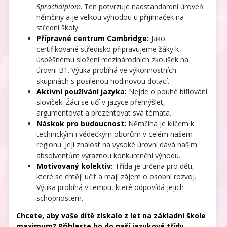
Sprachdiplom
. Ten potvrzuje nadstandardní úroveň
němčiny a je velkou výhodou u přijímaček na
střední školy.
Přípravné centrum Cambridge:
Jako
certifikované středisko připravujeme žáky k
úspěšnému složení mezinárodních zkoušek na
úrovni B1. Výuka probíhá ve výkonnostních
skupinách s posílenou hodinovou dotací.
Aktivní používání jazyka:
Nejde o pouhé biflování
slovíček. Žáci se učí v jazyce přemýšlet,
argumentovat a prezentovat svá témata.
Náskok pro budoucnost:
Němčina je klíčem k
technickým i vědeckým oborům v celém našem
regionu. Její znalost na vysoké úrovni dává našim
absolventům výraznou konkurenční výhodu.
Motivovaný kolektiv:
Třída je určena pro děti,
které se chtějí učit a mají zájem o osobní rozvoj.
Výuka probíhá v tempu, které odpovídá jejich
schopnostem.
Chcete, aby vaše dítě získalo z let na základní škole
maximum? Přihlaste ho do naší jazykové třídy.