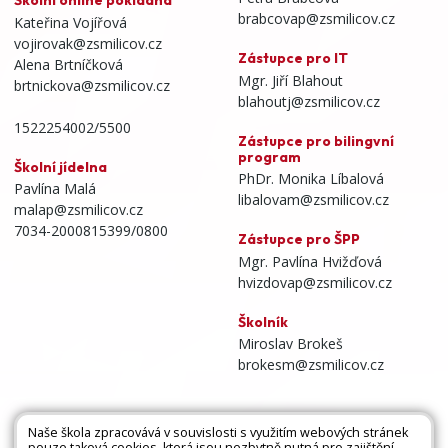
Školní online pokladna
brabcovap@zsmilicov.cz
Kateřina Vojířová
vojirovak@zsmilicov.cz
Zástupce pro IT
Alena Brtníčková
Mgr. Jiří Blahout
brtnickova@zsmilicov.cz
blahoutj@zsmilicov.cz
1522254002/5500
Zástupce pro bilingvní
program
Školní jídelna
PhDr. Monika Líbalová
Pavlína Malá
libalovam@zsmilicov.cz
malap@zsmilicov.cz
7034-2000815399/0800
Zástupce pro ŠPP
Mgr. Pavlína Hvižďová
hvizdovap@zsmilicov.cz
Školník
Miroslav Brokeš
brokesm@zsmilicov.cz
Naše škola zpracovává v souvislosti s využitím webových stránek
pouze taková cookies, která jsou nezbytně nutná pro zajištění