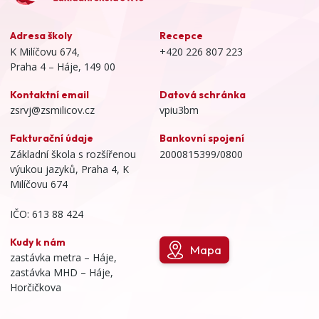
Adresa školy
Recepce
K Milíčovu 674,
+420 226 807 223
Praha 4 – Háje, 149 00
Kontaktní email
Datová schránka
zsrvj@zsmilicov.cz
vpiu3bm
Fakturační údaje
Bankovní spojení
Základní škola s rozšířenou
2000815399/0800
výukou jazyků, Praha 4, K
Milíčovu 674
IČO: 613 88 424
Kudy k nám
Mapa
zastávka metra – Háje,
zastávka MHD – Háje,
Horčičkova