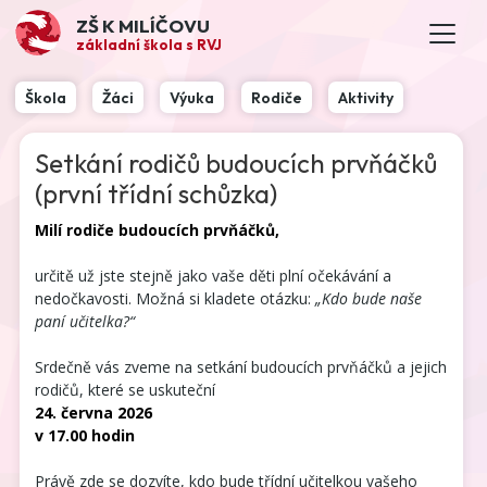
ZŠ K MILÍČOVU
základní škola s RVJ
Škola
Žáci
Výuka
Rodiče
Aktivity
Setkání rodičů budoucích prvňáčků
(první třídní schůzka)
Milí rodiče budoucích prvňáčků,
určitě už jste stejně jako vaše děti plní očekávání a
nedočkavosti. Možná si kladete otázku:
„Kdo bude naše
paní učitelka?“
Srdečně vás zveme na setkání budoucích prvňáčků a jejich
rodičů, které se uskuteční
24. června 2026
v 17.00 hodin
Právě zde se dozvíte, kdo bude třídní učitelkou vašeho