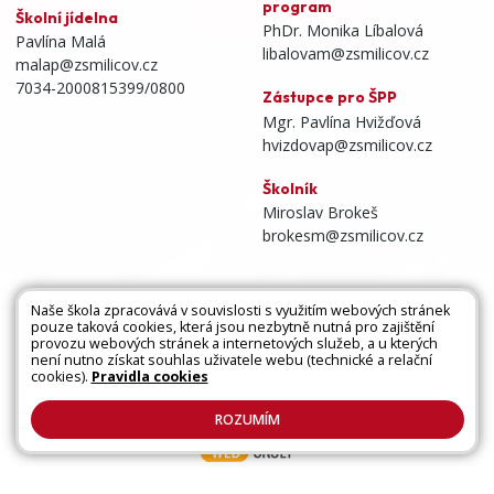
program
Školní jídelna
PhDr. Monika Líbalová
Pavlína Malá
libalovam@zsmilicov.cz
malap@zsmilicov.cz
7034-2000815399/0800
Zástupce pro ŠPP
Mgr. Pavlína Hvižďová
hvizdovap@zsmilicov.cz
Školník
Miroslav Brokeš
brokesm@zsmilicov.cz
Naše škola zpracovává v souvislosti s využitím webových stránek
pouze taková cookies, která jsou nezbytně nutná pro zajištění
Všechna práva vyhrazena. Copyright © 2026 |
provozu webových stránek a internetových služeb, a u kterých
není nutno získat souhlas uživatele webu (technické a relační
Mapa stránek
|
Kontakty
|
Přihlásit
|
Prohlášení
cookies).
Pravidla cookies
o přístupnosti
|
Pravidla COOKIES
|
GDPR
ROZUMÍM