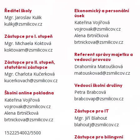
Ředitel školy
Ekonomický a personální
úsek
Mgr. Jaroslav Kulik
Kateřina Vojířová
kulikj@zsmilicov.cz
vojirovak@zsmilicov.cz
Alena Brtníčková
Zástupce pro I. stupeň
brtnickova@zsmilicov.cz
Mgr. Michaela Koktová
koktovam@zsmilicov.cz
Referent správy majetku a
vedoucí provozu
Zástupce pro II. stupeň,
Drahomíra Matoušková
statutární zástupce
matouskovad@zsmilicov.cz
Mgr. Charlota Kučerková
kucerkovach@zsmilicov.cz
Vedoucí školní družiny
Petra Brabcová
Školní online pokladna
brabcovap@zsmilicov.cz
Kateřina Vojířová
vojirovak@zsmilicov.cz
Zástupce pro IT
Alena Brtníčková
Mgr. Jiří Blahout
brtnickova@zsmilicov.cz
blahoutj@zsmilicov.cz
1522254002/5500
Zástupce pro bilingvní