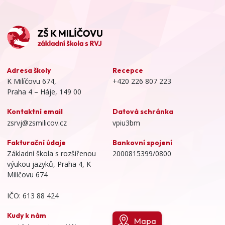
Adresa školy
Recepce
K Milíčovu 674,
+420 226 807 223
Praha 4 – Háje, 149 00
Kontaktní email
Datová schránka
zsrvj@zsmilicov.cz
vpiu3bm
Fakturační údaje
Bankovní spojení
Základní škola s rozšířenou
2000815399/0800
výukou jazyků, Praha 4, K
Milíčovu 674
IČO: 613 88 424
Kudy k nám
Mapa