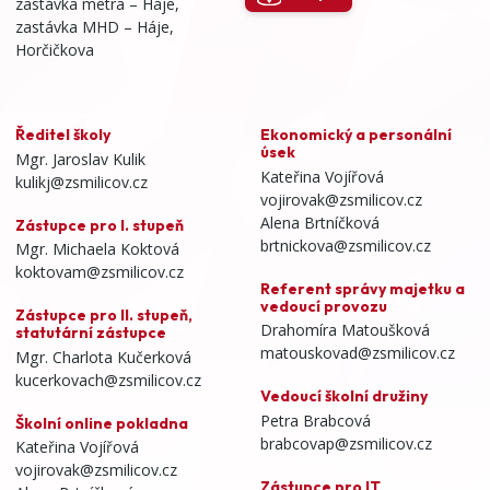
zastávka metra – Háje,
zastávka MHD – Háje,
Horčičkova
Ředitel školy
Ekonomický a personální
úsek
Mgr. Jaroslav Kulik
Kateřina Vojířová
kulikj@zsmilicov.cz
vojirovak@zsmilicov.cz
Alena Brtníčková
Zástupce pro I. stupeň
brtnickova@zsmilicov.cz
Mgr. Michaela Koktová
koktovam@zsmilicov.cz
Referent správy majetku a
vedoucí provozu
Zástupce pro II. stupeň,
Drahomíra Matoušková
statutární zástupce
matouskovad@zsmilicov.cz
Mgr. Charlota Kučerková
kucerkovach@zsmilicov.cz
Vedoucí školní družiny
Petra Brabcová
Školní online pokladna
brabcovap@zsmilicov.cz
Kateřina Vojířová
vojirovak@zsmilicov.cz
Zástupce pro IT