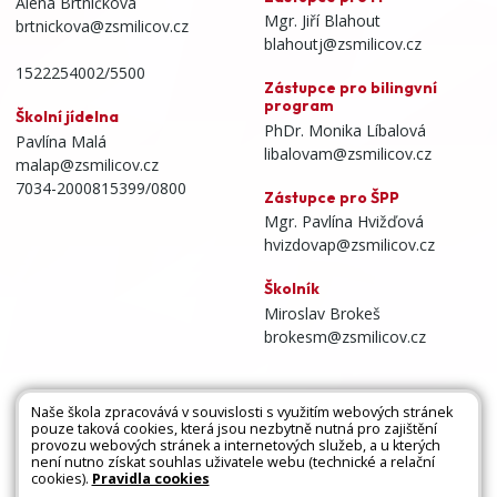
Alena Brtníčková
Mgr. Jiří Blahout
brtnickova@zsmilicov.cz
blahoutj@zsmilicov.cz
1522254002/5500
Zástupce pro bilingvní
program
Školní jídelna
PhDr. Monika Líbalová
Pavlína Malá
libalovam@zsmilicov.cz
malap@zsmilicov.cz
7034-2000815399/0800
Zástupce pro ŠPP
Mgr. Pavlína Hvižďová
hvizdovap@zsmilicov.cz
Školník
Miroslav Brokeš
brokesm@zsmilicov.cz
Naše škola zpracovává v souvislosti s využitím webových stránek
pouze taková cookies, která jsou nezbytně nutná pro zajištění
Všechna práva vyhrazena. Copyright © 2026 |
provozu webových stránek a internetových služeb, a u kterých
není nutno získat souhlas uživatele webu (technické a relační
Mapa stránek
|
Kontakty
|
Přihlásit
|
Prohlášení
cookies).
Pravidla cookies
o přístupnosti
|
Pravidla COOKIES
|
GDPR