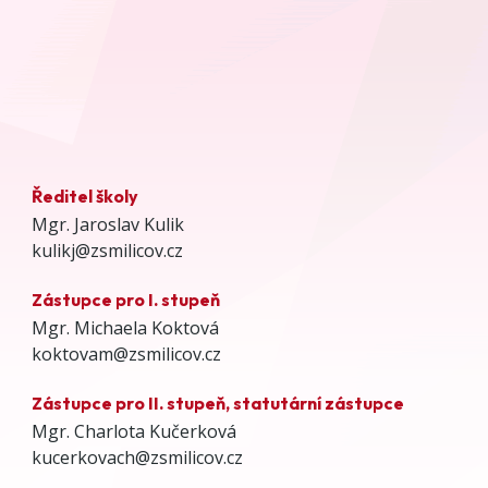
Ředitel školy
Mgr. Jaroslav Kulik
kulikj@zsmilicov.cz
Zástupce pro I. stupeň
Mgr. Michaela Koktová
koktovam@zsmilicov.cz
Zástupce pro II. stupeň, statutární zástupce
Mgr. Charlota Kučerková
kucerkovach@zsmilicov.cz