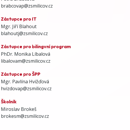
brabcovap@zsmilicov.cz
Zástupce pro IT
Mgr. Jiří Blahout
blahoutj@zsmilicov.cz
Zástupce pro bilingvní program
PhDr. Monika Líbalová
libalovam@zsmilicov.cz
Zástupce pro ŠPP
Mgr. Pavlína Hvižďová
hvizdovap@zsmilicov.cz
Školník
Miroslav Brokeš
brokesm@zsmilicov.cz