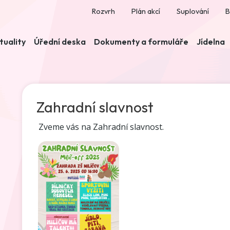
Rozvrh
Plán akcí
Suplování
B
tuality
Úřední deska
Dokumenty a formuláře
Jídelna
Zahradní slavnost
Zveme vás na Zahradní slavnost.