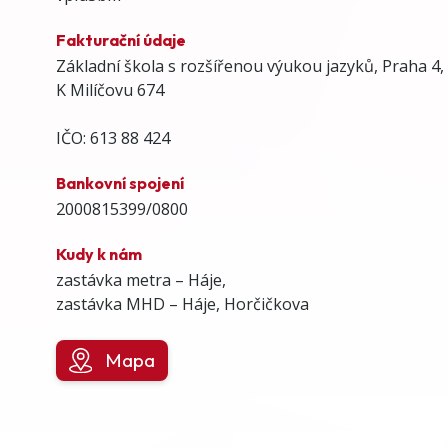
Fakturační údaje
Základní škola s rozšířenou výukou jazyků, Praha 4,
K Milíčovu 674
IČO: 613 88 424
Bankovní spojení
2000815399/0800
Kudy k nám
zastávka metra – Háje,
zastávka MHD – Háje, Horčičkova
Mapa