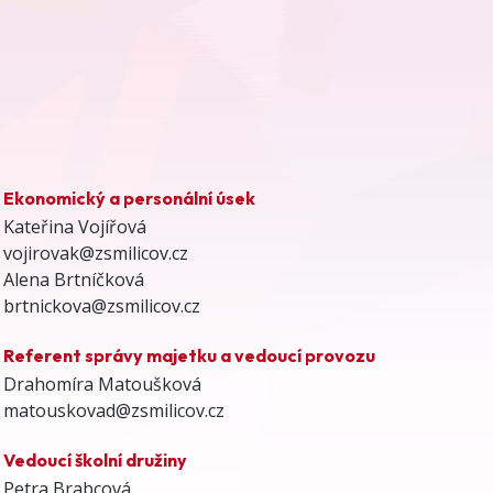
Ekonomický a personální úsek
Kateřina Vojířová
vojirovak@zsmilicov.cz
Alena Brtníčková
brtnickova@zsmilicov.cz
Referent správy majetku a vedoucí provozu
Drahomíra Matoušková
matouskovad@zsmilicov.cz
Vedoucí školní družiny
Petra Brabcová