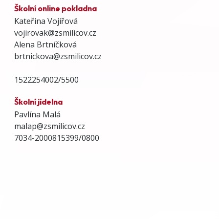
Školní online pokladna
Kateřina Vojířová
vojirovak@zsmilicov.cz
Alena Brtníčková
brtnickova@zsmilicov.cz
1522254002/5500
Školní jídelna
Pavlína Malá
malap@zsmilicov.cz
7034-2000815399/0800