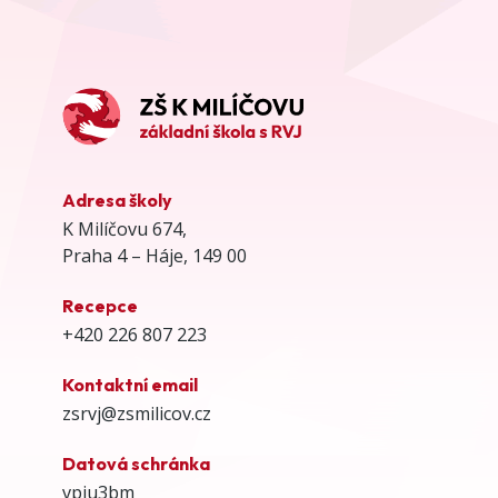
Adresa školy
K Milíčovu 674,
Praha 4 – Háje, 149 00
Recepce
+420 226 807 223
Kontaktní email
zsrvj@zsmilicov.cz
Datová schránka
vpiu3bm