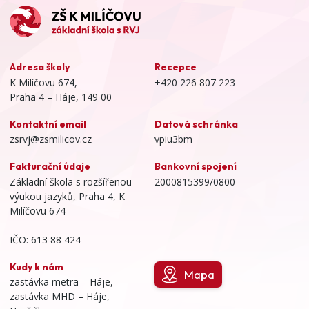
Adresa školy
Recepce
K Milíčovu 674,
+420 226 807 223
Praha 4 – Háje, 149 00
Kontaktní email
Datová schránka
zsrvj@zsmilicov.cz
vpiu3bm
Fakturační údaje
Bankovní spojení
Základní škola s rozšířenou
2000815399/0800
výukou jazyků, Praha 4, K
Milíčovu 674
IČO: 613 88 424
Kudy k nám
Mapa
zastávka metra – Háje,
zastávka MHD – Háje,