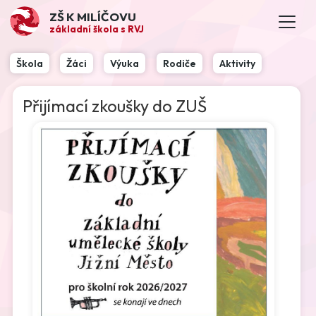
ZŠ K MILÍČOVU
základní škola s RVJ
Škola
Žáci
Výuka
Rodiče
Aktivity
Přijímací zkoušky do ZUŠ