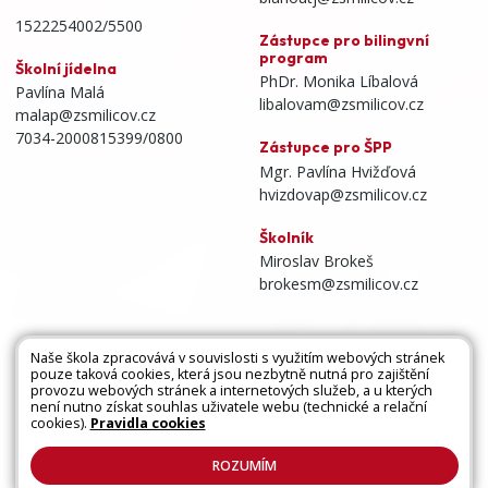
1522254002/5500
Zástupce pro bilingvní
program
Školní jídelna
PhDr. Monika Líbalová
Pavlína Malá
libalovam@zsmilicov.cz
malap@zsmilicov.cz
7034-2000815399/0800
Zástupce pro ŠPP
Mgr. Pavlína Hvižďová
hvizdovap@zsmilicov.cz
Školník
Miroslav Brokeš
brokesm@zsmilicov.cz
Naše škola zpracovává v souvislosti s využitím webových stránek
pouze taková cookies, která jsou nezbytně nutná pro zajištění
Všechna práva vyhrazena. Copyright © 2026 |
provozu webových stránek a internetových služeb, a u kterých
není nutno získat souhlas uživatele webu (technické a relační
Mapa stránek
|
Kontakty
|
Přihlásit
|
Prohlášení
cookies).
Pravidla cookies
o přístupnosti
|
Pravidla COOKIES
|
GDPR
ROZUMÍM