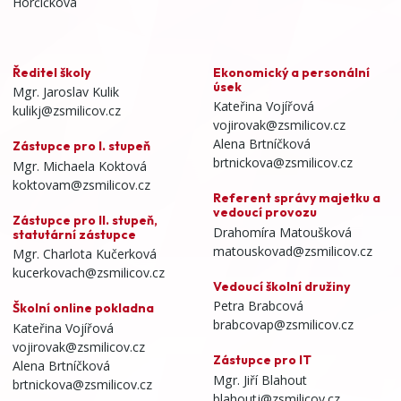
Horčičkova
Ředitel školy
Ekonomický a personální
úsek
Mgr. Jaroslav Kulik
Kateřina Vojířová
kulikj@zsmilicov.cz
vojirovak@zsmilicov.cz
Alena Brtníčková
Zástupce pro I. stupeň
brtnickova@zsmilicov.cz
Mgr. Michaela Koktová
koktovam@zsmilicov.cz
Referent správy majetku a
vedoucí provozu
Zástupce pro II. stupeň,
Drahomíra Matoušková
statutární zástupce
matouskovad@zsmilicov.cz
Mgr. Charlota Kučerková
kucerkovach@zsmilicov.cz
Vedoucí školní družiny
Petra Brabcová
Školní online pokladna
brabcovap@zsmilicov.cz
Kateřina Vojířová
vojirovak@zsmilicov.cz
Zástupce pro IT
Alena Brtníčková
Mgr. Jiří Blahout
brtnickova@zsmilicov.cz
blahoutj@zsmilicov.cz