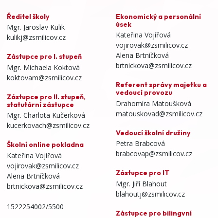
Ředitel školy
Ekonomický a personální
úsek
Mgr. Jaroslav Kulik
Kateřina Vojířová
kulikj@zsmilicov.cz
vojirovak@zsmilicov.cz
Alena Brtníčková
Zástupce pro I. stupeň
brtnickova@zsmilicov.cz
Mgr. Michaela Koktová
koktovam@zsmilicov.cz
Referent správy majetku a
vedoucí provozu
Zástupce pro II. stupeň,
Drahomíra Matoušková
statutární zástupce
matouskovad@zsmilicov.cz
Mgr. Charlota Kučerková
kucerkovach@zsmilicov.cz
Vedoucí školní družiny
Petra Brabcová
Školní online pokladna
brabcovap@zsmilicov.cz
Kateřina Vojířová
vojirovak@zsmilicov.cz
Zástupce pro IT
Alena Brtníčková
Mgr. Jiří Blahout
brtnickova@zsmilicov.cz
blahoutj@zsmilicov.cz
1522254002/5500
Zástupce pro bilingvní