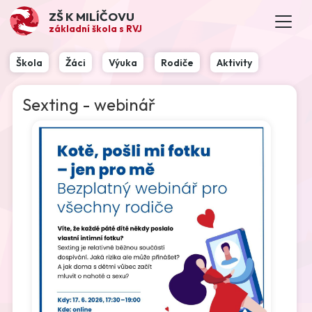
ZŠ K MILÍČOVU
základní škola s RVJ
Škola
Žáci
Výuka
Rodiče
Aktivity
Sexting - webinář