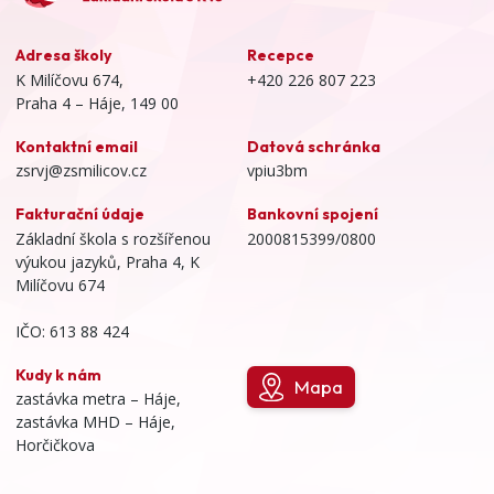
Adresa školy
Recepce
K Milíčovu 674,
+420 226 807 223
Praha 4 – Háje, 149 00
Kontaktní email
Datová schránka
zsrvj@zsmilicov.cz
vpiu3bm
Fakturační údaje
Bankovní spojení
Základní škola s rozšířenou
2000815399/0800
výukou jazyků, Praha 4, K
Milíčovu 674
IČO: 613 88 424
Kudy k nám
Mapa
zastávka metra – Háje,
zastávka MHD – Háje,
Horčičkova