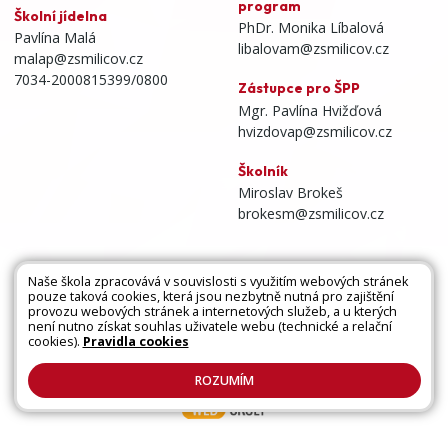
program
Školní jídelna
PhDr. Monika Líbalová
Pavlína Malá
libalovam@zsmilicov.cz
malap@zsmilicov.cz
7034-2000815399/0800
Zástupce pro ŠPP
Mgr. Pavlína Hvižďová
hvizdovap@zsmilicov.cz
Školník
Miroslav Brokeš
brokesm@zsmilicov.cz
Naše škola zpracovává v souvislosti s využitím webových stránek
pouze taková cookies, která jsou nezbytně nutná pro zajištění
Všechna práva vyhrazena. Copyright © 2026 |
provozu webových stránek a internetových služeb, a u kterých
není nutno získat souhlas uživatele webu (technické a relační
Mapa stránek
|
Kontakty
|
Přihlásit
|
Prohlášení
cookies).
Pravidla cookies
o přístupnosti
|
Pravidla COOKIES
|
GDPR
ROZUMÍM