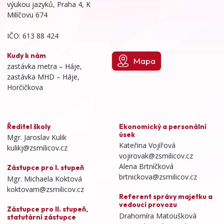
výukou jazyků, Praha 4, K
Milíčovu 674
IČO: 613 88 424
Kudy k nám
Mapa
zastávka metra – Háje,
zastávka MHD – Háje,
Horčičkova
Ředitel školy
Ekonomický a personální
úsek
Mgr. Jaroslav Kulik
Kateřina Vojířová
kulikj@zsmilicov.cz
vojirovak@zsmilicov.cz
Alena Brtníčková
Zástupce pro I. stupeň
brtnickova@zsmilicov.cz
Mgr. Michaela Koktová
koktovam@zsmilicov.cz
Referent správy majetku a
vedoucí provozu
Zástupce pro II. stupeň,
Drahomíra Matoušková
statutární zástupce