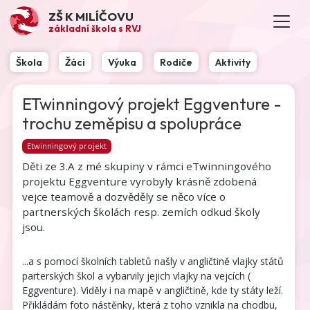
ZŠ K MILÍČOVU
základní škola s RVJ
Škola
Žáci
Výuka
Rodiče
Aktivity
ETwinningový projekt Eggventure -
trochu zeměpisu a spolupráce
Etwinningový projekt
Děti ze 3.A z mé skupiny v rámci eTwinningového
projektu Eggventure vyrobyly krásně zdobená
vejce teamově a dozvěděly se něco více o
partnerských školách resp. zemích odkud školy
jsou.
...a s pomocí školních tabletů našly v angličtině vlajky států
parterských škol a vybarvily jejich vlajky na vejcích (
Eggventure). Viděly i na mapě v angličtině, kde ty státy leží.
Přikládám foto nástěnky, která z toho vznikla na chodbu,