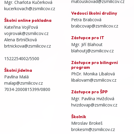
matouskovad@zsmilicov.cz
Mgr. Charlota Kučerková
kucerkovach@zsmilicov.cz
Vedoucí školní družiny
Petra Brabcová
Školní online pokladna
brabcovap@zsmilicov.cz
Kateřina Vojířová
vojirovak@zsmilicov.cz
Zástupce pro IT
Alena Brtníčková
Mgr. Jiří Blahout
brtnickova@zsmilicov.cz
blahoutj@zsmilicov.cz
1522254002/5500
Zástupce pro bilingvní
program
Školní jídelna
PhDr. Monika Líbalová
Pavlína Malá
libalovam@zsmilicov.cz
malap@zsmilicov.cz
7034-2000815399/0800
Zástupce pro ŠPP
Mgr. Pavlína Hvižďová
hvizdovap@zsmilicov.cz
Školník
Miroslav Brokeš
brokesm@zsmilicov.cz