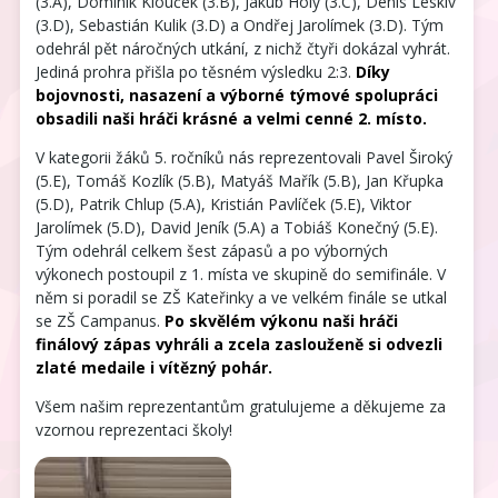
(3.A), Dominik Klouček (3.B), Jakub Holý (3.C), Denis Leskiv 
(3.D), Sebastián Kulik (3.D) a Ondřej Jarolímek (3.D). Tým 
odehrál pět náročných utkání, z nichž čtyři dokázal vyhrát. 
Jediná prohra přišla po těsném výsledku 2:3. 
Díky 
bojovnosti, nasazení a výborné týmové spolupráci 
obsadili naši hráči krásné a velmi cenné 2. místo.
V kategorii žáků 5. ročníků nás reprezentovali Pavel Široký 
(5.E), Tomáš Kozlík (5.B), Matyáš Mařík (5.B), Jan Křupka 
(5.D), Patrik Chlup (5.A), Kristián Pavlíček (5.E), Viktor 
Jarolímek (5.D), David Jeník (5.A) a Tobiáš Konečný (5.E). 
Tým odehrál celkem šest zápasů a po výborných 
výkonech postoupil z 1. místa ve skupině do semifinále. V 
něm si poradil se ZŠ Kateřinky a ve velkém finále se utkal 
se ZŠ Campanus. 
Po skvělém výkonu naši hráči 
finálový zápas vyhráli a zcela zaslouženě si odvezli 
zlaté medaile i vítězný pohár.
Všem našim reprezentantům gratulujeme a děkujeme za 
vzornou reprezentaci školy!