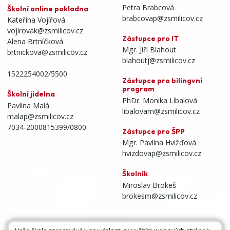
Petra Brabcová
Školní online pokladna
brabcovap@zsmilicov.cz
Kateřina Vojířová
vojirovak@zsmilicov.cz
Zástupce pro IT
Alena Brtníčková
Mgr. Jiří Blahout
brtnickova@zsmilicov.cz
blahoutj@zsmilicov.cz
1522254002/5500
Zástupce pro bilingvní
program
Školní jídelna
PhDr. Monika Líbalová
Pavlína Malá
libalovam@zsmilicov.cz
malap@zsmilicov.cz
7034-2000815399/0800
Zástupce pro ŠPP
Mgr. Pavlína Hvižďová
hvizdovap@zsmilicov.cz
Školník
Miroslav Brokeš
brokesm@zsmilicov.cz