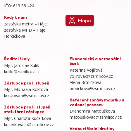
IČO: 613 88 424
Kudy k nám
Mapa
zastávka metra – Háje,
zastávka MHD – Háje,
Horčičkova
Ředitel školy
Ekonomický a personální
úsek
Mgr. Jaroslav Kulik
Kateřina Vojířová
kulikj@zsmilicov.cz
vojirovak@zsmilicov.cz
Alena Brtníčková
Zástupce pro I. stupeň
brtnickova@zsmilicov.cz
Mgr. Michaela Koktová
koktovam@zsmilicov.cz
Referent správy majetku a
vedoucí provozu
Zástupce pro II. stupeň,
Drahomíra Matoušková
statutární zástupce
matouskovad@zsmilicov.cz
Mgr. Charlota Kučerková
kucerkovach@zsmilicov.cz
Vedoucí školní družiny