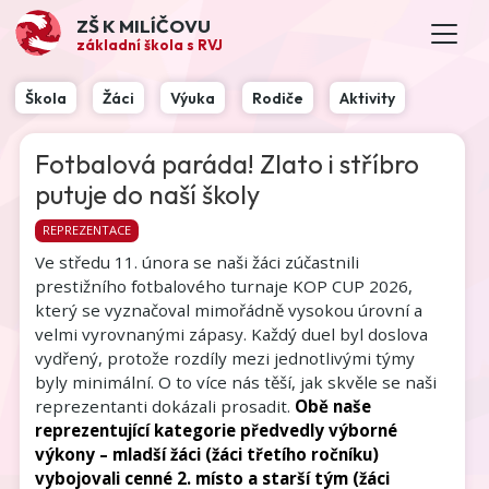
ZŠ K MILÍČOVU
základní škola s RVJ
Škola
Žáci
Výuka
Rodiče
Aktivity
Fotbalová paráda! Zlato i stříbro
putuje do naší školy
REPREZENTACE
Ve středu 11. února se naši žáci zúčastnili 
prestižního fotbalového turnaje KOP CUP 2026, 
který se vyznačoval mimořádně vysokou úrovní a 
velmi vyrovnanými zápasy. Každý duel byl doslova 
vydřený, protože rozdíly mezi jednotlivými týmy 
byly minimální. O to více nás těší, jak skvěle se naši 
reprezentanti dokázali prosadit. 
Obě naše 
reprezentující kategorie předvedly výborné 
výkony – mladší žáci (žáci třetího ročníku) 
vybojovali cenné 2. místo a starší tým (žáci 