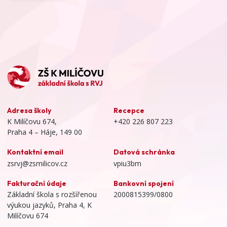
Adresa školy
Recepce
K Milíčovu 674,
+420 226 807 223
Praha 4 – Háje, 149 00
Kontaktní email
Datová schránka
zsrvj@zsmilicov.cz
vpiu3bm
Fakturační údaje
Bankovní spojení
Základní škola s rozšířenou
2000815399/0800
výukou jazyků, Praha 4, K
Milíčovu 674