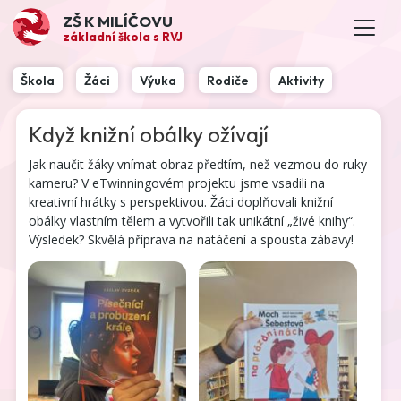
ZŠ K MILÍČOVU
základní škola s RVJ
Škola
Žáci
Výuka
Rodiče
Aktivity
Když knižní obálky ožívají
Jak naučit žáky vnímat obraz předtím, než vezmou do ruky
kameru? V eTwinningovém projektu jsme vsadili na
kreativní hrátky s perspektivou. Žáci doplňovali knižní
obálky vlastním tělem a vytvořili tak unikátní „živé knihy“.
Výsledek? Skvělá příprava na natáčení a spousta zábavy!