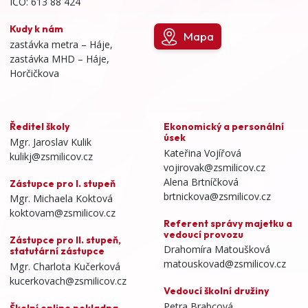
IČO: 613 88 424
Kudy k nám
Mapa
zastávka metra – Háje,
zastávka MHD – Háje,
Horčičkova
Ředitel školy
Ekonomický a personální
úsek
Mgr. Jaroslav Kulik
Kateřina Vojířová
kulikj@zsmilicov.cz
vojirovak@zsmilicov.cz
Alena Brtníčková
Zástupce pro I. stupeň
brtnickova@zsmilicov.cz
Mgr. Michaela Koktová
koktovam@zsmilicov.cz
Referent správy majetku a
vedoucí provozu
Zástupce pro II. stupeň,
Drahomíra Matoušková
statutární zástupce
matouskovad@zsmilicov.cz
Mgr. Charlota Kučerková
kucerkovach@zsmilicov.cz
Vedoucí školní družiny
Petra Brabcová
Školní online pokladna