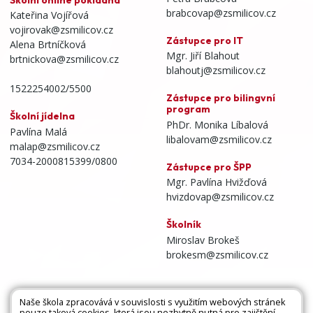
brabcovap@zsmilicov.cz
Kateřina Vojířová
vojirovak@zsmilicov.cz
Zástupce pro IT
Alena Brtníčková
Mgr. Jiří Blahout
brtnickova@zsmilicov.cz
blahoutj@zsmilicov.cz
1522254002/5500
Zástupce pro bilingvní
program
Školní jídelna
PhDr. Monika Líbalová
Pavlína Malá
libalovam@zsmilicov.cz
malap@zsmilicov.cz
7034-2000815399/0800
Zástupce pro ŠPP
Mgr. Pavlína Hvižďová
hvizdovap@zsmilicov.cz
Školník
Miroslav Brokeš
brokesm@zsmilicov.cz
Naše škola zpracovává v souvislosti s využitím webových stránek
pouze taková cookies, která jsou nezbytně nutná pro zajištění