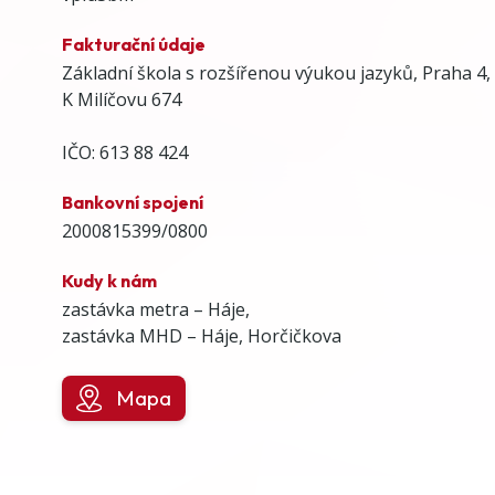
Fakturační údaje
Základní škola s rozšířenou výukou jazyků, Praha 4,
K Milíčovu 674
IČO: 613 88 424
Bankovní spojení
2000815399/0800
Kudy k nám
zastávka metra – Háje,
zastávka MHD – Háje, Horčičkova
Mapa