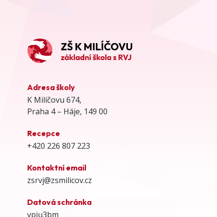
Adresa školy
K Milíčovu 674,
Praha 4 – Háje, 149 00
Recepce
+420 226 807 223
Kontaktní email
zsrvj@zsmilicov.cz
Datová schránka
vpiu3bm