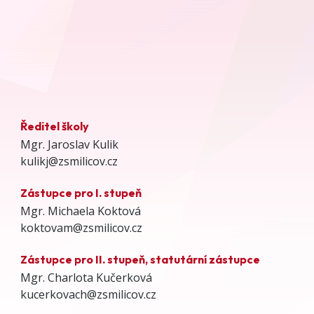
Ředitel školy
Mgr. Jaroslav Kulik
kulikj@zsmilicov.cz
Zástupce pro I. stupeň
Mgr. Michaela Koktová
koktovam@zsmilicov.cz
Zástupce pro II. stupeň, statutární zástupce
Mgr. Charlota Kučerková
kucerkovach@zsmilicov.cz