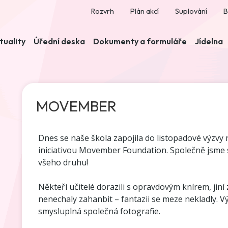
Rozvrh
Plán akcí
Suplování
B
tuality
Úřední deska
Dokumenty a formuláře
Jídelna
MOVEMBER
Dnes se naše škola zapojila do listopadové výzv
iniciativou Movember Foundation. Společně jsme se
všeho druhu!
Někteří učitelé dorazili s opravdovým knírem, jiní
nenechaly zahanbit – fantazii se meze nekladly. V
smysluplná společná fotografie.