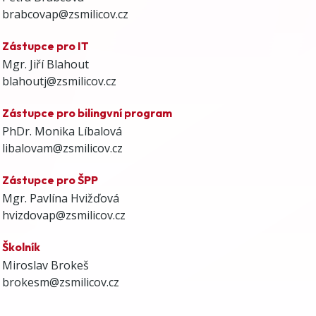
brabcovap@zsmilicov.cz
Zástupce pro IT
Mgr. Jiří Blahout
blahoutj@zsmilicov.cz
Zástupce pro bilingvní program
PhDr. Monika Líbalová
libalovam@zsmilicov.cz
Zástupce pro ŠPP
Mgr. Pavlína Hvižďová
hvizdovap@zsmilicov.cz
Školník
Miroslav Brokeš
brokesm@zsmilicov.cz