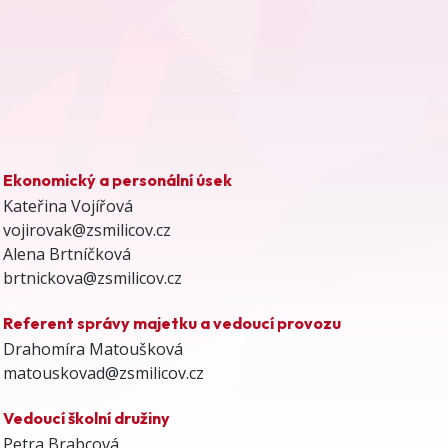
Ekonomický a personální úsek
Kateřina Vojířová
vojirovak@zsmilicov.cz
Alena Brtníčková
brtnickova@zsmilicov.cz
Referent správy majetku a vedoucí provozu
Drahomíra Matoušková
matouskovad@zsmilicov.cz
Vedoucí školní družiny
Petra Brabcová