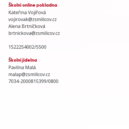
Školní online pokladna
Kateřina Vojířová
vojirovak@zsmilicov.cz
Alena Brtníčková
brtnickova@zsmilicov.cz
1522254002/5500
Školní jídelna
Pavlína Malá
malap@zsmilicov.cz
7034-2000815399/0800