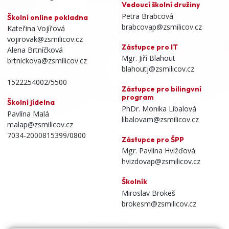
Vedoucí školní družiny
Petra Brabcová
Školní online pokladna
brabcovap@zsmilicov.cz
Kateřina Vojířová
vojirovak@zsmilicov.cz
Zástupce pro IT
Alena Brtníčková
Mgr. Jiří Blahout
brtnickova@zsmilicov.cz
blahoutj@zsmilicov.cz
1522254002/5500
Zástupce pro bilingvní
program
Školní jídelna
PhDr. Monika Líbalová
Pavlína Malá
libalovam@zsmilicov.cz
malap@zsmilicov.cz
7034-2000815399/0800
Zástupce pro ŠPP
Mgr. Pavlína Hvižďová
hvizdovap@zsmilicov.cz
Školník
Miroslav Brokeš
brokesm@zsmilicov.cz