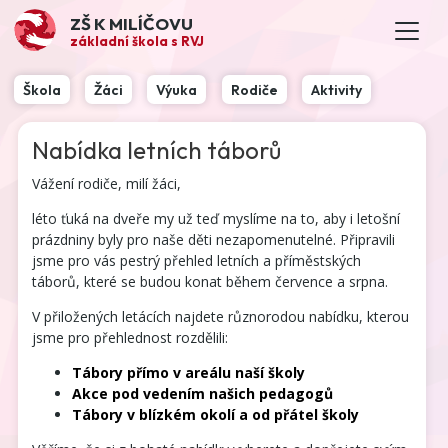
ZŠ K MILÍČOVU
základní škola s RVJ
Škola
Žáci
Výuka
Rodiče
Aktivity
Nabídka letních táborů
Vážení rodiče, milí žáci,
léto ťuká na dveře my už teď myslíme na to, aby i letošní
prázdniny byly pro naše děti nezapomenutelné. Připravili
jsme pro vás pestrý přehled letních a příměstských
táborů, které se budou konat během července a srpna.
V přiložených letácích najdete různorodou nabídku, kterou
jsme pro přehlednost rozdělili:
Tábory přímo v areálu naší školy
Akce pod vedením našich pedagogů
Tábory v blízkém okolí a od přátel školy