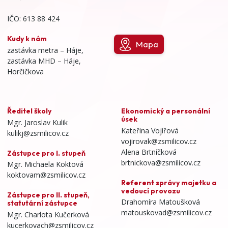
IČO: 613 88 424
Kudy k nám
Mapa
zastávka metra – Háje,
zastávka MHD – Háje,
Horčičkova
Ředitel školy
Ekonomický a personální
úsek
Mgr. Jaroslav Kulik
Kateřina Vojířová
kulikj@zsmilicov.cz
vojirovak@zsmilicov.cz
Alena Brtníčková
Zástupce pro I. stupeň
brtnickova@zsmilicov.cz
Mgr. Michaela Koktová
koktovam@zsmilicov.cz
Referent správy majetku a
vedoucí provozu
Zástupce pro II. stupeň,
Drahomíra Matoušková
statutární zástupce
matouskovad@zsmilicov.cz
Mgr. Charlota Kučerková
kucerkovach@zsmilicov.cz