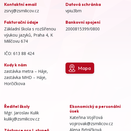
Kontaktní email
Datová schránka
zsrvj@zsmilicov.cz
vpiu3bm
Fakturační údaje
Bankovní spojení
Základní škola s rozšířenou
2000815399/0800
výukou jazyků, Praha 4, K
Milíčovu 674
IČO: 613 88 424
Kudy k nám
Mapa
zastávka metra – Háje,
zastávka MHD – Háje,
Horčičkova
Ředitel školy
Ekonomický a personální
úsek
Mgr. Jaroslav Kulik
Kateřina Vojířová
kulikj@zsmilicov.cz
vojirovak@zsmilicov.cz
Alena Brtníčková
Zástupce pro I. stupeň