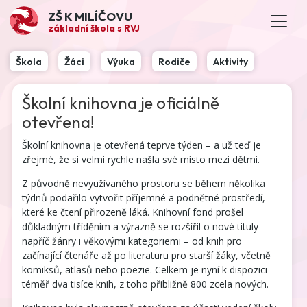
ZŠ K MILÍČOVU
základní škola s RVJ
Škola
Žáci
Výuka
Rodiče
Aktivity
Školní knihovna je oficiálně
otevřena!
Školní knihovna je otevřená teprve týden – a už teď je
zřejmé, že si velmi rychle našla své místo mezi dětmi.
Z původně nevyužívaného prostoru se během několika
týdnů podařilo vytvořit příjemné a podnětné prostředí,
které ke čtení přirozeně láká. Knihovní fond prošel
důkladným tříděním a výrazně se rozšířil o nové tituly
napříč žánry i věkovými kategoriemi – od knih pro
začínající čtenáře až po literaturu pro starší žáky, včetně
komiksů, atlasů nebo poezie. Celkem je nyní k dispozici
téměř dva tisíce knih, z toho přibližně 800 zcela nových.