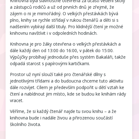
Knihovna byla slavnostně otevřena za účasti vedení školy
a zástupců rodičů a už od prvních dnů je zřejmé, že
zájem o ni je mimořádný. O velkých přestávkách bývá
plno, knihy se rychle střídají v rukou čtenářů a děti si s
nadšením vybírají další tituly. Pro klidnější čtení je možné
knihovnu navštívit i v odpoledních hodinách.
Knihovna je pro žáky otevřena o velkých přestávkách a
dále každý den od 13:00 do 16:00, v pátek do 15:00.
Výpůjčky probíhají jednoduše přes systém Bakaláři, takže
odpadá starost s papírovými kartičkami.
Prostor už nyní slouží také pro čtenářské dílny s
jednotlivými třídami a do budoucna chceme tuto aktivitu
dále rozvíjet. Cílem je především podpořit u dětí vztah ke
čtení a nabídnout jim místo, kde se budou ke knihám rády
vracet.
Věříme, že si každý čtenář najde tu svou knihu – a že
knihovna bude i nadále živou a přirozenou součástí
školního života.