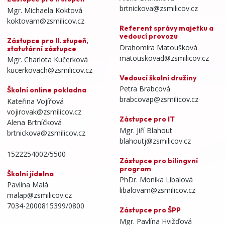
brtnickova@zsmilicov.cz
Mgr. Michaela Koktová
koktovam@zsmilicov.cz
Referent správy majetku a
vedoucí provozu
Zástupce pro II. stupeň,
Drahomíra Matoušková
statutární zástupce
matouskovad@zsmilicov.cz
Mgr. Charlota Kučerková
kucerkovach@zsmilicov.cz
Vedoucí školní družiny
Petra Brabcová
Školní online pokladna
brabcovap@zsmilicov.cz
Kateřina Vojířová
vojirovak@zsmilicov.cz
Zástupce pro IT
Alena Brtníčková
Mgr. Jiří Blahout
brtnickova@zsmilicov.cz
blahoutj@zsmilicov.cz
1522254002/5500
Zástupce pro bilingvní
program
Školní jídelna
PhDr. Monika Líbalová
Pavlína Malá
libalovam@zsmilicov.cz
malap@zsmilicov.cz
7034-2000815399/0800
Zástupce pro ŠPP
Mgr. Pavlína Hvižďová