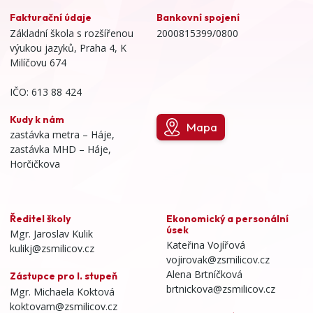
Fakturační údaje
Bankovní spojení
Základní škola s rozšířenou
2000815399/0800
výukou jazyků, Praha 4, K
Milíčovu 674
IČO: 613 88 424
Kudy k nám
Mapa
zastávka metra – Háje,
zastávka MHD – Háje,
Horčičkova
Ředitel školy
Ekonomický a personální
úsek
Mgr. Jaroslav Kulik
Kateřina Vojířová
kulikj@zsmilicov.cz
vojirovak@zsmilicov.cz
Alena Brtníčková
Zástupce pro I. stupeň
brtnickova@zsmilicov.cz
Mgr. Michaela Koktová
koktovam@zsmilicov.cz