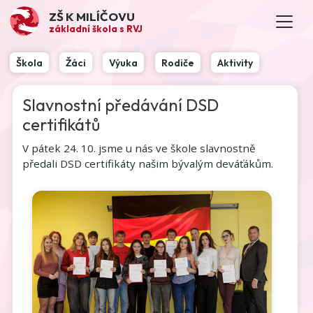
ZŠ K MILÍČOVU
základní škola s RVJ
Škola
Žáci
Výuka
Rodiče
Aktivity
Slavnostní předávání DSD
certifikátů
V pátek 24. 10. jsme u nás ve škole slavnostně
předali DSD certifikáty našim bývalým deváťákům.