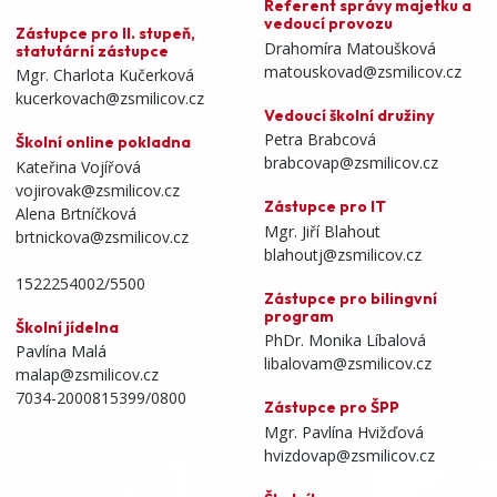
Referent správy majetku a
vedoucí provozu
Zástupce pro II. stupeň,
Drahomíra Matoušková
statutární zástupce
matouskovad@zsmilicov.cz
Mgr. Charlota Kučerková
kucerkovach@zsmilicov.cz
Vedoucí školní družiny
Petra Brabcová
Školní online pokladna
brabcovap@zsmilicov.cz
Kateřina Vojířová
vojirovak@zsmilicov.cz
Zástupce pro IT
Alena Brtníčková
Mgr. Jiří Blahout
brtnickova@zsmilicov.cz
blahoutj@zsmilicov.cz
1522254002/5500
Zástupce pro bilingvní
program
Školní jídelna
PhDr. Monika Líbalová
Pavlína Malá
libalovam@zsmilicov.cz
malap@zsmilicov.cz
7034-2000815399/0800
Zástupce pro ŠPP
Mgr. Pavlína Hvižďová
hvizdovap@zsmilicov.cz