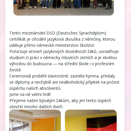
Tento mezinárodní DSD (Deutsches Sprachdiplom)
certifikát je oficiální jazyková zkouška z němčiny, kterou
uděluje přímo německé ministerstvo školství.
Potvrzuje úroveň jazykových dovedností žáků, usnadňuje
studium či práci v německy mluvících zemích a je skvělou
výhodou do budoucna — na střední škole i v profesním
životě.
Ceremoniál proběhl slavnostně: zazněla hymna, předaly
se diplomy a nechyběl ani nealkoholický přípitek na počest
úspěchu našich absolventů.
Jsme na ně velmi hrdí!
Přejeme našim bývalým žákům, aby jim tento úspěch
otevřel mnoho dalších dveří.