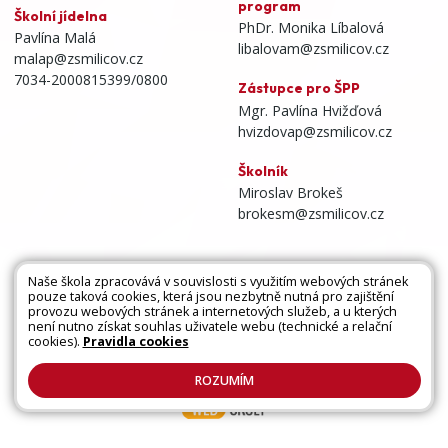
program
Školní jídelna
PhDr. Monika Líbalová
Pavlína Malá
libalovam@zsmilicov.cz
malap@zsmilicov.cz
7034-2000815399/0800
Zástupce pro ŠPP
Mgr. Pavlína Hvižďová
hvizdovap@zsmilicov.cz
Školník
Miroslav Brokeš
brokesm@zsmilicov.cz
Naše škola zpracovává v souvislosti s využitím webových stránek
pouze taková cookies, která jsou nezbytně nutná pro zajištění
Všechna práva vyhrazena. Copyright © 2026 |
provozu webových stránek a internetových služeb, a u kterých
není nutno získat souhlas uživatele webu (technické a relační
Mapa stránek
|
Kontakty
|
Přihlásit
|
Prohlášení
cookies).
Pravidla cookies
o přístupnosti
|
Pravidla COOKIES
|
GDPR
ROZUMÍM