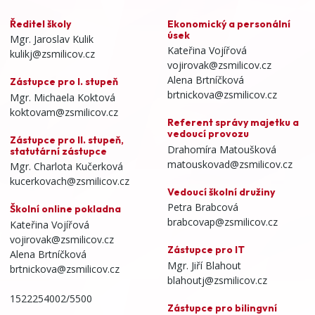
Ředitel školy
Ekonomický a personální
úsek
Mgr. Jaroslav Kulik
Kateřina Vojířová
kulikj@zsmilicov.cz
vojirovak@zsmilicov.cz
Alena Brtníčková
Zástupce pro I. stupeň
brtnickova@zsmilicov.cz
Mgr. Michaela Koktová
koktovam@zsmilicov.cz
Referent správy majetku a
vedoucí provozu
Zástupce pro II. stupeň,
Drahomíra Matoušková
statutární zástupce
matouskovad@zsmilicov.cz
Mgr. Charlota Kučerková
kucerkovach@zsmilicov.cz
Vedoucí školní družiny
Petra Brabcová
Školní online pokladna
brabcovap@zsmilicov.cz
Kateřina Vojířová
vojirovak@zsmilicov.cz
Zástupce pro IT
Alena Brtníčková
Mgr. Jiří Blahout
brtnickova@zsmilicov.cz
blahoutj@zsmilicov.cz
1522254002/5500
Zástupce pro bilingvní