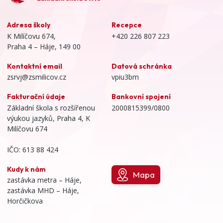
Adresa školy
Recepce
K Milíčovu 674,
+420 226 807 223
Praha 4 – Háje, 149 00
Kontaktní email
Datová schránka
zsrvj@zsmilicov.cz
vpiu3bm
Fakturační údaje
Bankovní spojení
Základní škola s rozšířenou
2000815399/0800
výukou jazyků, Praha 4, K
Milíčovu 674
IČO: 613 88 424
Kudy k nám
Mapa
zastávka metra – Háje,
zastávka MHD – Háje,
Horčičkova