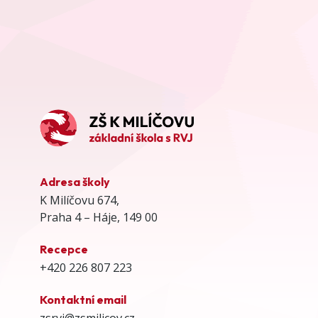
Adresa školy
K Milíčovu 674,
Praha 4 – Háje, 149 00
Recepce
+420 226 807 223
Kontaktní email
zsrvj@zsmilicov.cz