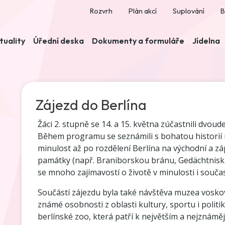
Rozvrh
Plán akcí
Suplování
B
tuality
Úřední deska
Dokumenty a formuláře
Jídelna
Zájezd do Berlína
Žáci 2. stupně se 14. a 15. května zúčastnili dvou
Během programu se seznámili s bohatou historií 
minulost až po rozdělení Berlína na východní a záp
památky (např. Braniborskou bránu, Gedächtniski
se mnoho zajímavostí o životě v minulosti i součas
Součástí zájezdu byla také návštěva muzea voskov
známé osobnosti z oblasti kultury, sportu i politi
berlínské zoo, která patří k největším a nejznám