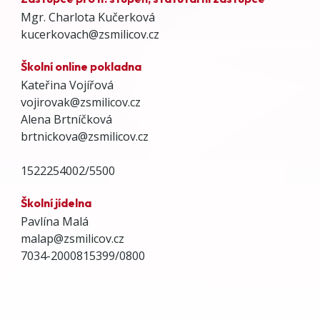
Mgr. Charlota Kučerková
kucerkovach@zsmilicov.cz
Školní online pokladna
Kateřina Vojířová
vojirovak@zsmilicov.cz
Alena Brtníčková
brtnickova@zsmilicov.cz
1522254002/5500
Školní jídelna
Pavlína Malá
malap@zsmilicov.cz
7034-2000815399/0800