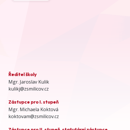
Ředitel školy
Mgr. Jaroslav Kulik
kulikj@zsmilicov.cz
Zástupce pro I. stupeň
Mgr. Michaela Koktová
koktovam@zsmilicov.cz
Zástupce pro II. stupeň, statutární zástupce