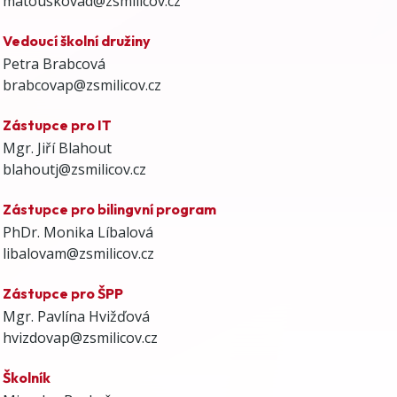
matouskovad@zsmilicov.cz
Vedoucí školní družiny
Petra Brabcová
brabcovap@zsmilicov.cz
Zástupce pro IT
Mgr. Jiří Blahout
blahoutj@zsmilicov.cz
Zástupce pro bilingvní program
PhDr. Monika Líbalová
libalovam@zsmilicov.cz
Zástupce pro ŠPP
Mgr. Pavlína Hvižďová
hvizdovap@zsmilicov.cz
Školník