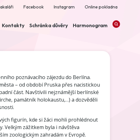
akaláři
Facebook
Instagram
Online pokladna
Kontakty
Schránka důvěry
Harmonogram
denního poznávacího zájezdu do Berlína.
města – od období Pruska přes nacistickou
adní část. Navštívili nejznámější berlínské
rche, památník holokaustu,…) a dozvěděli
nosti.
ých figurín, kde si žáci mohli prohlédnout
ky. Velkým zážitkem byla i návštěva
ějším zoologickým zahradám v Evropě.