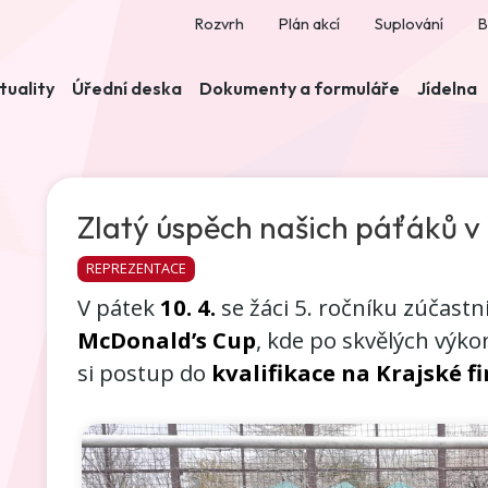
Rozvrh
Plán akcí
Suplování
B
tuality
Úřední deska
Dokumenty a formuláře
Jídelna
Zlatý úspěch našich páťáků 
REPREZENTACE
V pátek
10. 4.
se žáci 5. ročníku zúčastn
McDonald’s Cup
, kde po skvělých výko
si postup do
kvalifikace na Krajské f