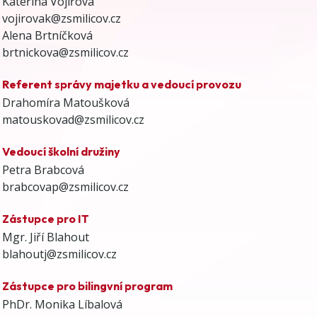
Kateřina Vojířová
vojirovak@zsmilicov.cz
Alena Brtníčková
brtnickova@zsmilicov.cz
Referent správy majetku a vedoucí provozu
Drahomíra Matoušková
matouskovad@zsmilicov.cz
Vedoucí školní družiny
Petra Brabcová
brabcovap@zsmilicov.cz
Zástupce pro IT
Mgr. Jiří Blahout
blahoutj@zsmilicov.cz
Zástupce pro bilingvní program
PhDr. Monika Líbalová