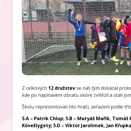
Z celkových
12 družstev
se náš tým dokázal probo
kde po napínavém obratu skóre zvítězil a stali js
Školu reprezentovali tito hráči, seřazení podle tříd
5.A – Patrik Chlup;
5.B – Matyáš Mařík, Tomáš K
Kövešlygety; 5.D – Viktor Jarolímek, Jan Křupka;