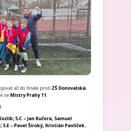
jovat až do finále proti
ZŠ Donovalská
,
me se
Mistry Prahy 11
.
:
ozlík; 5.C – Jan Kučera, Samuel
 5.E – Pavel Široký, Kristián Pavlíček.