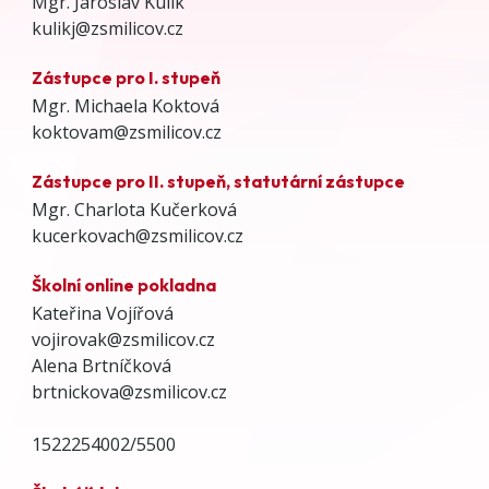
Mgr. Jaroslav Kulik
kulikj@zsmilicov.cz
Zástupce pro I. stupeň
Mgr. Michaela Koktová
koktovam@zsmilicov.cz
Zástupce pro II. stupeň, statutární zástupce
Mgr. Charlota Kučerková
kucerkovach@zsmilicov.cz
Školní online pokladna
Kateřina Vojířová
vojirovak@zsmilicov.cz
Alena Brtníčková
brtnickova@zsmilicov.cz
1522254002/5500