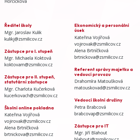
Horčičkova
Ředitel školy
Ekonomický a personální
úsek
Mgr. Jaroslav Kulik
Kateřina Vojířová
kulikj@zsmilicov.cz
vojirovak@zsmilicov.cz
Alena Brtníčková
Zástupce pro I. stupeň
brtnickova@zsmilicov.cz
Mgr. Michaela Koktová
koktovam@zsmilicov.cz
Referent správy majetku a
vedoucí provozu
Zástupce pro II. stupeň,
Drahomíra Matoušková
statutární zástupce
matouskovad@zsmilicov.cz
Mgr. Charlota Kučerková
kucerkovach@zsmilicov.cz
Vedoucí školní družiny
Petra Brabcová
Školní online pokladna
brabcovap@zsmilicov.cz
Kateřina Vojířová
vojirovak@zsmilicov.cz
Zástupce pro IT
Alena Brtníčková
Mgr. Jiří Blahout
brtnickova@zsmilicov.cz
blahoutj@zsmilicov.cz