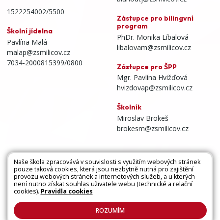
1522254002/5500
Zástupce pro bilingvní
program
Školní jídelna
PhDr. Monika Líbalová
Pavlína Malá
libalovam@zsmilicov.cz
malap@zsmilicov.cz
7034-2000815399/0800
Zástupce pro ŠPP
Mgr. Pavlína Hvižďová
hvizdovap@zsmilicov.cz
Školník
Miroslav Brokeš
brokesm@zsmilicov.cz
Naše škola zpracovává v souvislosti s využitím webových stránek
pouze taková cookies, která jsou nezbytně nutná pro zajištění
Všechna práva vyhrazena. Copyright © 2026 |
provozu webových stránek a internetových služeb, a u kterých
není nutno získat souhlas uživatele webu (technické a relační
Mapa stránek
|
Kontakty
|
Přihlásit
|
Prohlášení
cookies).
Pravidla cookies
o přístupnosti
|
Pravidla COOKIES
|
GDPR
ROZUMÍM