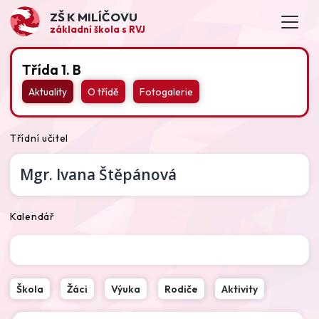
ZŠ K MILÍČOVU
základní škola s RVJ
Třída 1. B
Aktuality
O třídě
Fotogalerie
Třídní učitel
Mgr.
Ivana Štěpánová
Kalendář
Škola
Žáci
Výuka
Rodiče
Aktivity