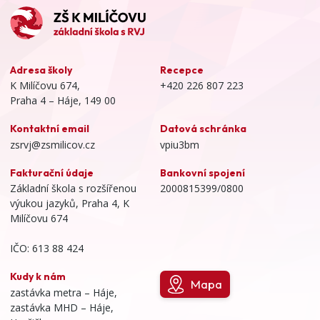
Adresa školy
Recepce
K Milíčovu 674,
+420 226 807 223
Praha 4 – Háje, 149 00
Kontaktní email
Datová schránka
zsrvj@zsmilicov.cz
vpiu3bm
Fakturační údaje
Bankovní spojení
Základní škola s rozšířenou
2000815399/0800
výukou jazyků, Praha 4, K
Milíčovu 674
IČO: 613 88 424
Kudy k nám
Mapa
zastávka metra – Háje,
zastávka MHD – Háje,