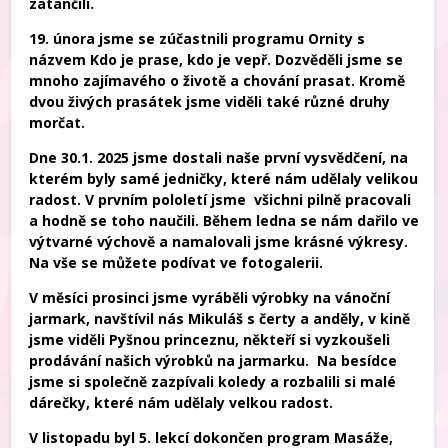
zatančili.
19. února jsme se zúčastnili programu Ornity s
názvem Kdo je prase, kdo je vepř. Dozvěděli jsme se
mnoho zajímavého o životě a chování prasat. Kromě
dvou živých prasátek jsme viděli také různé druhy
morčat.
Dne 30.1. 2025 jsme dostali naše první vysvědčení, na
kterém byly samé jedničky, které nám udělaly velikou
radost. V prvním pololetí jsme všichni pilně pracovali
a hodně se toho naučili. Během ledna se nám dařilo ve
výtvarné výchově a namalovali jsme krásné výkresy.
Na vše se můžete podívat ve fotogalerii.
V měsíci prosinci jsme vyráběli výrobky na vánoční
jarmark, navštívil nás Mikuláš s čerty a anděly, v kině
jsme viděli Pyšnou princeznu, někteří si vyzkoušeli
prodávání našich výrobků na jarmarku. Na besídce
jsme si společně zazpívali koledy a rozbalili si malé
dárečky, které nám udělaly velkou radost.
V listopadu byl 5. lekcí dokončen program Masáže,