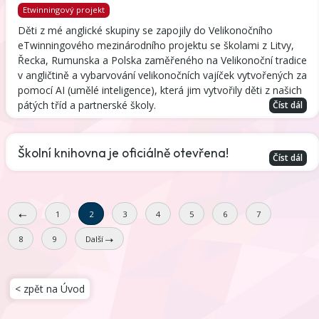
Etwinningový projekt
Děti z mé anglické skupiny se zapojily do Velikonočního
eTwinningového mezinárodního projektu se školami z Litvy,
Řecka, Rumunska a Polska zaměřeného na Velikonoční tradice
v angličtině a vybarvování velikonočních vajíček vytvořených za
pomocí AI (umělé inteligence), která jim vytvořily děti z našich
pátých tříd a partnerské školy.
Číst dál
Školní knihovna je oficiálně otevřena!
Číst dál
1
2
3
4
5
6
7
8
9
Další
< zpět na Úvod