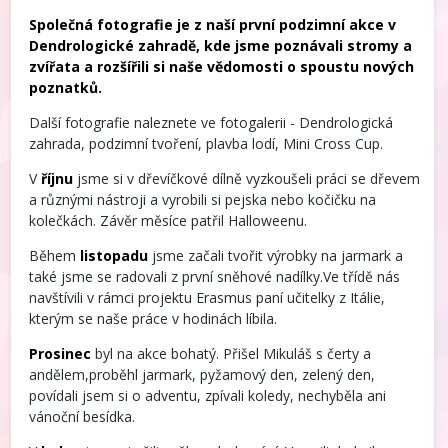
Společná fotografie je z naší první podzimní akce v
Dendrologické zahradě, kde jsme poznávali stromy a
zvířata a rozšířili si naše vědomosti o spoustu nových
poznatků.
Další fotografie naleznete ve fotogalerii - Dendrologická
zahrada, podzimní tvoření, plavba lodí, Mini Cross Cup.
V
říjnu
jsme si v dřevíčkové dílně vyzkoušeli práci se dřevem
a různými nástroji a vyrobili si pejska nebo kočičku na
kolečkách. Závěr měsíce patřil Halloweenu.
Během
listopadu
jsme začali tvořit výrobky na jarmark a
také jsme se radovali z první sněhové nadílky.Ve třídě nás
navštívili v rámci projektu Erasmus paní učitelky z Itálie,
kterým se naše práce v hodinách líbila.
Prosinec
byl na akce bohatý. Přišel Mikuláš s čerty a
andělem,proběhl jarmark, pyžamový den, zelený den,
povídali jsem si o adventu, zpívali koledy, nechyběla ani
vánoční besídka.