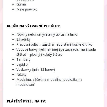
Guma
Malé pravítko
KUFŘÍK NA VÝTVARNÉ POTŘEBY:
Noviny nebo omyvatelný ubrus na lavici
2 hadříky
Pracovní oděv – zástěra nebo stará košile či triko
Vodové barvy, kelímek (nejlépe zavírací), malá sada
štětců – plochý i kulatý štětec
Tempery
Lepidlo
Voskovky (min. 12 barev)
Nůžky
Modelína, sáček na modelínu, podložka na
modelování
PLÁTĚNÝ PYTEL NA TV: