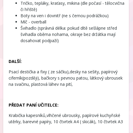
Tričko, tepláky, kraťasy, mikina (dle počasí - tělocvična
či hřiště)
Boty na ven i dovnitř (ne s černou podrážkou)
Míč - overball
Švihadlo (správná délka: pokud dítě sešlápne střed
švihadla oběma nohama, okraje bez držátka mají
dosahovat podpaží)
DALŠÍ:
Psací destička a fixy ( ze sáčku),desky na sešity, papírový
ciferník(později), bačkory s pevnou patou, látkový ubrousek
na svačinu, plastová láhev na pití,
PŘEDAT PANÍ UČITELCE:
Krabička kapesníků,vlhčené ubrousky, papírové kuchyňské
utěrky, barevné papíry, 10 čtvrtek A4 ( skicák), 10 čtvrtek A3