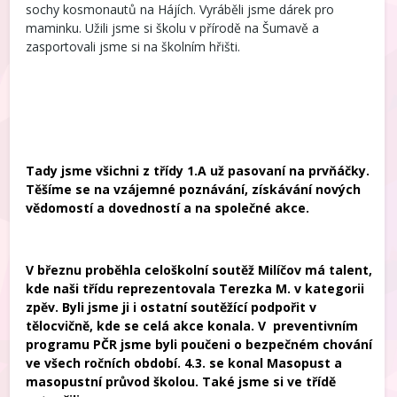
sochy kosmonautů na Hájích. Vyráběli jsme dárek pro
maminku. Užili jsme si školu v přírodě na Šumavě a
zasportovali jsme si na školním hřišti.
Tady jsme všichni z třídy 1.A už pasovaní na prvňáčky.
Těšíme se na vzájemné poznávání, získávání nových
vědomostí a dovedností a na společné akce.
V březnu proběhla celoškolní soutěž Milíčov má talent,
kde naši třídu reprezentovala Terezka M. v kategorii
zpěv. Byli jsme ji i ostatní soutěžící podpořit v
tělocvičně, kde se celá akce konala. V preventivním
programu PČR jsme byli poučeni o bezpečném chování
ve všech ročních období. 4.3. se konal Masopust a
masopustní průvod školou. Také jsme si ve třídě