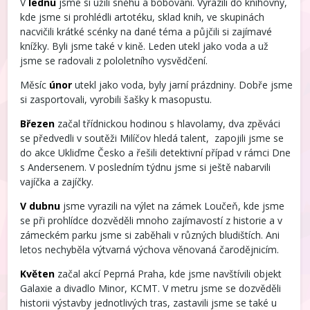
V
lednu
jsme si užili sněhu a bobování. Vyrazili do knihovny,
kde jsme si prohlédli artotéku, sklad knih, ve skupinách
nacvičili krátké scénky na dané téma a půjčili si zajímavé
knížky. Byli jsme také v kině. Leden utekl jako voda a už
jsme se radovali z pololetního vysvědčení.
Měsíc
únor
utekl jako voda, byly jarní prázdniny. Dobře jsme
si zasportovali, vyrobili šašky k masopustu.
Březen
začal třídnickou hodinou s hlavolamy, dva zpěváci
se předvedli v soutěži Milíčov hledá talent, zapojili jsme se
do akce Ukliďme Česko a řešili detektivní případ v rámci Dne
s Andersenem. V posledním týdnu jsme si ještě nabarvili
vajíčka a zajíčky.
V dubnu
jsme vyrazili na výlet na zámek Loučeň, kde jsme
se při prohlídce dozvěděli mnoho zajímavostí z historie a v
zámeckém parku jsme si zaběhali v různých bludištích. Ani
letos nechyběla výtvarná výchova věnovaná čarodějnicím.
Květen
začal akcí Peprná Praha, kde jsme navštívili objekt
Galaxie a divadlo Minor, KCMT. V metru jsme se dozvěděli
historii výstavby jednotlivých tras, zastavili jsme se také u