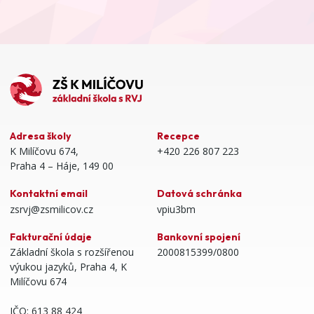
Adresa školy
Recepce
K Milíčovu 674,
+420 226 807 223
Praha 4 – Háje, 149 00
Kontaktní email
Datová schránka
zsrvj@zsmilicov.cz
vpiu3bm
Fakturační údaje
Bankovní spojení
Základní škola s rozšířenou
2000815399/0800
výukou jazyků, Praha 4, K
Milíčovu 674
IČO: 613 88 424