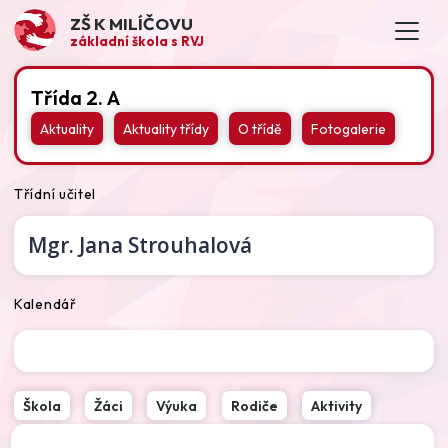
ZŠ K MILÍČOVU
základní škola s RVJ
Třída 2. A
Aktuality
Aktuality třídy
O třídě
Fotogalerie
Třídní učitel
Mgr.
Jana Strouhalová
Kalendář
Škola
Žáci
Výuka
Rodiče
Aktivity