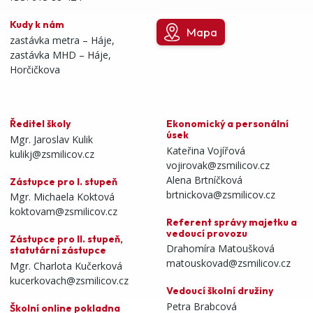
Kudy k nám
Mapa
zastávka metra – Háje,
zastávka MHD – Háje,
Horčičkova
Ředitel školy
Ekonomický a personální
úsek
Mgr. Jaroslav Kulik
Kateřina Vojířová
kulikj@zsmilicov.cz
vojirovak@zsmilicov.cz
Alena Brtníčková
Zástupce pro I. stupeň
brtnickova@zsmilicov.cz
Mgr. Michaela Koktová
koktovam@zsmilicov.cz
Referent správy majetku a
vedoucí provozu
Zástupce pro II. stupeň,
Drahomíra Matoušková
statutární zástupce
matouskovad@zsmilicov.cz
Mgr. Charlota Kučerková
kucerkovach@zsmilicov.cz
Vedoucí školní družiny
Petra Brabcová
Školní online pokladna