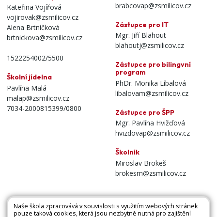
brabcovap@zsmilicov.cz
Kateřina Vojířová
vojirovak@zsmilicov.cz
Zástupce pro IT
Alena Brtníčková
Mgr. Jiří Blahout
brtnickova@zsmilicov.cz
blahoutj@zsmilicov.cz
1522254002/5500
Zástupce pro bilingvní
program
Školní jídelna
PhDr. Monika Líbalová
Pavlína Malá
libalovam@zsmilicov.cz
malap@zsmilicov.cz
7034-2000815399/0800
Zástupce pro ŠPP
Mgr. Pavlína Hvižďová
hvizdovap@zsmilicov.cz
Školník
Miroslav Brokeš
brokesm@zsmilicov.cz
Naše škola zpracovává v souvislosti s využitím webových stránek
pouze taková cookies, která jsou nezbytně nutná pro zajištění