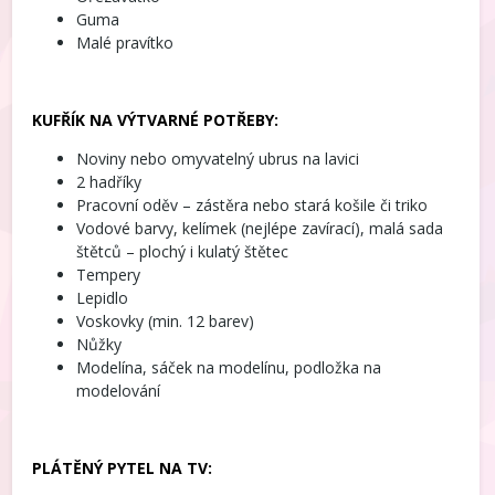
Guma
Malé pravítko
KUFŘÍK NA VÝTVARNÉ POTŘEBY:
Noviny nebo omyvatelný ubrus na lavici
2 hadříky
Pracovní oděv – zástěra nebo stará košile či triko
Vodové barvy, kelímek (nejlépe zavírací), malá sada
štětců – plochý i kulatý štětec
Tempery
Lepidlo
Voskovky (min. 12 barev)
Nůžky
Modelína, sáček na modelínu, podložka na
modelování
PLÁTĚNÝ PYTEL NA TV: