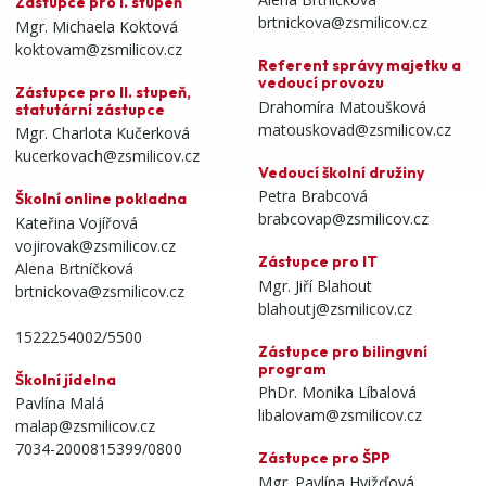
Zástupce pro I. stupeň
brtnickova@zsmilicov.cz
Mgr. Michaela Koktová
koktovam@zsmilicov.cz
Referent správy majetku a
vedoucí provozu
Zástupce pro II. stupeň,
Drahomíra Matoušková
statutární zástupce
matouskovad@zsmilicov.cz
Mgr. Charlota Kučerková
kucerkovach@zsmilicov.cz
Vedoucí školní družiny
Petra Brabcová
Školní online pokladna
brabcovap@zsmilicov.cz
Kateřina Vojířová
vojirovak@zsmilicov.cz
Zástupce pro IT
Alena Brtníčková
Mgr. Jiří Blahout
brtnickova@zsmilicov.cz
blahoutj@zsmilicov.cz
1522254002/5500
Zástupce pro bilingvní
program
Školní jídelna
PhDr. Monika Líbalová
Pavlína Malá
libalovam@zsmilicov.cz
malap@zsmilicov.cz
7034-2000815399/0800
Zástupce pro ŠPP
Mgr. Pavlína Hvižďová