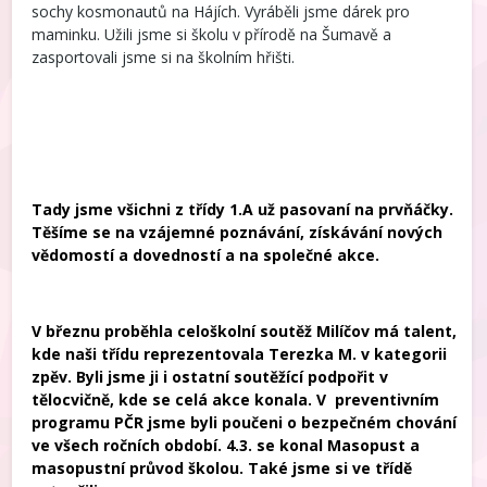
sochy kosmonautů na Hájích. Vyráběli jsme dárek pro
maminku. Užili jsme si školu v přírodě na Šumavě a
zasportovali jsme si na školním hřišti.
Tady jsme všichni z třídy 1.A už pasovaní na prvňáčky.
Těšíme se na vzájemné poznávání, získávání nových
vědomostí a dovedností a na společné akce.
V březnu proběhla celoškolní soutěž Milíčov má talent,
kde naši třídu reprezentovala Terezka M. v kategorii
zpěv. Byli jsme ji i ostatní soutěžící podpořit v
tělocvičně, kde se celá akce konala. V preventivním
programu PČR jsme byli poučeni o bezpečném chování
ve všech ročních období. 4.3. se konal Masopust a
masopustní průvod školou. Také jsme si ve třídě