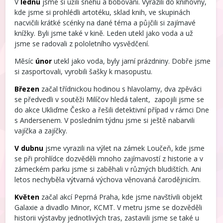
V
lednu
jsme si užili sněhu a bobování. Vyrazili do knihovny,
kde jsme si prohlédli artotéku, sklad knih, ve skupinách
nacvičili krátké scénky na dané téma a půjčili si zajímavé
knížky. Byli jsme také v kině. Leden utekl jako voda a už
jsme se radovali z pololetního vysvědčení.
Měsíc
únor
utekl jako voda, byly jarní prázdniny. Dobře jsme
si zasportovali, vyrobili šašky k masopustu.
Březen
začal třídnickou hodinou s hlavolamy, dva zpěváci
se předvedli v soutěži Milíčov hledá talent, zapojili jsme se
do akce Ukliďme Česko a řešili detektivní případ v rámci Dne
s Andersenem. V posledním týdnu jsme si ještě nabarvili
vajíčka a zajíčky.
V dubnu
jsme vyrazili na výlet na zámek Loučeň, kde jsme
se při prohlídce dozvěděli mnoho zajímavostí z historie a v
zámeckém parku jsme si zaběhali v různých bludištích. Ani
letos nechyběla výtvarná výchova věnovaná čarodějnicím.
Květen
začal akcí Peprná Praha, kde jsme navštívili objekt
Galaxie a divadlo Minor, KCMT. V metru jsme se dozvěděli
historii výstavby jednotlivých tras, zastavili jsme se také u