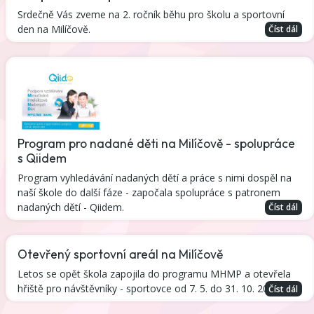
Srdečně Vás zveme na 2. ročník běhu pro školu a sportovní
den na Milíčově.
Číst dál
Program pro nadané děti na Milíčově - spolupráce
s Qiidem
Program vyhledávání nadaných dětí a práce s nimi dospěl na
naší škole do další fáze - započala spolupráce s patronem
nadaných dětí - Qiidem.
Číst dál
Otevřený sportovní areál na Milíčově
Letos se opět škola zapojila do programu MHMP a otevřela
hřiště pro návštěvníky - sportovce od 7. 5. do 31. 10. 2025.
Číst dál