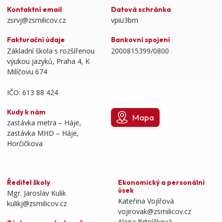
Kontaktní email
Datová schránka
zsrvj@zsmilicov.cz
vpiu3bm
Fakturační údaje
Bankovní spojení
Základní škola s rozšířenou
2000815399/0800
výukou jazyků, Praha 4, K
Milíčovu 674
IČO: 613 88 424
Kudy k nám
Mapa
zastávka metra – Háje,
zastávka MHD – Háje,
Horčičkova
Ředitel školy
Ekonomický a personální
úsek
Mgr. Jaroslav Kulik
Kateřina Vojířová
kulikj@zsmilicov.cz
vojirovak@zsmilicov.cz
Alena Brtníčková