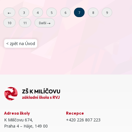
3
4
5
6
7
8
9
10
11
Další
< zpět na Úvod
Adresa školy
Recepce
K Milíčovu 674,
+420 226 807 223
Praha 4 – Háje, 149 00