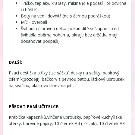
Tričko, tepláky, kraťasy, mikina (dle počasí - tělocvična
či hřiště)
Boty na ven i dovnitř (ne s černou podrážkou)
Míč - overball
Švihadlo (správná délka: pokud dítě sešlápne střed
švihadla oběma nohama, okraje bez držátka mají
dosahovat podpaží)
DALŠÍ:
Psací destička a fixy ( ze sáčku),desky na sešity, papírový
ciferník(později), bačkory s pevnou patou, látkový ubrousek
na svačinu, plastová láhev na pití,
PŘEDAT PANÍ UČITELCE:
Krabička kapesníků,vlhčené ubrousky, papírové kuchyňské
utěrky, barevné papíry, 10 čtvrtek A4 ( skicák), 10 čtvrtek A3