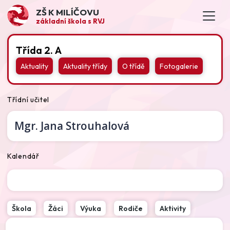
ZŠ K MILÍČOVU
základní škola s RVJ
Třída 2. A
Aktuality
Aktuality třídy
O třídě
Fotogalerie
Třídní učitel
Mgr.
Jana Strouhalová
Kalendář
Škola
Žáci
Výuka
Rodiče
Aktivity