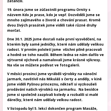
zatančili.
19. února jsme se zúčastnili programu Ornity s
názvem Kdo je prase, kdo je vepř. Dozvěděli jsme se
mnoho zajímavého o životě a chování prasat. Kromě
dvou živých prasátek jsme viděli také různé druhy
morčat.
Dne 30.1. 2025 jsme dostali naše první vysvědčení, na
kterém byly samé jedničky, které nám udělaly velikou
radost. V prvním pololetí jsme všichni pilně pracovali
a hodně se toho naučili. Během ledna se nám dařilo ve
výtvarné výchově a namalovali jsme krásné výkresy.
Na vše se můžete podívat ve fotogalerii.
V měsíci prosinci jsme vyráběli výrobky na vánoční
jarmark, navštívil nás Mikuláš s čerty a anděly, v kině
jsme viděli Pyšnou princeznu, někteří si vyzkoušeli
prodávání našich výrobků na jarmarku. Na besídce
jsme si společně zazpívali koledy a rozbalili si malé
dárečky, které nám udělaly velkou radost.
V listopadu byl 5. lekcí dokončen program Masáže,