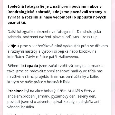
Společná fotografie je z naší první podzimní akce v
Dendrologické zahradě, kde jsme poznávali stromy a
zvířata a rozšířili si naše vědomosti o spoustu nových
poznatků.
Další fotografie naleznete ve fotogalerii - Dendrologická
zahrada, podzimní tvoření, plavba lodí, Mini Cross Cup.
V
říjnu
jsme si v dřevíčkové dílně vyzkoušeli práci se dřevem
a různými nástroji a vyrobili si pejska nebo kočičku na
kolečkách. Závěr měsíce patřil Halloweenu.
Během
listopadu
jsme začali tvořit výrobky na jarmark a
také jsme se radovali z první sněhové nadílky.Ve třídě nás
navštívili v rámci projektu Erasmus paní učitelky z Itálie,
kterým se naše práce v hodinách líbila.
Prosinec
byl na akce bohatý. Přišel Mikuláš s čerty a
andělem,proběhl jarmark, pyžamový den, zelený den,
povídali jsem si o adventu, zpívali koledy, nechyběla ani
vánoční besídka.