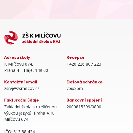
Adresa školy
Recepce
K Milíčovu 674,
+420 226 807 223
Praha 4 – Háje, 149 00
Kontaktní email
Datová schránka
zsrvj@zsmilicov.cz
vpiu3bm
Fakturační údaje
Bankovní spojení
Základní škola s rozšířenou
2000815399/0800
výukou jazyků, Praha 4, K
Milíčovu 674
IČO: 613 88 424