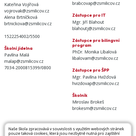
brabcovap@zsmilicov.cz
Kateřina Vojířová
vojirovak@zsmilicov.cz
Zástupce pro IT
Alena Brtníčková
Mgr. Jiří Blahout
brtnickova@zsmilicov.cz
blahoutj@zsmilicov.cz
1522254002/5500
Zástupce pro bilingvní
program
Školní jídelna
PhDr. Monika Líbalová
Pavlína Malá
libalovam@zsmilicov.cz
malap@zsmilicov.cz
7034-2000815399/0800
Zástupce pro ŠPP
Mgr. Pavlína Hvižďová
hvizdovap@zsmilicov.cz
Školník
Miroslav Brokeš
brokesm@zsmilicov.cz
Naše škola zpracovává v souvislosti s využitím webových stránek
pouze taková cookies, která jsou nezbytně nutná pro zajištění