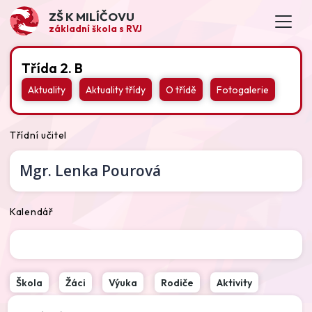
ZŠ K MILÍČOVU
základní škola s RVJ
Třída 2. B
Aktuality
Aktuality třídy
O třídě
Fotogalerie
Třídní učitel
Mgr.
Lenka Pourová
Kalendář
Škola
Žáci
Výuka
Rodiče
Aktivity