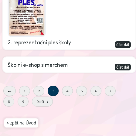
2. reprezentační ples školy
Číst dál
Školní e-shop s merchem
Číst dál
1
2
3
4
5
6
7
8
9
Další
< zpět na Úvod