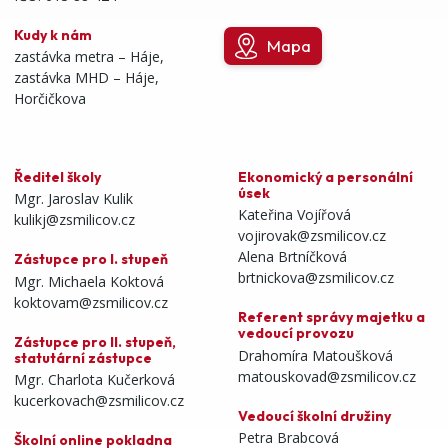
Kudy k nám
Mapa
zastávka metra – Háje,
zastávka MHD – Háje,
Horčičkova
Ředitel školy
Ekonomický a personální
úsek
Mgr. Jaroslav Kulik
Kateřina Vojířová
kulikj@zsmilicov.cz
vojirovak@zsmilicov.cz
Alena Brtníčková
Zástupce pro I. stupeň
brtnickova@zsmilicov.cz
Mgr. Michaela Koktová
koktovam@zsmilicov.cz
Referent správy majetku a
vedoucí provozu
Zástupce pro II. stupeň,
Drahomíra Matoušková
statutární zástupce
matouskovad@zsmilicov.cz
Mgr. Charlota Kučerková
kucerkovach@zsmilicov.cz
Vedoucí školní družiny
Petra Brabcová
Školní online pokladna