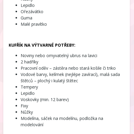
Lepidlo
Ořezávátko
Guma
Malé pravítko
KUFŘÍK NA VÝTVARNÉ POTŘEBY:
Noviny nebo omyvatelný ubrus na lavici
2 hadříky
Pracovní oděv – zástěra nebo stará košile či triko
Vodové barvy, kelímek (nejlépe zavírací), malá sada
štětců – plochý i kulatý štětec
Tempery
Lepidlo
Voskovky (min. 12 barev)
Fixy
Nůžky
Modelína, sáček na modelínu, podložka na
modelování