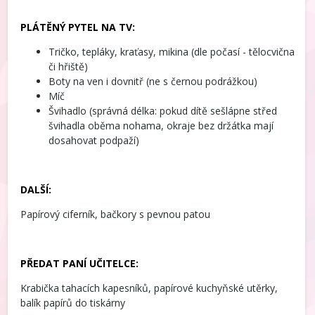
PLÁTĚNÝ PYTEL NA TV:
Tričko, tepláky, kraťasy, mikina (dle počasí - tělocvična
či hřiště)
Boty na ven i dovnitř (ne s černou podrážkou)
Míč
Švihadlo (správná délka: pokud dítě sešlápne střed
švihadla oběma nohama, okraje bez držátka mají
dosahovat podpaží)
DALŠÍ:
Papírový ciferník, bačkory s pevnou patou
PŘEDAT PANÍ UČITELCE:
Krabička tahacích kapesníků, papírové kuchyňské utěrky,
balík papírů do tiskárny