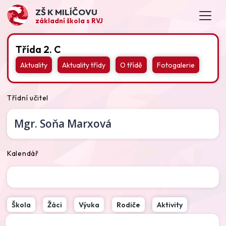
ZŠ K MILÍČOVU
základní škola s RVJ
Třída 2. C
Aktuality
Aktuality třídy
O třídě
Fotogalerie
Třídní učitel
Mgr.
Soňa Marxová
Kalendář
Škola
Žáci
Výuka
Rodiče
Aktivity