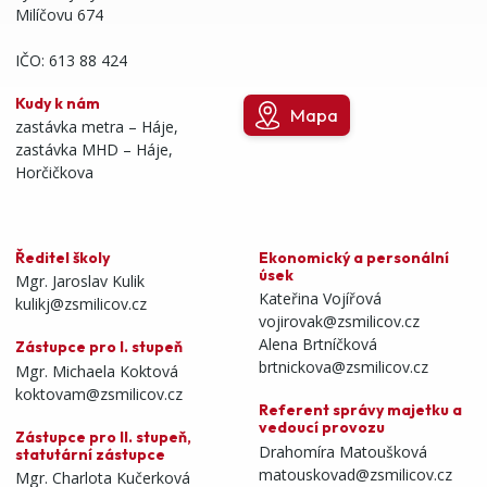
Milíčovu 674
IČO: 613 88 424
Kudy k nám
Mapa
zastávka metra – Háje,
zastávka MHD – Háje,
Horčičkova
Ředitel školy
Ekonomický a personální
úsek
Mgr. Jaroslav Kulik
Kateřina Vojířová
kulikj@zsmilicov.cz
vojirovak@zsmilicov.cz
Alena Brtníčková
Zástupce pro I. stupeň
brtnickova@zsmilicov.cz
Mgr. Michaela Koktová
koktovam@zsmilicov.cz
Referent správy majetku a
vedoucí provozu
Zástupce pro II. stupeň,
Drahomíra Matoušková
statutární zástupce
matouskovad@zsmilicov.cz
Mgr. Charlota Kučerková