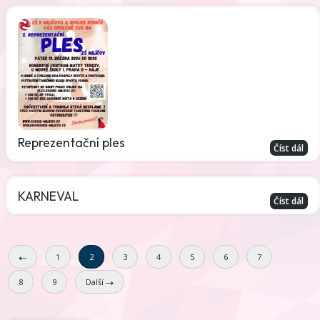
Reprezentační ples
Číst dál
KARNEVAL
Číst dál
1
2
3
4
5
6
7
8
9
Další