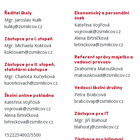
Ředitel školy
Ekonomický a personální
úsek
Mgr. Jaroslav Kulik
Kateřina Vojířová
kulikj@zsmilicov.cz
vojirovak@zsmilicov.cz
Alena Brtníčková
Zástupce pro I. stupeň
brtnickova@zsmilicov.cz
Mgr. Michaela Koktová
koktovam@zsmilicov.cz
Referent správy majetku a
vedoucí provozu
Zástupce pro II. stupeň,
Drahomíra Matoušková
statutární zástupce
matouskovad@zsmilicov.cz
Mgr. Charlota Kučerková
kucerkovach@zsmilicov.cz
Vedoucí školní družiny
Petra Brabcová
Školní online pokladna
brabcovap@zsmilicov.cz
Kateřina Vojířová
vojirovak@zsmilicov.cz
Zástupce pro IT
Alena Brtníčková
Mgr. Jiří Blahout
brtnickova@zsmilicov.cz
blahoutj@zsmilicov.cz
1522254002/5500
Zástupce pro bilingvní