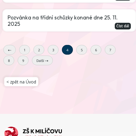
Pozvánka na třídní schůzky konané dne 25. 11.
2025
Číst dál
1
2
3
4
5
6
7
8
9
Další
< zpět na Úvod