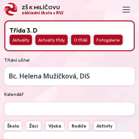
ZŠ K MILÍČOVU
základní škola s RVJ
Třída 3. D
Aktuality
Aktuality třídy
O třídě
Fotogalerie
Třídní učitel
Bc.
Helena Mužíčková,
DiS
Kalendář
Škola
Žáci
Výuka
Rodiče
Aktivity