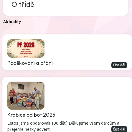
O třídě
Aktuality
Poděkování a přání
Číst dál
Krabice od bot 2025
Letos jsme obdarovali 136 dětí. Děkujeme všem dárcům a
přejeme hezký advent.
Číst dál