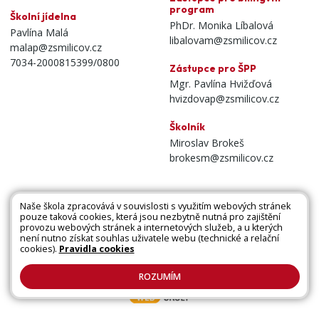
program
Školní jídelna
PhDr. Monika Líbalová
Pavlína Malá
libalovam@zsmilicov.cz
malap@zsmilicov.cz
7034-2000815399/0800
Zástupce pro ŠPP
Mgr. Pavlína Hvižďová
hvizdovap@zsmilicov.cz
Školník
Miroslav Brokeš
brokesm@zsmilicov.cz
Naše škola zpracovává v souvislosti s využitím webových stránek
pouze taková cookies, která jsou nezbytně nutná pro zajištění
Všechna práva vyhrazena. Copyright © 2026 |
provozu webových stránek a internetových služeb, a u kterých
není nutno získat souhlas uživatele webu (technické a relační
Mapa stránek
|
Kontakty
|
Přihlásit
|
Prohlášení
cookies).
Pravidla cookies
o přístupnosti
|
Pravidla COOKIES
|
GDPR
ROZUMÍM