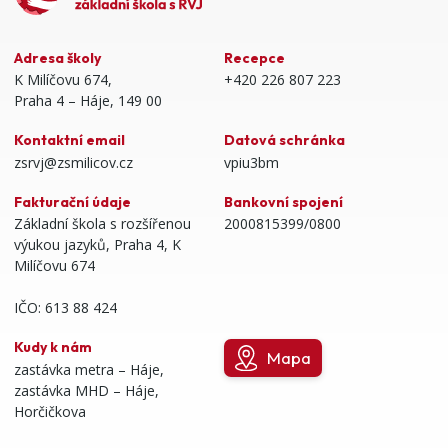
Adresa školy
Recepce
K Milíčovu 674,
+420 226 807 223
Praha 4 – Háje, 149 00
Kontaktní email
Datová schránka
zsrvj@zsmilicov.cz
vpiu3bm
Fakturační údaje
Bankovní spojení
Základní škola s rozšířenou
2000815399/0800
výukou jazyků, Praha 4, K
Milíčovu 674
IČO: 613 88 424
Kudy k nám
Mapa
zastávka metra – Háje,
zastávka MHD – Háje,
Horčičkova