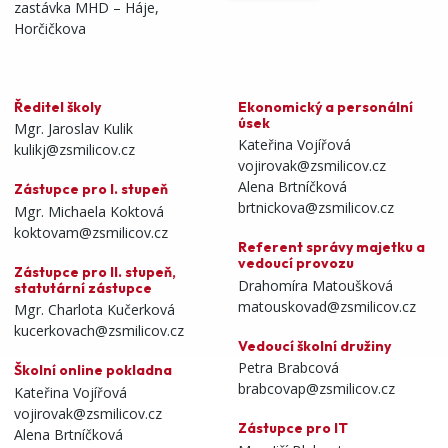
zastávka MHD – Háje,
Horčičkova
Ředitel školy
Ekonomický a personální
úsek
Mgr. Jaroslav Kulik
Kateřina Vojířová
kulikj@zsmilicov.cz
vojirovak@zsmilicov.cz
Alena Brtníčková
Zástupce pro I. stupeň
brtnickova@zsmilicov.cz
Mgr. Michaela Koktová
koktovam@zsmilicov.cz
Referent správy majetku a
vedoucí provozu
Zástupce pro II. stupeň,
Drahomíra Matoušková
statutární zástupce
matouskovad@zsmilicov.cz
Mgr. Charlota Kučerková
kucerkovach@zsmilicov.cz
Vedoucí školní družiny
Petra Brabcová
Školní online pokladna
brabcovap@zsmilicov.cz
Kateřina Vojířová
vojirovak@zsmilicov.cz
Zástupce pro IT
Alena Brtníčková