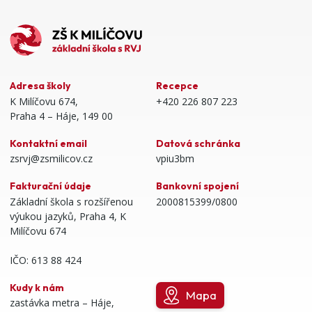
Adresa školy
Recepce
K Milíčovu 674,
+420 226 807 223
Praha 4 – Háje, 149 00
Kontaktní email
Datová schránka
zsrvj@zsmilicov.cz
vpiu3bm
Fakturační údaje
Bankovní spojení
Základní škola s rozšířenou
2000815399/0800
výukou jazyků, Praha 4, K
Milíčovu 674
IČO: 613 88 424
Kudy k nám
Mapa
zastávka metra – Háje,