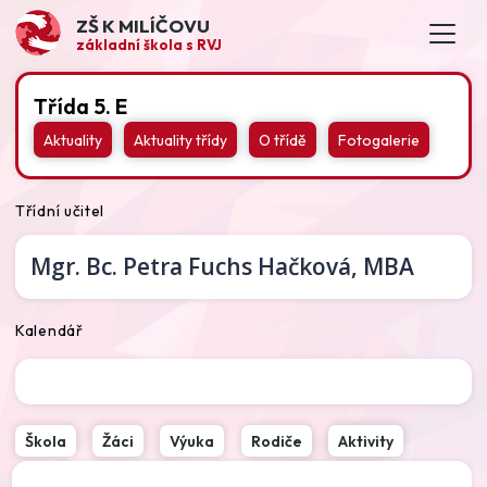
ZŠ K MILÍČOVU
základní škola s RVJ
Třída 5. E
Aktuality
Aktuality třídy
O třídě
Fotogalerie
Třídní učitel
Mgr. Bc.
Petra Fuchs Hačková,
MBA
Kalendář
Škola
Žáci
Výuka
Rodiče
Aktivity