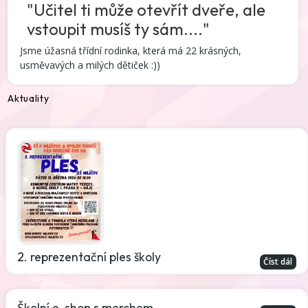
"Učitel ti může otevřít dveře, ale
vstoupit musíš ty sám...."
Jsme úžasná třídní rodinka, která má 22 krásných,
usměvavých a milých dětiček :))
Aktuality
2. reprezentační ples školy
Číst dál
Školní e-shop s merchem