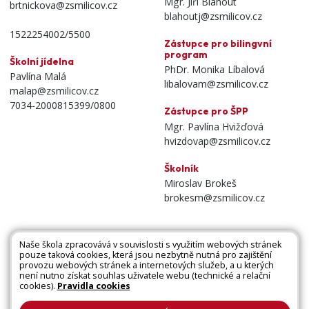
Mgr. Jiří Blahout
brtnickova@zsmilicov.cz
blahoutj@zsmilicov.cz
1522254002/5500
Zástupce pro bilingvní
program
Školní jídelna
PhDr. Monika Líbalová
Pavlína Malá
libalovam@zsmilicov.cz
malap@zsmilicov.cz
7034-2000815399/0800
Zástupce pro ŠPP
Mgr. Pavlína Hvižďová
hvizdovap@zsmilicov.cz
Školník
Miroslav Brokeš
brokesm@zsmilicov.cz
Naše škola zpracovává v souvislosti s využitím webových stránek
pouze taková cookies, která jsou nezbytně nutná pro zajištění
Všechna práva vyhrazena. Copyright © 2026 |
provozu webových stránek a internetových služeb, a u kterých
není nutno získat souhlas uživatele webu (technické a relační
Mapa stránek
|
Kontakty
|
Přihlásit
|
Prohlášení
cookies).
Pravidla cookies
o přístupnosti
|
Pravidla COOKIES
|
GDPR