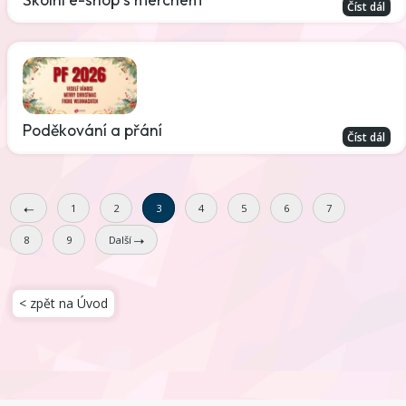
Číst dál
Poděkování a přání
Číst dál
1
2
3
4
5
6
7
8
9
Další
< zpět na Úvod