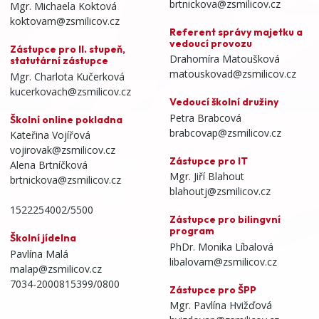
brtnickova@zsmilicov.cz
Mgr. Michaela Koktová
koktovam@zsmilicov.cz
Referent správy majetku a
vedoucí provozu
Zástupce pro II. stupeň,
Drahomíra Matoušková
statutární zástupce
matouskovad@zsmilicov.cz
Mgr. Charlota Kučerková
kucerkovach@zsmilicov.cz
Vedoucí školní družiny
Petra Brabcová
Školní online pokladna
brabcovap@zsmilicov.cz
Kateřina Vojířová
vojirovak@zsmilicov.cz
Zástupce pro IT
Alena Brtníčková
Mgr. Jiří Blahout
brtnickova@zsmilicov.cz
blahoutj@zsmilicov.cz
1522254002/5500
Zástupce pro bilingvní
program
Školní jídelna
PhDr. Monika Líbalová
Pavlína Malá
libalovam@zsmilicov.cz
malap@zsmilicov.cz
7034-2000815399/0800
Zástupce pro ŠPP
Mgr. Pavlína Hvižďová