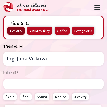
ZŠ K MILÍČOVU
základní škola s RVJ
Třída 6. C
Aktuality
Aktuality třídy
O třídě
Fotogalerie
Třídní učitel
Ing.
Jana Vítková
Kalendář
Škola
Žáci
Výuka
Rodiče
Aktivity