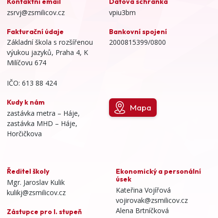
Kontaktní email
Datová schránka
zsrvj@zsmilicov.cz
vpiu3bm
Fakturační údaje
Bankovní spojení
Základní škola s rozšířenou
2000815399/0800
výukou jazyků, Praha 4, K
Milíčovu 674
IČO: 613 88 424
Kudy k nám
Mapa
zastávka metra – Háje,
zastávka MHD – Háje,
Horčičkova
Ředitel školy
Ekonomický a personální
úsek
Mgr. Jaroslav Kulik
Kateřina Vojířová
kulikj@zsmilicov.cz
vojirovak@zsmilicov.cz
Alena Brtníčková
Zástupce pro I. stupeň