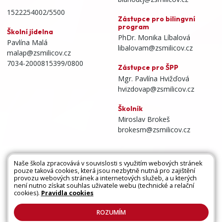
1522254002/5500
Zástupce pro bilingvní
program
Školní jídelna
PhDr. Monika Líbalová
Pavlína Malá
libalovam@zsmilicov.cz
malap@zsmilicov.cz
7034-2000815399/0800
Zástupce pro ŠPP
Mgr. Pavlína Hvižďová
hvizdovap@zsmilicov.cz
Školník
Miroslav Brokeš
brokesm@zsmilicov.cz
Naše škola zpracovává v souvislosti s využitím webových stránek
pouze taková cookies, která jsou nezbytně nutná pro zajištění
Všechna práva vyhrazena. Copyright © 2026 |
provozu webových stránek a internetových služeb, a u kterých
není nutno získat souhlas uživatele webu (technické a relační
Mapa stránek
|
Kontakty
|
Přihlásit
|
Prohlášení
cookies).
Pravidla cookies
o přístupnosti
|
Pravidla COOKIES
|
GDPR
ROZUMÍM