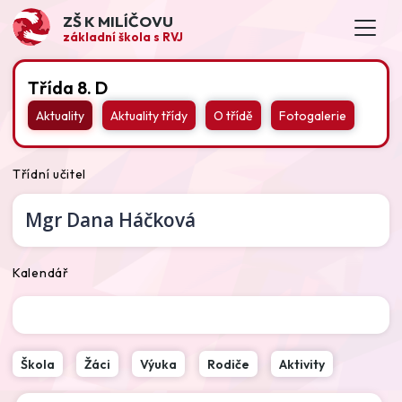
ZŠ K MILÍČOVU
základní škola s RVJ
Třída 8. D
Aktuality
Aktuality třídy
O třídě
Fotogalerie
Třídní učitel
Mgr
Dana Háčková
Kalendář
Škola
Žáci
Výuka
Rodiče
Aktivity