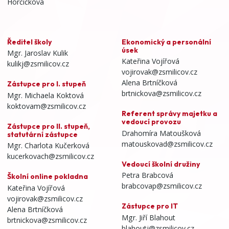
Horčičkova
Ředitel školy
Ekonomický a personální
úsek
Mgr. Jaroslav Kulik
Kateřina Vojířová
kulikj@zsmilicov.cz
vojirovak@zsmilicov.cz
Alena Brtníčková
Zástupce pro I. stupeň
brtnickova@zsmilicov.cz
Mgr. Michaela Koktová
koktovam@zsmilicov.cz
Referent správy majetku a
vedoucí provozu
Zástupce pro II. stupeň,
Drahomíra Matoušková
statutární zástupce
matouskovad@zsmilicov.cz
Mgr. Charlota Kučerková
kucerkovach@zsmilicov.cz
Vedoucí školní družiny
Petra Brabcová
Školní online pokladna
brabcovap@zsmilicov.cz
Kateřina Vojířová
vojirovak@zsmilicov.cz
Zástupce pro IT
Alena Brtníčková
Mgr. Jiří Blahout
brtnickova@zsmilicov.cz
blahoutj@zsmilicov.cz