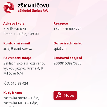
Adresa školy
Recepce
K Milíčovu 674,
+420 226 807 223
Praha 4 – Háje, 149 00
Kontaktní email
Datová schránka
zsrvj@zsmilicov.cz
vpiu3bm
Fakturační údaje
Bankovní spojení
Základní škola s rozšířenou
2000815399/0800
výukou jazyků, Praha 4, K
Milíčovu 674
IČO: 613 88 424
Kudy k nám
Mapa
zastávka metra – Háje,
zastávka MHD – Háje,