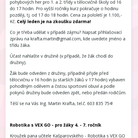
pohybových her pro 1. a 2. třídy v tělocvičně školy od 16
do 17 hodin. Pro vyšší ročníky kurz pokračuje o hodinu
později, tj. od 17 do 18 hodin. Cena za pololetí je 1.100,-
Kč.
Celý leden je na zkoušku zdarma!
Co je třeba udělat v případě zájmu? Napsat přihlašovací
zprávu na krafta.martin@gmail.com, kde uvedete jméno a
třídu žáka.
Účast nahlašte v družině (v případě, že žák chodí do
družiny).
Žák bude odveden z družiny, případně přijde před
tělocvičnu v 16 hodin (u starších žáků v 17 hodin) vybaven
pohodlným oděvem a čistou sportovní obuví a podle
pokynů družiny bude odveden zpět, nebo předán rodičům.
Těší se na Vás Ing. Martin Krafta, tel.č. 603 835 754!
Robotika s VEX GO - pro žáky 4. - 7. ročník
Kroužek pana učitele Kašparovského - Robotika s VEX GO