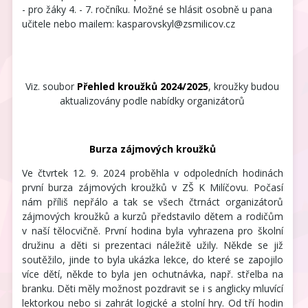
- pro žáky 4. - 7. ročníku. Možné se hlásit osobně u pana
učitele nebo mailem: kasparovskyl@zsmilicov.cz
Viz. soubor
Přehled kroužků 2024/2025
, kroužky budou
aktualizovány podle nabídky organizátorů
Burza zájmových kroužků
Ve čtvrtek 12. 9. 2024 proběhla v odpoledních hodinách
první burza zájmových kroužků v ZŠ K Milíčovu. Počasí
nám příliš nepřálo a tak se všech čtrnáct organizátorů
zájmových kroužků a kurzů představilo dětem a rodičům
v naší tělocvičně. První hodina byla vyhrazena pro školní
družinu a děti si prezentaci náležitě užily. Někde se již
soutěžilo, jinde to byla ukázka lekce, do které se zapojilo
více dětí, někde to byla jen ochutnávka, např. střelba na
branku. Děti měly možnost pozdravit se i s anglicky mluvící
lektorkou nebo si zahrát logické a stolní hry. Od tří hodin