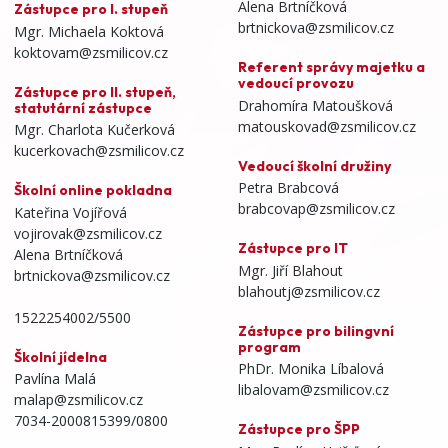
Alena Brtníčková
Zástupce pro I. stupeň
brtnickova@zsmilicov.cz
Mgr. Michaela Koktová
koktovam@zsmilicov.cz
Referent správy majetku a
vedoucí provozu
Zástupce pro II. stupeň,
Drahomíra Matoušková
statutární zástupce
matouskovad@zsmilicov.cz
Mgr. Charlota Kučerková
kucerkovach@zsmilicov.cz
Vedoucí školní družiny
Petra Brabcová
Školní online pokladna
brabcovap@zsmilicov.cz
Kateřina Vojířová
vojirovak@zsmilicov.cz
Zástupce pro IT
Alena Brtníčková
Mgr. Jiří Blahout
brtnickova@zsmilicov.cz
blahoutj@zsmilicov.cz
1522254002/5500
Zástupce pro bilingvní
program
Školní jídelna
PhDr. Monika Líbalová
Pavlína Malá
libalovam@zsmilicov.cz
malap@zsmilicov.cz
7034-2000815399/0800
Zástupce pro ŠPP