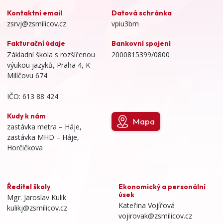
Kontaktní email
Datová schránka
zsrvj@zsmilicov.cz
vpiu3bm
Fakturační údaje
Bankovní spojení
Základní škola s rozšířenou
2000815399/0800
výukou jazyků, Praha 4, K
Milíčovu 674
IČO: 613 88 424
Kudy k nám
Mapa
zastávka metra – Háje,
zastávka MHD – Háje,
Horčičkova
Ředitel školy
Ekonomický a personální
úsek
Mgr. Jaroslav Kulik
Kateřina Vojířová
kulikj@zsmilicov.cz
vojirovak@zsmilicov.cz