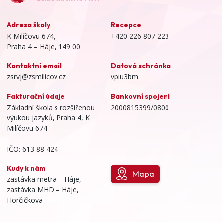
Adresa školy
Recepce
K Milíčovu 674,
+420 226 807 223
Praha 4 – Háje, 149 00
Kontaktní email
Datová schránka
zsrvj@zsmilicov.cz
vpiu3bm
Fakturační údaje
Bankovní spojení
Základní škola s rozšířenou
2000815399/0800
výukou jazyků, Praha 4, K
Milíčovu 674
IČO: 613 88 424
Kudy k nám
Mapa
zastávka metra – Háje,
zastávka MHD – Háje,
Horčičkova