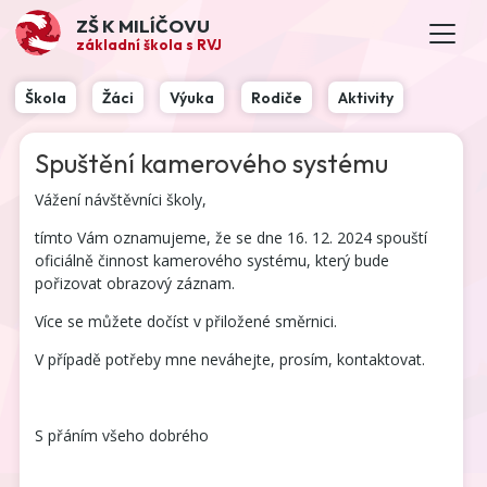
ZŠ K MILÍČOVU
základní škola s RVJ
Škola
Žáci
Výuka
Rodiče
Aktivity
Spuštění kamerového systému
Vážení návštěvníci školy,
tímto Vám oznamujeme, že se dne 16. 12. 2024 spouští
oficiálně činnost kamerového systému, který bude
pořizovat obrazový záznam.
Více se můžete dočíst v přiložené směrnici.
V případě potřeby mne neváhejte, prosím, kontaktovat.
S přáním všeho dobrého