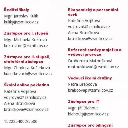
Ředitel školy
Ekonomický a personální
úsek
Mgr. Jaroslav Kulik
Kateřina Vojířová
kulikj@zsmilicov.cz
vojirovak@zsmilicov.cz
Alena Brtníčková
Zástupce pro I. stupeň
brtnickova@zsmilicov.cz
Mgr. Michaela Koktová
koktovam@zsmilicov.cz
Referent správy majetku a
vedoucí provozu
Zástupce pro II. stupeň,
Drahomíra Matoušková
statutární zástupce
matouskovad@zsmilicov.cz
Mgr. Charlota Kučerková
kucerkovach@zsmilicov.cz
Vedoucí školní družiny
Petra Brabcová
Školní online pokladna
brabcovap@zsmilicov.cz
Kateřina Vojířová
vojirovak@zsmilicov.cz
Zástupce pro IT
Alena Brtníčková
Mgr. Jiří Blahout
brtnickova@zsmilicov.cz
blahoutj@zsmilicov.cz
1522254002/5500
Zástupce pro bilingvní