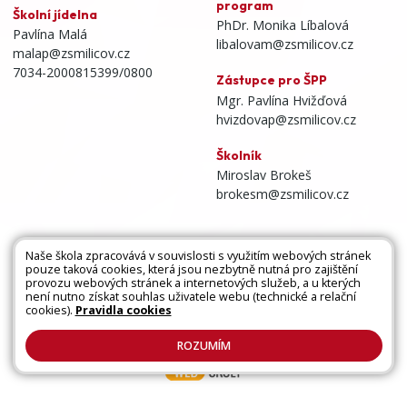
program
Školní jídelna
PhDr. Monika Líbalová
Pavlína Malá
libalovam@zsmilicov.cz
malap@zsmilicov.cz
7034-2000815399/0800
Zástupce pro ŠPP
Mgr. Pavlína Hvižďová
hvizdovap@zsmilicov.cz
Školník
Miroslav Brokeš
brokesm@zsmilicov.cz
Naše škola zpracovává v souvislosti s využitím webových stránek
pouze taková cookies, která jsou nezbytně nutná pro zajištění
Všechna práva vyhrazena. Copyright © 2026 |
provozu webových stránek a internetových služeb, a u kterých
není nutno získat souhlas uživatele webu (technické a relační
Mapa stránek
|
Kontakty
|
Přihlásit
|
Prohlášení
cookies).
Pravidla cookies
o přístupnosti
|
Pravidla COOKIES
|
GDPR
ROZUMÍM