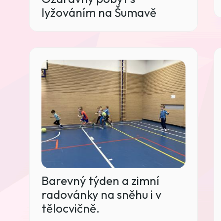
lyžováním na Šumavě
Barevný týden a zimní
radovánky na sněhu i v
tělocvičně.