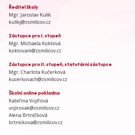
Ředitel školy
Mgr. Jaroslav Kulik
kulikj@zsmilicov.cz
Zástupce pro I. stupeň
Mgr. Michaela Koktová
koktovam@zsmilicov.cz
Zástupce pro II. stupeň, statutární zástupce
Mgr. Charlota Kučerková
kucerkovach@zsmilicov.cz
Školní online pokladna
Kateřina Vojířová
vojirovak@zsmilicov.cz
Alena Brtníčková
brtnickova@zsmilicov.cz