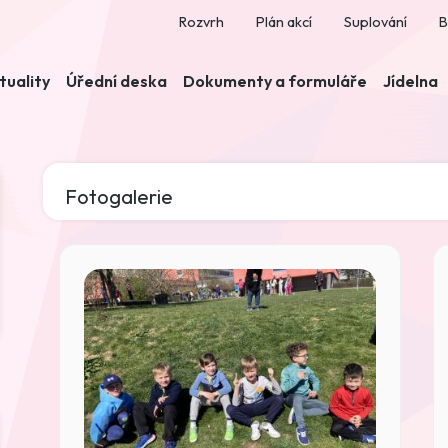
Rozvrh
Plán akcí
Suplování
B
tuality
Úřední deska
Dokumenty a formuláře
Jídelna
Fotogalerie