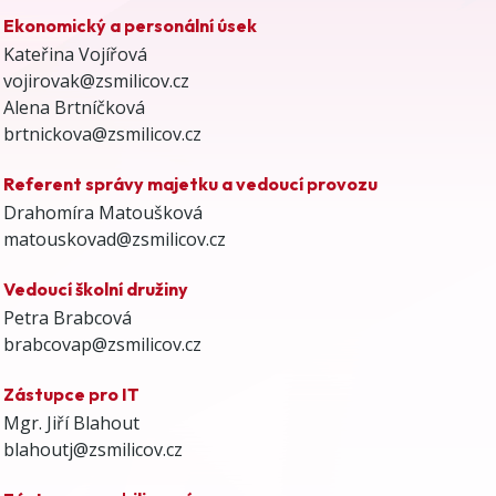
Ekonomický a personální úsek
Kateřina Vojířová
vojirovak@zsmilicov.cz
Alena Brtníčková
brtnickova@zsmilicov.cz
Referent správy majetku a vedoucí provozu
Drahomíra Matoušková
matouskovad@zsmilicov.cz
Vedoucí školní družiny
Petra Brabcová
brabcovap@zsmilicov.cz
Zástupce pro IT
Mgr. Jiří Blahout
blahoutj@zsmilicov.cz