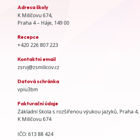
Adresa školy
K Milíčovu 674,
Praha 4 – Háje, 149 00
Recepce
+420 226 807 223
Kontaktní email
zsrvj@zsmilicov.cz
Datová schránka
vpiu3bm
Fakturační údaje
Základní škola s rozšířenou výukou jazyků, Praha 4,
K Milíčovu 674
IČO: 613 88 424