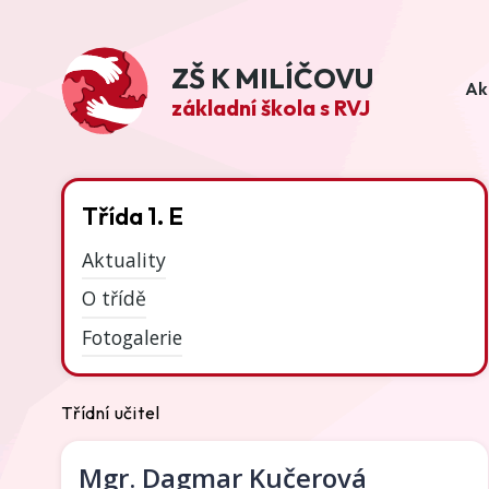
ZŠ K MILÍČOVU
Ak
základní škola s RVJ
Třída 1. E
Aktuality
O třídě
Fotogalerie
Třídní učitel
Mgr.
Dagmar Kučerová