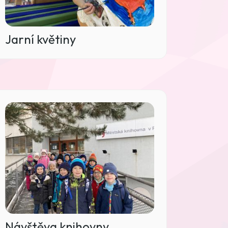
Jarní květiny
Návštěva knihovny