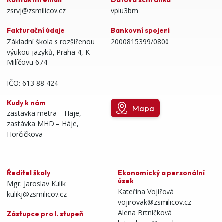
zsrvj@zsmilicov.cz
vpiu3bm
Fakturační údaje
Bankovní spojení
Základní škola s rozšířenou
2000815399/0800
výukou jazyků, Praha 4, K
Milíčovu 674
IČO: 613 88 424
Kudy k nám
Mapa
zastávka metra – Háje,
zastávka MHD – Háje,
Horčičkova
Ředitel školy
Ekonomický a personální
úsek
Mgr. Jaroslav Kulik
Kateřina Vojířová
kulikj@zsmilicov.cz
vojirovak@zsmilicov.cz
Alena Brtníčková
Zástupce pro I. stupeň