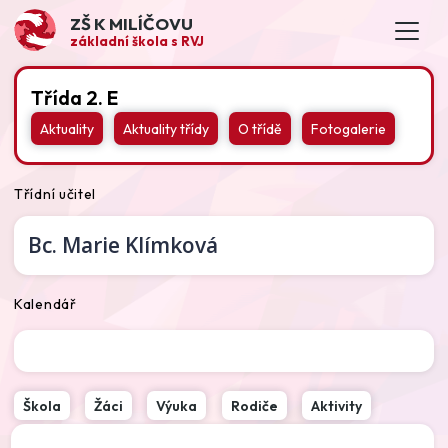
ZŠ K MILÍČOVU
základní škola s RVJ
Třída 2. E
Aktuality
Aktuality třídy
O třídě
Fotogalerie
Třídní učitel
Bc.
Marie Klímková
Kalendář
Škola
Žáci
Výuka
Rodiče
Aktivity