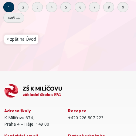
1
2
3
4
5
6
7
8
9
Další
< zpět na Úvod
Adresa školy
Recepce
K Milíčovu 674,
+420 226 807 223
Praha 4 – Háje, 149 00
Kontaktní email
Datová schránka