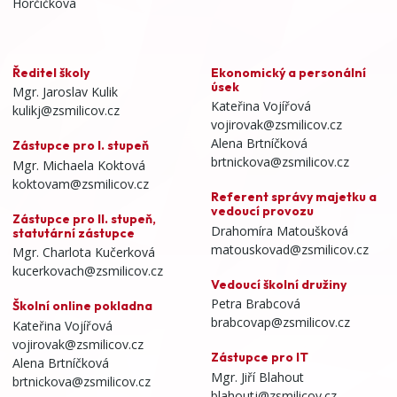
Horčičkova
Ředitel školy
Ekonomický a personální
úsek
Mgr. Jaroslav Kulik
Kateřina Vojířová
kulikj@zsmilicov.cz
vojirovak@zsmilicov.cz
Alena Brtníčková
Zástupce pro I. stupeň
brtnickova@zsmilicov.cz
Mgr. Michaela Koktová
koktovam@zsmilicov.cz
Referent správy majetku a
vedoucí provozu
Zástupce pro II. stupeň,
Drahomíra Matoušková
statutární zástupce
matouskovad@zsmilicov.cz
Mgr. Charlota Kučerková
kucerkovach@zsmilicov.cz
Vedoucí školní družiny
Petra Brabcová
Školní online pokladna
brabcovap@zsmilicov.cz
Kateřina Vojířová
vojirovak@zsmilicov.cz
Zástupce pro IT
Alena Brtníčková
Mgr. Jiří Blahout
brtnickova@zsmilicov.cz
blahoutj@zsmilicov.cz