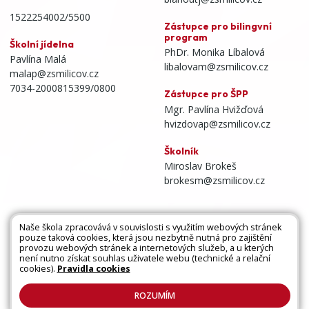
1522254002/5500
Zástupce pro bilingvní
program
Školní jídelna
PhDr. Monika Líbalová
Pavlína Malá
libalovam@zsmilicov.cz
malap@zsmilicov.cz
7034-2000815399/0800
Zástupce pro ŠPP
Mgr. Pavlína Hvižďová
hvizdovap@zsmilicov.cz
Školník
Miroslav Brokeš
brokesm@zsmilicov.cz
Naše škola zpracovává v souvislosti s využitím webových stránek
pouze taková cookies, která jsou nezbytně nutná pro zajištění
Všechna práva vyhrazena. Copyright © 2026 |
provozu webových stránek a internetových služeb, a u kterých
není nutno získat souhlas uživatele webu (technické a relační
Mapa stránek
|
Kontakty
|
Přihlásit
|
Prohlášení
cookies).
Pravidla cookies
o přístupnosti
|
Pravidla COOKIES
|
GDPR
ROZUMÍM