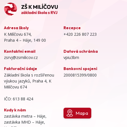
Adresa školy
Recepce
K Milíčovu 674,
+420 226 807 223
Praha 4 – Háje, 149 00
Kontaktní email
Datová schránka
zsrvj@zsmilicov.cz
vpiu3bm
Fakturační údaje
Bankovní spojení
Základní škola s rozšířenou
2000815399/0800
výukou jazyků, Praha 4, K
Milíčovu 674
IČO: 613 88 424
Kudy k nám
Mapa
zastávka metra – Háje,
zastávka MHD – Háje,