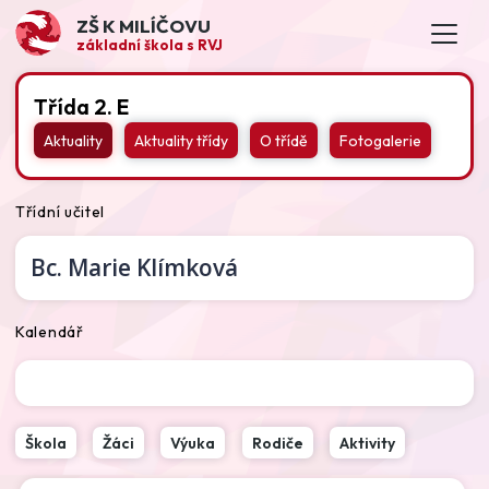
ZŠ K MILÍČOVU
základní škola s RVJ
Třída 2. E
Aktuality
Aktuality třídy
O třídě
Fotogalerie
Třídní učitel
Bc.
Marie Klímková
Kalendář
Škola
Žáci
Výuka
Rodiče
Aktivity