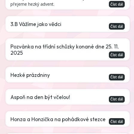
přejeme hezký advent.
Číst dál
3.B Vážíme jako vědci
Číst dál
Pozvánka na třídní schůzky konané dne 25. 11.
2025
Číst dál
Hezké prázdniny
Číst dál
Aspoň na den být včelou!
Číst dál
Honza a Honzička na pohádkové stezce
Číst dál