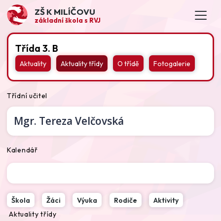
ZŠ K MILÍČOVU
základní škola s RVJ
Třída 3. B
Aktuality
Aktuality třídy
O třídě
Fotogalerie
Třídní učitel
Mgr.
Tereza Velčovská
Kalendář
Škola
Žáci
Výuka
Rodiče
Aktivity
Aktuality třídy