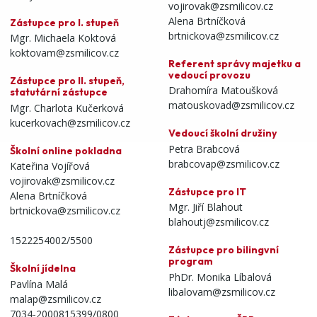
vojirovak@zsmilicov.cz
Alena Brtníčková
Zástupce pro I. stupeň
brtnickova@zsmilicov.cz
Mgr. Michaela Koktová
koktovam@zsmilicov.cz
Referent správy majetku a
vedoucí provozu
Zástupce pro II. stupeň,
Drahomíra Matoušková
statutární zástupce
matouskovad@zsmilicov.cz
Mgr. Charlota Kučerková
kucerkovach@zsmilicov.cz
Vedoucí školní družiny
Petra Brabcová
Školní online pokladna
brabcovap@zsmilicov.cz
Kateřina Vojířová
vojirovak@zsmilicov.cz
Zástupce pro IT
Alena Brtníčková
Mgr. Jiří Blahout
brtnickova@zsmilicov.cz
blahoutj@zsmilicov.cz
1522254002/5500
Zástupce pro bilingvní
program
Školní jídelna
PhDr. Monika Líbalová
Pavlína Malá
libalovam@zsmilicov.cz
malap@zsmilicov.cz
7034-2000815399/0800