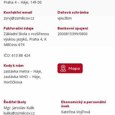
Praha 4 – Háje, 149 00
Kontaktní email
Datová schránka
zsrvj@zsmilicov.cz
vpiu3bm
Fakturační údaje
Bankovní spojení
Základní škola s rozšířenou
2000815399/0800
výukou jazyků, Praha 4, K
Milíčovu 674
IČO: 613 88 424
Kudy k nám
Mapa
zastávka metra – Háje,
zastávka MHD – Háje,
Horčičkova
Ředitel školy
Ekonomický a personální
úsek
Mgr. Jaroslav Kulik
Kateřina Vojířová
kulikj@zsmilicov.cz