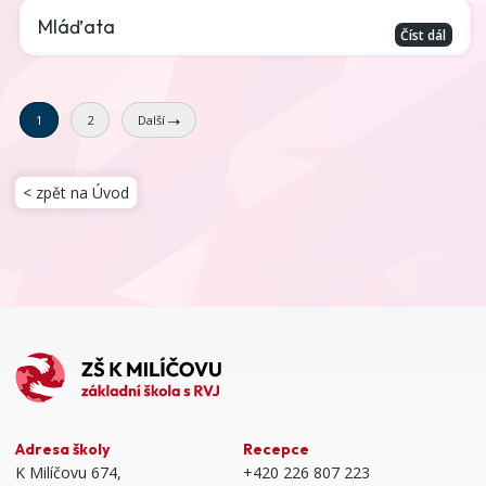
Mláďata
Číst dál
1
2
Další
< zpět na Úvod
Adresa školy
Recepce
K Milíčovu 674,
+420 226 807 223