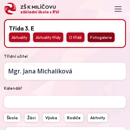
ZŠ K MILÍČOVU
základní škola s RVJ
Třída 3. E
Aktuality
Aktuality třídy
O třídě
Fotogalerie
Třídní učitel
Mgr.
Jana Michalíková
Kalendář
Škola
Žáci
Výuka
Rodiče
Aktivity