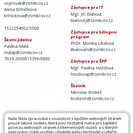
vojirovak@zsmilicov.cz
Zástupce pro IT
Alena Brtníčková
Mgr. Jiří Blahout
brtnickova@zsmilicov.cz
blahoutj@zsmilicov.cz
1522254002/5500
Zástupce pro bilingvní
program
Školní jídelna
PhDr. Monika Líbalová
Pavlína Malá
libalovam@zsmilicov.cz
malap@zsmilicov.cz
7034-2000815399/0800
Zástupce pro ŠPP
Mgr. Pavlína Hvižďová
hvizdovap@zsmilicov.cz
Školník
Miroslav Brokeš
brokesm@zsmilicov.cz
Naše škola zpracovává v souvislosti s využitím webových stránek
pouze taková cookies, která jsou nezbytně nutná pro zajištění
Všechna práva vyhrazena. Copyright © 2026 |
provozu webových stránek a internetových služeb, a u kterých
není nutno získat souhlas uživatele webu (technické a relační
Mapa stránek
|
Kontakty
|
Přihlásit
|
Prohlášení