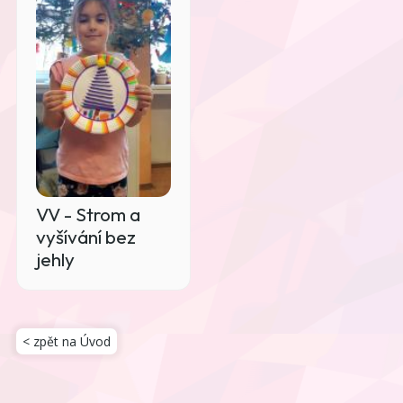
VV - Strom a
vyšívání bez
jehly
< zpět na Úvod