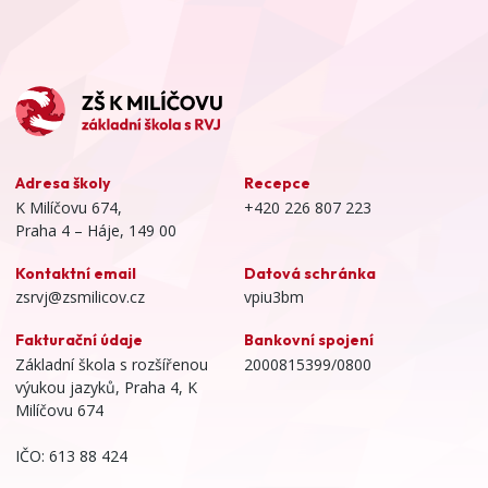
Adresa školy
Recepce
K Milíčovu 674,
+420 226 807 223
Praha 4 – Háje, 149 00
Kontaktní email
Datová schránka
zsrvj@zsmilicov.cz
vpiu3bm
Fakturační údaje
Bankovní spojení
Základní škola s rozšířenou
2000815399/0800
výukou jazyků, Praha 4, K
Milíčovu 674
IČO: 613 88 424