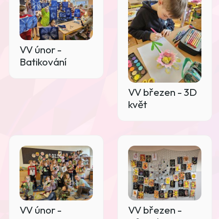
VV únor -
Batikování
VV březen - 3D
květ
VV únor -
VV březen -