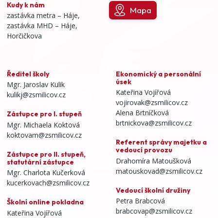
Kudy k nám
Mapa
zastávka metra – Háje,
zastávka MHD – Háje,
Horčičkova
Ředitel školy
Ekonomický a personální
úsek
Mgr. Jaroslav Kulik
Kateřina Vojířová
kulikj@zsmilicov.cz
vojirovak@zsmilicov.cz
Alena Brtníčková
Zástupce pro I. stupeň
brtnickova@zsmilicov.cz
Mgr. Michaela Koktová
koktovam@zsmilicov.cz
Referent správy majetku a
vedoucí provozu
Zástupce pro II. stupeň,
Drahomíra Matoušková
statutární zástupce
matouskovad@zsmilicov.cz
Mgr. Charlota Kučerková
kucerkovach@zsmilicov.cz
Vedoucí školní družiny
Petra Brabcová
Školní online pokladna
brabcovap@zsmilicov.cz
Kateřina Vojířová