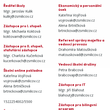
Ředitel školy
Ekonomický a personální
úsek
Mgr. Jaroslav Kulik
Kateřina Vojířová
kulikj@zsmilicov.cz
vojirovak@zsmilicov.cz
Alena Brtníčková
Zástupce pro I. stupeň
brtnickova@zsmilicov.cz
Mgr. Michaela Koktová
koktovam@zsmilicov.cz
Referent správy majetku a
vedoucí provozu
Zástupce pro II. stupeň,
Drahomíra Matoušková
statutární zástupce
matouskovad@zsmilicov.cz
Mgr. Charlota Kučerková
kucerkovach@zsmilicov.cz
Vedoucí školní družiny
Petra Brabcová
Školní online pokladna
brabcovap@zsmilicov.cz
Kateřina Vojířová
vojirovak@zsmilicov.cz
Zástupce pro IT
Alena Brtníčková
Mgr. Jiří Blahout
brtnickova@zsmilicov.cz
blahoutj@zsmilicov.cz
1522254002/5500
Zástupce pro bilingvní
program