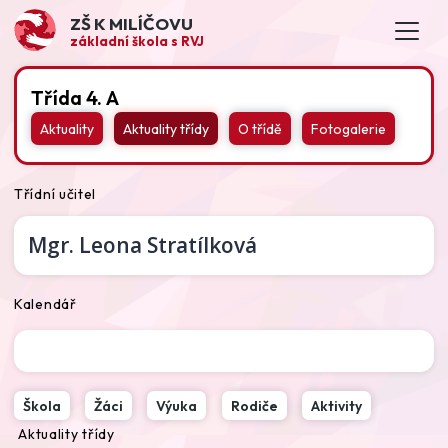
ZŠ K MILÍČOVU
základní škola s RVJ
Třída 4. A
Aktuality
Aktuality třídy
O třídě
Fotogalerie
Třídní učitel
Mgr.
Leona Stratílková
Kalendář
Škola
Žáci
Výuka
Rodiče
Aktivity
Aktuality třídy