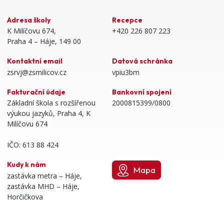
Adresa školy
Recepce
K Milíčovu 674,
+420 226 807 223
Praha 4 – Háje, 149 00
Kontaktní email
Datová schránka
zsrvj@zsmilicov.cz
vpiu3bm
Fakturační údaje
Bankovní spojení
Základní škola s rozšířenou
2000815399/0800
výukou jazyků, Praha 4, K
Milíčovu 674
IČO: 613 88 424
Kudy k nám
Mapa
zastávka metra – Háje,
zastávka MHD – Háje,
Horčičkova