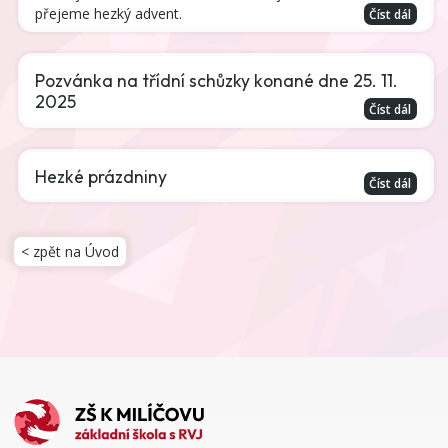
přejeme hezký advent.
Číst dál
Pozvánka na třídní schůzky konané dne 25. 11.
2025
Číst dál
Hezké prázdniny
Číst dál
< zpět na Úvod