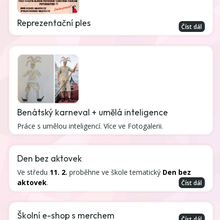
Reprezentační ples
Číst dál
Benátský karneval + umělá inteligence
Práce s umělou inteligencí. Více ve Fotogalerii.
Den bez aktovek
Ve středu
11. 2.
proběhne ve škole tematický
Den bez
aktovek
.
Číst dál
Školní e-shop s merchem
Číst dál