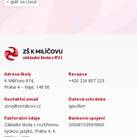
< zpět na Úvod
Adresa školy
Recepce
K Milíčovu 674,
+420 226 807 223
Praha 4 – Háje, 149 00
Kontaktní email
Datová schránka
zsrvj@zsmilicov.cz
vpiu3bm
Fakturační údaje
Bankovní spojení
Základní škola s rozšířenou
2000815399/0800
výukou jazyků, Praha 4, K