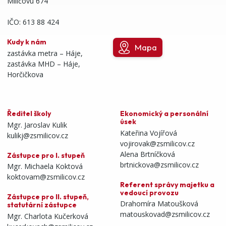
Milíčovu 674
IČO: 613 88 424
Kudy k nám
Mapa
zastávka metra – Háje,
zastávka MHD – Háje,
Horčičkova
Ředitel školy
Ekonomický a personální
úsek
Mgr. Jaroslav Kulik
Kateřina Vojířová
kulikj@zsmilicov.cz
vojirovak@zsmilicov.cz
Alena Brtníčková
Zástupce pro I. stupeň
brtnickova@zsmilicov.cz
Mgr. Michaela Koktová
koktovam@zsmilicov.cz
Referent správy majetku a
vedoucí provozu
Zástupce pro II. stupeň,
Drahomíra Matoušková
statutární zástupce
matouskovad@zsmilicov.cz
Mgr. Charlota Kučerková