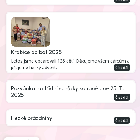
Krabice od bot 2025
Letos jsme obdarovali 136 dětí. Děkujeme všem dárcům a
přejeme hezký advent.
Číst dál
Pozvánka na třídní schůzky konané dne 25. 11.
2025
Číst dál
Hezké prázdniny
Číst dál