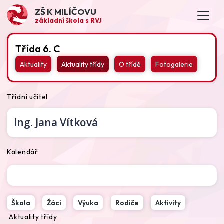
ZŠ K MILÍČOVU
základní škola s RVJ
Třída 6. C
Aktuality
Aktuality třídy
O třídě
Fotogalerie
Třídní učitel
Ing.
Jana Vítková
Kalendář
Škola
Žáci
Výuka
Rodiče
Aktivity
Aktuality třídy