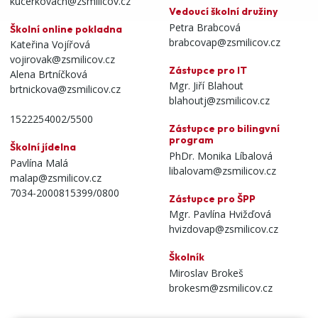
kucerkovach@zsmilicov.cz
Vedoucí školní družiny
Petra Brabcová
Školní online pokladna
brabcovap@zsmilicov.cz
Kateřina Vojířová
vojirovak@zsmilicov.cz
Zástupce pro IT
Alena Brtníčková
Mgr. Jiří Blahout
brtnickova@zsmilicov.cz
blahoutj@zsmilicov.cz
1522254002/5500
Zástupce pro bilingvní
program
Školní jídelna
PhDr. Monika Líbalová
Pavlína Malá
libalovam@zsmilicov.cz
malap@zsmilicov.cz
7034-2000815399/0800
Zástupce pro ŠPP
Mgr. Pavlína Hvižďová
hvizdovap@zsmilicov.cz
Školník
Miroslav Brokeš
brokesm@zsmilicov.cz