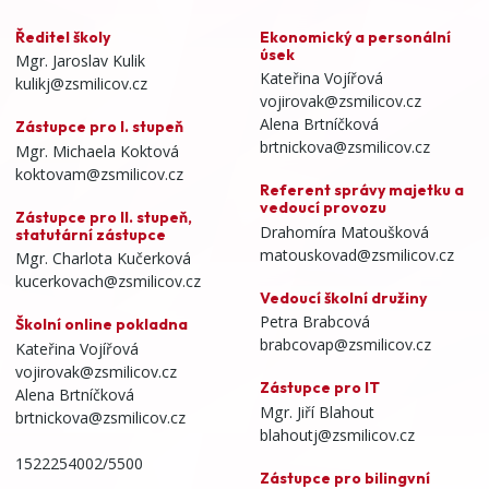
Ředitel školy
Ekonomický a personální
úsek
Mgr. Jaroslav Kulik
Kateřina Vojířová
kulikj@zsmilicov.cz
vojirovak@zsmilicov.cz
Alena Brtníčková
Zástupce pro I. stupeň
brtnickova@zsmilicov.cz
Mgr. Michaela Koktová
koktovam@zsmilicov.cz
Referent správy majetku a
vedoucí provozu
Zástupce pro II. stupeň,
Drahomíra Matoušková
statutární zástupce
matouskovad@zsmilicov.cz
Mgr. Charlota Kučerková
kucerkovach@zsmilicov.cz
Vedoucí školní družiny
Petra Brabcová
Školní online pokladna
brabcovap@zsmilicov.cz
Kateřina Vojířová
vojirovak@zsmilicov.cz
Zástupce pro IT
Alena Brtníčková
Mgr. Jiří Blahout
brtnickova@zsmilicov.cz
blahoutj@zsmilicov.cz
1522254002/5500
Zástupce pro bilingvní