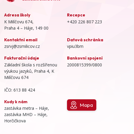
Adresa školy
Recepce
K Milíčovu 674,
+420 226 807 223
Praha 4 – Háje, 149 00
Kontaktní email
Datová schránka
zsrvj@zsmilicov.cz
vpiu3bm
Fakturační údaje
Bankovní spojení
Základní škola s rozšířenou
2000815399/0800
výukou jazyků, Praha 4, K
Milíčovu 674
IČO: 613 88 424
Kudy k nám
Mapa
zastávka metra – Háje,
zastávka MHD – Háje,
Horčičkova