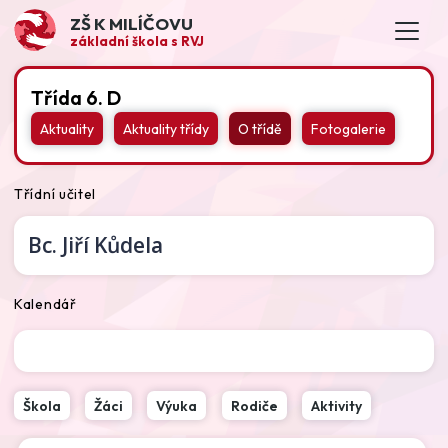
ZŠ K MILÍČOVU
základní škola s RVJ
Třída 6. D
Aktuality
Aktuality třídy
O třídě
Fotogalerie
Třídní učitel
Bc.
Jiří Kůdela
Kalendář
Škola
Žáci
Výuka
Rodiče
Aktivity