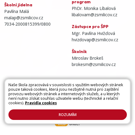
program
Školní jídelna
PhDr. Monika Líbalová
Pavlína Malá
libalovam@zsmilicov.cz
malap@zsmilicov.cz
7034-2000815399/0800
Zástupce pro ŠPP
Mgr. Pavlína Hvižďová
hvizdovap@zsmilicov.cz
Školník
Miroslav Brokeš
brokesm@zsmilicov.cz
Naše škola zpracovává v souvislosti s využitím webových stránek
pouze taková cookies, která jsou nezbytně nutná pro zajištění
Všechna práva vyhrazena. Copyright © 2026 |
provozu webových stránek a internetových služeb, a u kterých
není nutno získat souhlas uživatele webu (technické a relační
Mapa stránek
|
Kontakty
|
Přihlásit
|
Prohlášení
cookies).
Pravidla cookies
o přístupnosti
|
Pravidla COOKIES
|
GDPR
ROZUMÍM