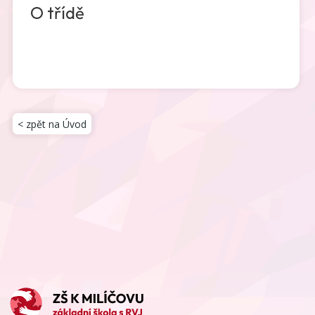
O třídě
< zpět na Úvod