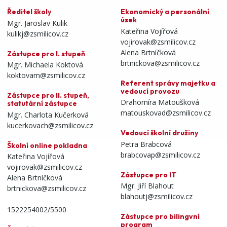
Ředitel školy
Ekonomický a personální
úsek
Mgr. Jaroslav Kulik
Kateřina Vojířová
kulikj@zsmilicov.cz
vojirovak@zsmilicov.cz
Alena Brtníčková
Zástupce pro I. stupeň
brtnickova@zsmilicov.cz
Mgr. Michaela Koktová
koktovam@zsmilicov.cz
Referent správy majetku a
vedoucí provozu
Zástupce pro II. stupeň,
Drahomíra Matoušková
statutární zástupce
matouskovad@zsmilicov.cz
Mgr. Charlota Kučerková
kucerkovach@zsmilicov.cz
Vedoucí školní družiny
Petra Brabcová
Školní online pokladna
brabcovap@zsmilicov.cz
Kateřina Vojířová
vojirovak@zsmilicov.cz
Zástupce pro IT
Alena Brtníčková
Mgr. Jiří Blahout
brtnickova@zsmilicov.cz
blahoutj@zsmilicov.cz
1522254002/5500
Zástupce pro bilingvní
program