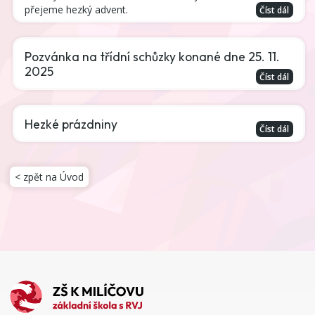
přejeme hezký advent.
Číst dál
Pozvánka na třídní schůzky konané dne 25. 11.
2025
Číst dál
Hezké prázdniny
Číst dál
< zpět na Úvod