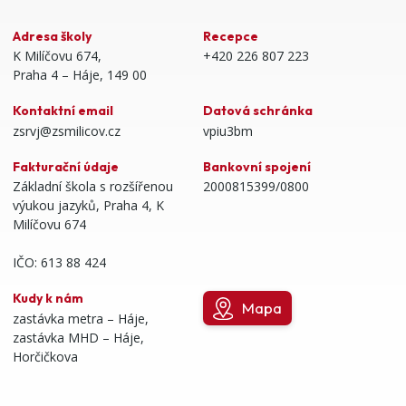
Adresa školy
Recepce
K Milíčovu 674,
+420 226 807 223
Praha 4 – Háje, 149 00
Kontaktní email
Datová schránka
zsrvj@zsmilicov.cz
vpiu3bm
Fakturační údaje
Bankovní spojení
Základní škola s rozšířenou
2000815399/0800
výukou jazyků, Praha 4, K
Milíčovu 674
IČO: 613 88 424
Kudy k nám
Mapa
zastávka metra – Háje,
zastávka MHD – Háje,
Horčičkova