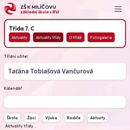
ZŠ K MILÍČOVU
základní škola s RVJ
Třída 7. C
Aktuality
Aktuality třídy
O třídě
Fotogalerie
Třídní učitel
Taťána Tobiašová Vančurová
Kalendář
Škola
Žáci
Výuka
Rodiče
Aktivity
Aktuality třídy