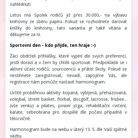
nahlédnutí.
Letos má Spolek rodičů již přes 30.000,- na výbavu
knihovny ze sběru papíru...Pokud se rozhodnete darovat
knížky do knihovny, tato varianta je také vítána a
děkujeme za ni.
Sportovní den - kdo přijde, ten hraje :-)
Žáci obdrželi přihlášky, které vyplní dle svých preferencí,
jestli dorazí a v čem by chtěli sportovat. Předpokládá se i
aktivní účast rodičů, sourozenců a přátel školy. Pokud se
nestihnete zaregistrovat, nevadí, zapojíme Vás, ale
registrace nám pomůže nastavit harmonogram.
Určitě proběhnou aktivity: kopaná, vybíjená, přehazovaná,
volejbal, street basket, florbal, discgolf, lacrosse, frisbee...
(vše venku) a pilates, power jóga, rehabilitační cvičení,
karate, sebeobrana pro dospělé dle počasí případně v
tělocvičně.
Harmonogram bude na webu v úterý 13. 5. dle Vaší zpětné
vazby.