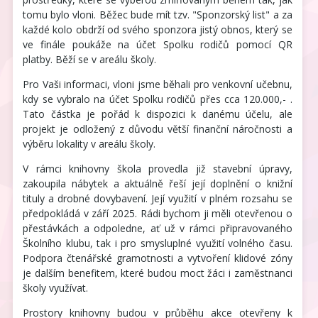
tomu bylo vloni. Běžec bude mít tzv. "Sponzorský list" a za
každé kolo obdrží od svého sponzora jistý obnos, který se
ve finále poukáže na účet Spolku rodičů pomocí QR
platby. Běží se v areálu školy.
Pro Vaši informaci, vloni jsme běhali pro venkovní učebnu,
kdy se vybralo na účet Spolku rodičů přes cca 120.000,- .
Tato částka je pořád k dispozici k danému účelu, ale
projekt je odložený z důvodu větší finanční náročnosti a
výběru lokality v areálu školy.
V rámci knihovny škola provedla již stavební úpravy,
zakoupila nábytek a aktuálně řeší její doplnění o knižní
tituly a drobné dovybavení. Její využití v plném rozsahu se
předpokládá v září 2025. Rádi bychom ji měli otevřenou o
přestávkách a odpoledne, ať už v rámci připravovaného
Školního klubu, tak i pro smysluplné využití volného času.
Podpora čtenářské gramotnosti a vytvoření klidové zóny
je dalším benefitem, které budou moct žáci i zaměstnanci
školy využívat.
Prostory knihovny budou v průběhu akce otevřeny k