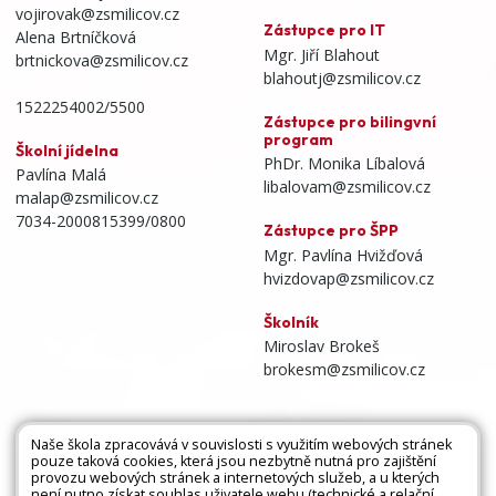
vojirovak@zsmilicov.cz
Zástupce pro IT
Alena Brtníčková
Mgr. Jiří Blahout
brtnickova@zsmilicov.cz
blahoutj@zsmilicov.cz
1522254002/5500
Zástupce pro bilingvní
program
Školní jídelna
PhDr. Monika Líbalová
Pavlína Malá
libalovam@zsmilicov.cz
malap@zsmilicov.cz
7034-2000815399/0800
Zástupce pro ŠPP
Mgr. Pavlína Hvižďová
hvizdovap@zsmilicov.cz
Školník
Miroslav Brokeš
brokesm@zsmilicov.cz
Naše škola zpracovává v souvislosti s využitím webových stránek
pouze taková cookies, která jsou nezbytně nutná pro zajištění
Všechna práva vyhrazena. Copyright © 2026 |
provozu webových stránek a internetových služeb, a u kterých
není nutno získat souhlas uživatele webu (technické a relační
Mapa stránek
|
Kontakty
|
Přihlásit
|
Prohlášení