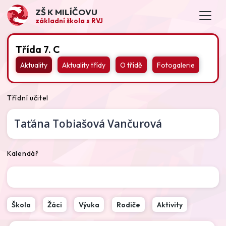
ZŠ K MILÍČOVU
základní škola s RVJ
Třída 7. C
Aktuality
Aktuality třídy
O třídě
Fotogalerie
Třídní učitel
Taťána Tobiašová Vančurová
Kalendář
Škola
Žáci
Výuka
Rodiče
Aktivity