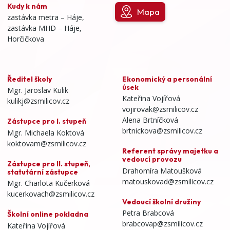
Kudy k nám
Mapa
zastávka metra – Háje,
zastávka MHD – Háje,
Horčičkova
Ředitel školy
Ekonomický a personální
úsek
Mgr. Jaroslav Kulik
Kateřina Vojířová
kulikj@zsmilicov.cz
vojirovak@zsmilicov.cz
Alena Brtníčková
Zástupce pro I. stupeň
brtnickova@zsmilicov.cz
Mgr. Michaela Koktová
koktovam@zsmilicov.cz
Referent správy majetku a
vedoucí provozu
Zástupce pro II. stupeň,
Drahomíra Matoušková
statutární zástupce
matouskovad@zsmilicov.cz
Mgr. Charlota Kučerková
kucerkovach@zsmilicov.cz
Vedoucí školní družiny
Petra Brabcová
Školní online pokladna
brabcovap@zsmilicov.cz
Kateřina Vojířová