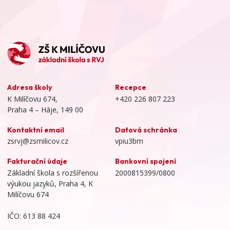
Adresa školy
Recepce
K Milíčovu 674,
+420 226 807 223
Praha 4 – Háje, 149 00
Kontaktní email
Datová schránka
zsrvj@zsmilicov.cz
vpiu3bm
Fakturační údaje
Bankovní spojení
Základní škola s rozšířenou
2000815399/0800
výukou jazyků, Praha 4, K
Milíčovu 674
IČO: 613 88 424