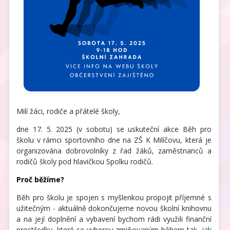
Milí žáci, rodiče a přátelé školy,
dne 17. 5. 2025 (v sobotu) se uskuteční akce Běh pro
školu v rámci sportovního dne na ZŠ K Milíčovu, která je
organizována dobrovolníky z řad žáků, zaměstnanců a
rodičů školy pod hlavičkou Spolku rodičů.
Proč běžíme?
Běh pro školu je spojen s myšlenkou propojit příjemné s
užitečným - aktuálně dokončujeme novou školní knihovnu
a na její doplnění a vybavení bychom rádi využili finanční
prostředky, které se vyberou zmiňovaným během tak, jak