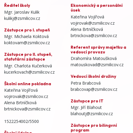
Ředitel školy
Ekonomický a personální
úsek
Mgr. Jaroslav Kulik
Kateřina Vojířová
kulikj@zsmilicov.cz
vojirovak@zsmilicov.cz
Alena Brtníčková
Zástupce pro I. stupeň
brtnickova@zsmilicov.cz
Mgr. Michaela Koktová
koktovam@zsmilicov.cz
Referent správy majetku a
vedoucí provozu
Zástupce pro II. stupeň,
Drahomíra Matoušková
statutární zástupce
matouskovad@zsmilicov.cz
Mgr. Charlota Kučerková
kucerkovach@zsmilicov.cz
Vedoucí školní družiny
Petra Brabcová
Školní online pokladna
brabcovap@zsmilicov.cz
Kateřina Vojířová
vojirovak@zsmilicov.cz
Zástupce pro IT
Alena Brtníčková
Mgr. Jiří Blahout
brtnickova@zsmilicov.cz
blahoutj@zsmilicov.cz
1522254002/5500
Zástupce pro bilingvní
program