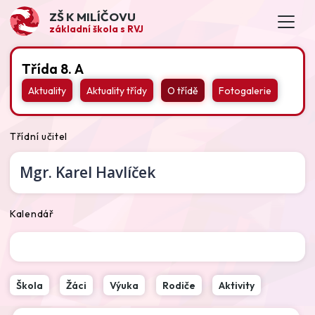
ZŠ K MILÍČOVU
základní škola s RVJ
Třída 8. A
Aktuality
Aktuality třídy
O třídě
Fotogalerie
Třídní učitel
Mgr.
Karel Havlíček
Kalendář
Škola
Žáci
Výuka
Rodiče
Aktivity