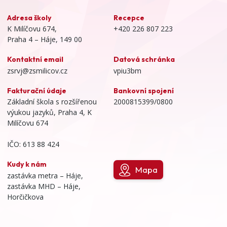
Adresa školy
Recepce
K Milíčovu 674,
+420 226 807 223
Praha 4 – Háje, 149 00
Kontaktní email
Datová schránka
zsrvj@zsmilicov.cz
vpiu3bm
Fakturační údaje
Bankovní spojení
Základní škola s rozšířenou
2000815399/0800
výukou jazyků, Praha 4, K
Milíčovu 674
IČO: 613 88 424
Kudy k nám
Mapa
zastávka metra – Háje,
zastávka MHD – Háje,
Horčičkova