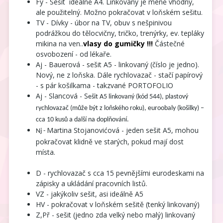
Fy - Sešit ideálně A4. Linkovaný je méně vhodný,
ale použitelný. Možno pokračovat v loňském sešitu.
TV - Dívky - úbor na TV, obuv s nešpinivou
podrážkou do tělocvičny, tričko, trenýrky, ev. tepláky
mikina na ven..
vlasy do gumičky !!!
Částečné
osvobození - od lékaře.
Aj - Bauerová -
sešit A5 - linkovaný (číslo je jedno).
Nový, ne z loňska. Dále rychlovazač - stačí papírový
- s pár košilkama - takzvané PORTOFOLIO
Aj - Slancová - S
ešit A5 linkovaný (kód 544),
plastový
rychlovazač (může být z loňského roku),
euroobaly (košilky) –
cca 10 kusů a další na doplňování.
Martina Stojanovićová -
jeden sešit A5, mohou
Nj -
pokračovat klidně ve starých, pokud mají dost
místa.
D - rychlovazač s cca 15 pevnějšími eurodeskami na
zápisky a ukládání pracovních listů.
VZ -
jakýkoliv sešit, asi ideálně A5
HV - pokračovat v loňském sešitě (
tenký linkovaný)
Z,Př - sešit (jedno zda velký nebo malý) linkovaný