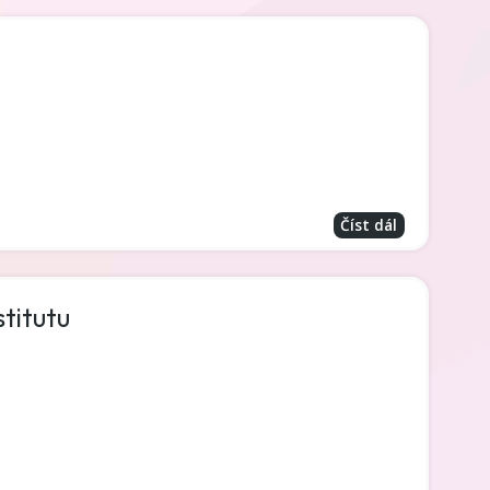
Číst dál
titutu