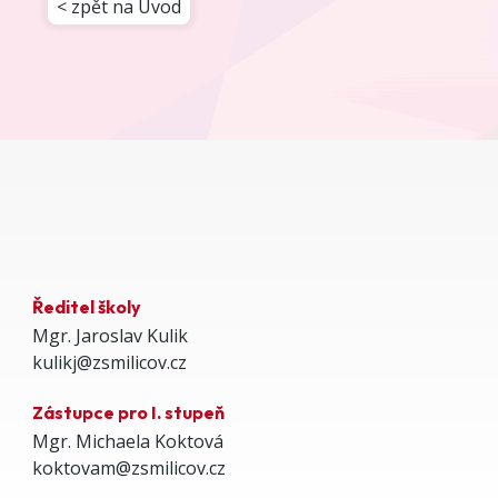
< zpět na Úvod
Ředitel školy
Mgr. Jaroslav Kulik
kulikj@zsmilicov.cz
Zástupce pro I. stupeň
Mgr. Michaela Koktová
koktovam@zsmilicov.cz