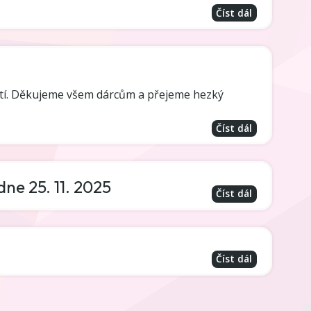
Číst dál
ětí. Děkujeme všem dárcům a přejeme hezký
Číst dál
ne 25. 11. 2025
Číst dál
Číst dál