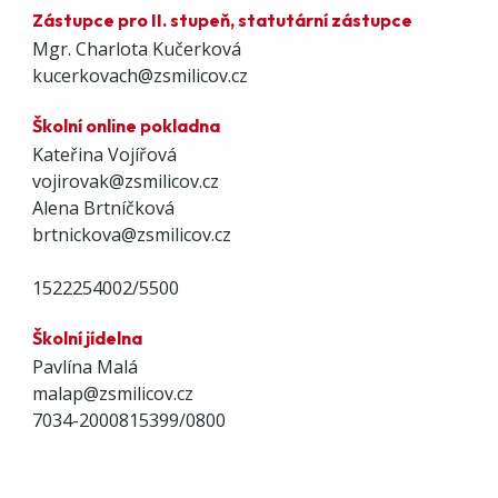
Zástupce pro II. stupeň, statutární zástupce
Mgr. Charlota Kučerková
kucerkovach@zsmilicov.cz
Školní online pokladna
Kateřina Vojířová
vojirovak@zsmilicov.cz
Alena Brtníčková
brtnickova@zsmilicov.cz
1522254002/5500
Školní jídelna
Pavlína Malá
malap@zsmilicov.cz
7034-2000815399/0800