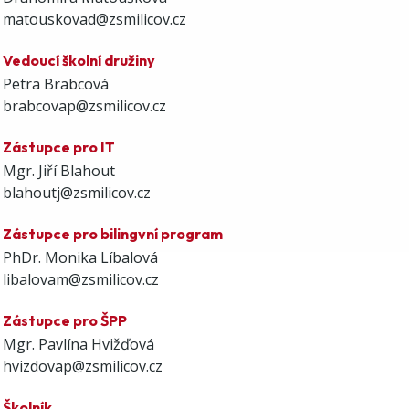
matouskovad@zsmilicov.cz
Vedoucí školní družiny
Petra Brabcová
brabcovap@zsmilicov.cz
Zástupce pro IT
Mgr. Jiří Blahout
blahoutj@zsmilicov.cz
Zástupce pro bilingvní program
PhDr. Monika Líbalová
libalovam@zsmilicov.cz
Zástupce pro ŠPP
Mgr. Pavlína Hvižďová
hvizdovap@zsmilicov.cz
Školník