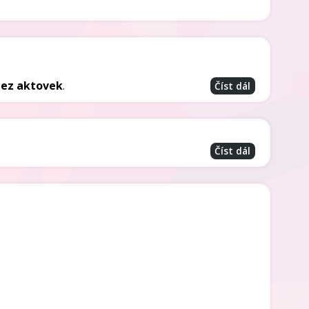
bez aktovek
.
Číst dál
Číst dál