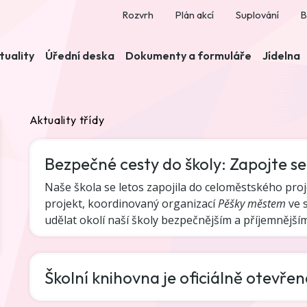
Rozvrh
Plán akcí
Suplování
B
tuality
Úřední deska
Dokumenty a formuláře
Jídelna
Aktuality třídy
Bezpečné cesty do školy: Zapojte s
Naše škola se letos zapojila do celoměstského pro
projekt, koordinovaný organizací
Pěšky městem
ve s
udělat okolí naší školy bezpečnějším a příjemnější
Školní knihovna je oficiálně otevřen