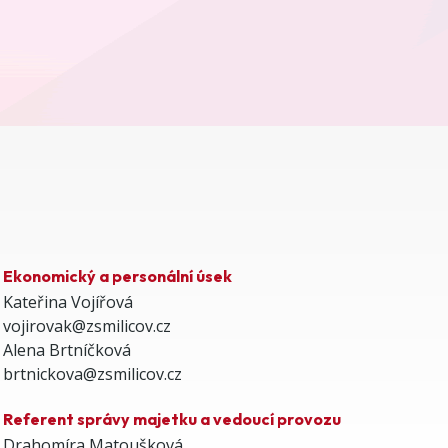
Ekonomický a personální úsek
Kateřina Vojířová
vojirovak@zsmilicov.cz
Alena Brtníčková
brtnickova@zsmilicov.cz
Referent správy majetku a vedoucí provozu
Drahomíra Matoušková