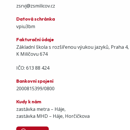
zsrvj@zsmilicov.cz
Datová schránka
vpiu3bm
Fakturační údaje
Základní škola s rozšířenou výukou jazyků, Praha 4,
K Milíčovu 674
IČO: 613 88 424
Bankovní spojení
2000815399/0800
Kudy k nám
zastávka metra – Háje,
zastávka MHD – Háje, Horčičkova