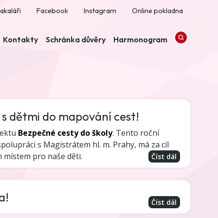
akaláři
Facebook
Instagram
Online pokladna
Kontakty
Schránka důvěry
Harmonogram
e s dětmi do mapování cest!
jektu
Bezpečné cesty do školy
. Tento roční
polupráci s Magistrátem hl. m. Prahy, má za cíl
m místem pro naše děti.
Číst dál
a!
Číst dál