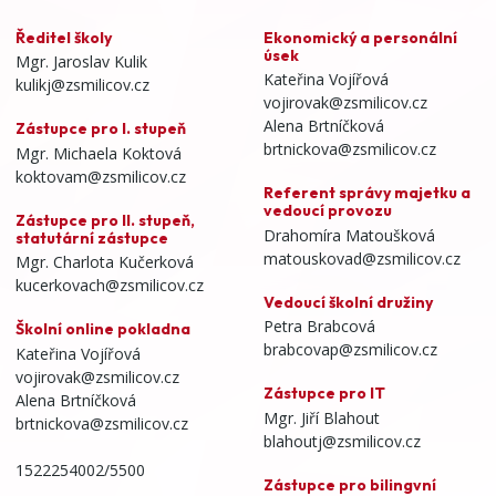
Ředitel školy
Ekonomický a personální
úsek
Mgr. Jaroslav Kulik
Kateřina Vojířová
kulikj@zsmilicov.cz
vojirovak@zsmilicov.cz
Alena Brtníčková
Zástupce pro I. stupeň
brtnickova@zsmilicov.cz
Mgr. Michaela Koktová
koktovam@zsmilicov.cz
Referent správy majetku a
vedoucí provozu
Zástupce pro II. stupeň,
Drahomíra Matoušková
statutární zástupce
matouskovad@zsmilicov.cz
Mgr. Charlota Kučerková
kucerkovach@zsmilicov.cz
Vedoucí školní družiny
Petra Brabcová
Školní online pokladna
brabcovap@zsmilicov.cz
Kateřina Vojířová
vojirovak@zsmilicov.cz
Zástupce pro IT
Alena Brtníčková
Mgr. Jiří Blahout
brtnickova@zsmilicov.cz
blahoutj@zsmilicov.cz
1522254002/5500
Zástupce pro bilingvní