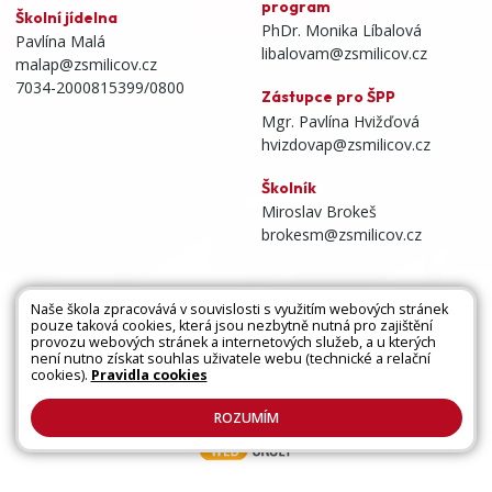
program
Školní jídelna
PhDr. Monika Líbalová
Pavlína Malá
libalovam@zsmilicov.cz
malap@zsmilicov.cz
7034-2000815399/0800
Zástupce pro ŠPP
Mgr. Pavlína Hvižďová
hvizdovap@zsmilicov.cz
Školník
Miroslav Brokeš
brokesm@zsmilicov.cz
Naše škola zpracovává v souvislosti s využitím webových stránek
pouze taková cookies, která jsou nezbytně nutná pro zajištění
Všechna práva vyhrazena. Copyright © 2026 |
provozu webových stránek a internetových služeb, a u kterých
není nutno získat souhlas uživatele webu (technické a relační
Mapa stránek
|
Kontakty
|
Přihlásit
|
Prohlášení
cookies).
Pravidla cookies
o přístupnosti
|
Pravidla COOKIES
|
GDPR
ROZUMÍM