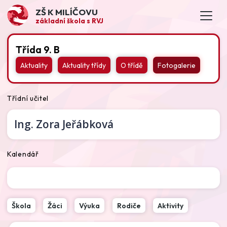
ZŠ K MILÍČOVU
základní škola s RVJ
Třída 9. B
Aktuality
Aktuality třídy
O třídě
Fotogalerie
Třídní učitel
Ing.
Zora Jeřábková
Kalendář
Škola
Žáci
Výuka
Rodiče
Aktivity