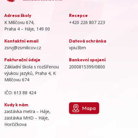
Adresa školy
Recepce
K Milíčovu 674,
+420 226 807 223
Praha 4 – Háje, 149 00
Kontaktní email
Datová schránka
zsrvj@zsmilicov.cz
vpiu3bm
Fakturační údaje
Bankovní spojení
Základní škola s rozšířenou
2000815399/0800
výukou jazyků, Praha 4, K
Milíčovu 674
IČO: 613 88 424
Kudy k nám
Mapa
zastávka metra – Háje,
zastávka MHD – Háje,
Horčičkova