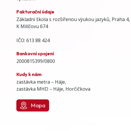
Fakturační údaje
Základní škola s rozšířenou výukou jazyků, Praha 4,
K Milíčovu 674
IČO: 613 88 424
Bankovní spojení
2000815399/0800
Kudy k nám
zastávka metra – Háje,
zastávka MHD – Háje, Horčičkova
Mapa