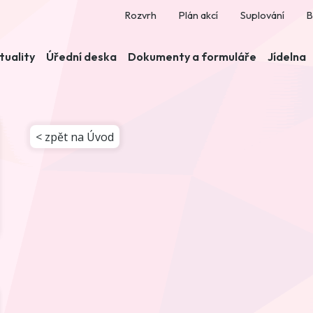
Rozvrh
Plán akcí
Suplování
B
tuality
Úřední deska
Dokumenty a formuláře
Jídelna
< zpět na Úvod