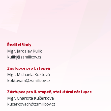
Ředitel školy
Mgr. Jaroslav Kulik
kulikj@zsmilicov.cz
Zástupce pro I. stupeň
Mgr. Michaela Koktová
koktovam@zsmilicov.cz
Zástupce pro II. stupeň, statutární zástupce
Mgr. Charlota Kučerková
kucerkovach@zsmilicov.cz