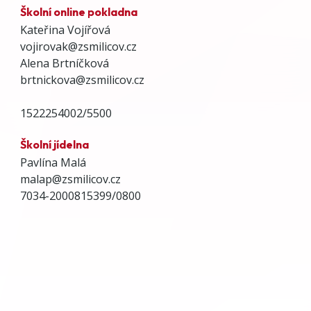
Školní online pokladna
Kateřina Vojířová
vojirovak@zsmilicov.cz
Alena Brtníčková
brtnickova@zsmilicov.cz
1522254002/5500
Školní jídelna
Pavlína Malá
malap@zsmilicov.cz
7034-2000815399/0800