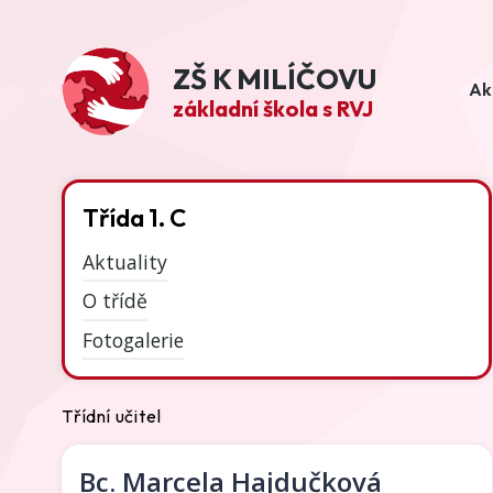
ZŠ K MILÍČOVU
Ak
základní škola s RVJ
Třída 1. C
Aktuality
O třídě
Fotogalerie
Třídní učitel
Bc.
Marcela Hajdučková