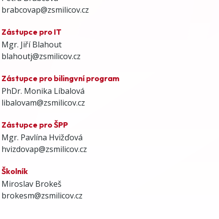
brabcovap@zsmilicov.cz
Zástupce pro IT
Mgr. Jiří Blahout
blahoutj@zsmilicov.cz
Zástupce pro bilingvní program
PhDr. Monika Líbalová
libalovam@zsmilicov.cz
Zástupce pro ŠPP
Mgr. Pavlína Hvižďová
hvizdovap@zsmilicov.cz
Školník
Miroslav Brokeš
brokesm@zsmilicov.cz