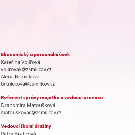
Ekonomický a personální úsek
Kateřina Vojířová
vojirovak@zsmilicov.cz
Alena Brtníčková
brtnickova@zsmilicov.cz
Referent správy majetku a vedoucí provozu
Drahomíra Matoušková
matouskovad@zsmilicov.cz
Vedoucí školní družiny
Petra Brabcová