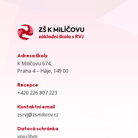
Adresa školy
K Milíčovu 674,
Praha 4 – Háje, 149 00
Recepce
+420 226 807 223
Kontaktní email
zsrvj@zsmilicov.cz
Datová schránka
vpiu3bm