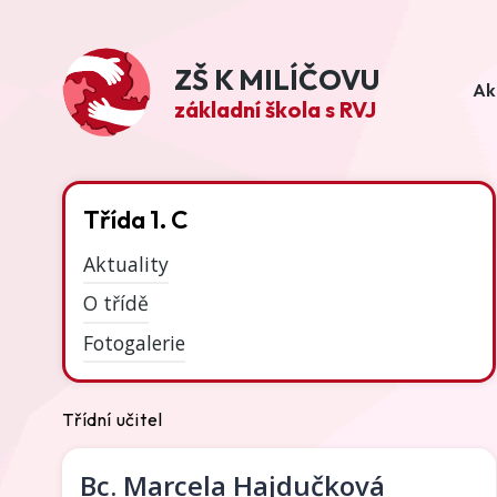
ZŠ K MILÍČOVU
Ak
základní škola s RVJ
Třída 1. C
Aktuality
O třídě
Fotogalerie
Třídní učitel
Bc.
Marcela Hajdučková