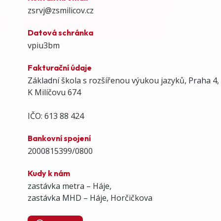
zsrvj@zsmilicov.cz
Datová schránka
vpiu3bm
Fakturační údaje
Základní škola s rozšířenou výukou jazyků, Praha 4,
K Milíčovu 674
IČO: 613 88 424
Bankovní spojení
2000815399/0800
Kudy k nám
zastávka metra – Háje,
zastávka MHD – Háje, Horčičkova