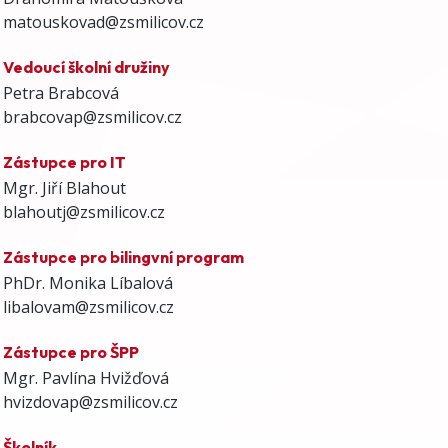
matouskovad@zsmilicov.cz
Vedoucí školní družiny
Petra Brabcová
brabcovap@zsmilicov.cz
Zástupce pro IT
Mgr. Jiří Blahout
blahoutj@zsmilicov.cz
Zástupce pro bilingvní program
PhDr. Monika Líbalová
libalovam@zsmilicov.cz
Zástupce pro ŠPP
Mgr. Pavlína Hvižďová
hvizdovap@zsmilicov.cz
Školník