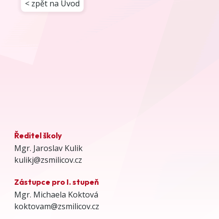
< zpět na Úvod
Ředitel školy
Mgr. Jaroslav Kulik
kulikj@zsmilicov.cz
Zástupce pro I. stupeň
Mgr. Michaela Koktová
koktovam@zsmilicov.cz