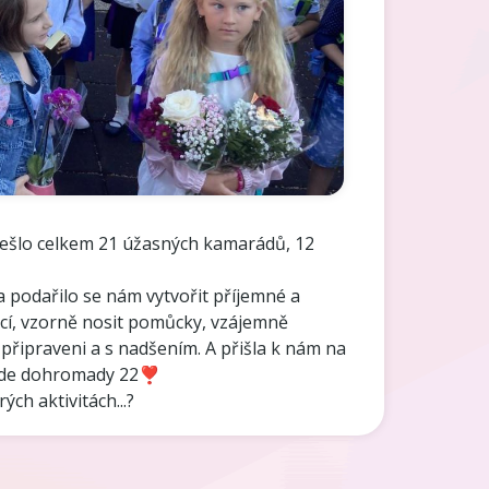
ešlo celkem 21 úžasných kamarádů, 12
podařilo se nám vytvořit příjemné a
ěcí, vzorně nosit pomůcky, vzájemně
 připraveni a s nadšením. A přišla k nám na
bude dohromady 22❣️
h aktivitách...?