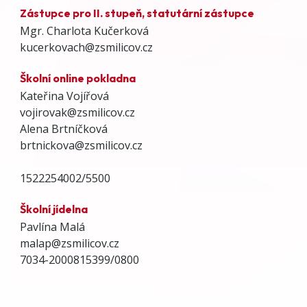
Zástupce pro II. stupeň, statutární zástupce
Mgr. Charlota Kučerková
kucerkovach@zsmilicov.cz
Školní online pokladna
Kateřina Vojířová
vojirovak@zsmilicov.cz
Alena Brtníčková
brtnickova@zsmilicov.cz
1522254002/5500
Školní jídelna
Pavlína Malá
malap@zsmilicov.cz
7034-2000815399/0800