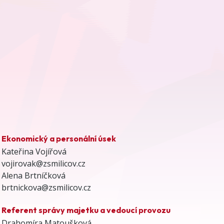
Ekonomický a personální úsek
Kateřina Vojířová
vojirovak@zsmilicov.cz
Alena Brtníčková
brtnickova@zsmilicov.cz
Referent správy majetku a vedoucí provozu
Drahomíra Matoušková