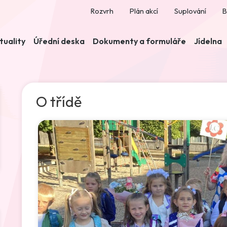
Rozvrh
Plán akcí
Suplování
B
tuality
Úřední deska
Dokumenty a formuláře
Jídelna
O třídě